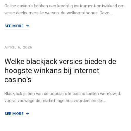
Online casino’s hebben een krachtig instrument ontwikkeld om
verse deelnemers te werven: de welkomstbonus. Deze …
SEE MORE
APRIL 6, 2026
Welke blackjack versies bieden de
hoogste winkans bij internet
casino’s
Blackjack is een van de populairste casinospellen wereldwijd,
vooral vanwege de relatief lage huisvoordeel en de …
SEE MORE