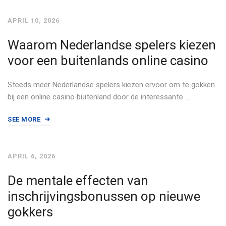
APRIL 10, 2026
Waarom Nederlandse spelers kiezen
voor een buitenlands online casino
Steeds meer Nederlandse spelers kiezen ervoor om te gokken
bij een online casino buitenland door de interessante …
SEE MORE
APRIL 6, 2026
De mentale effecten van
inschrijvingsbonussen op nieuwe
gokkers