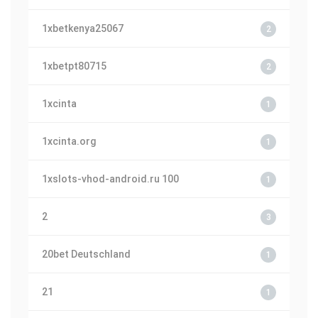
1xbetkenya25067
2
1xbetpt80715
2
1xcinta
1
1xcinta.org
1
1xslots-vhod-android.ru 100
1
2
3
20bet Deutschland
1
21
1