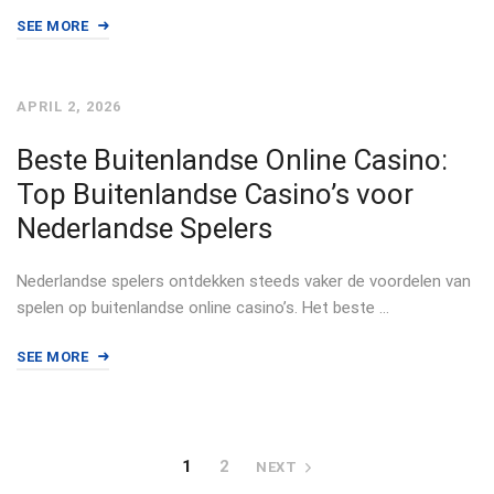
SEE MORE
APRIL 2, 2026
Beste Buitenlandse Online Casino:
Top Buitenlandse Casino’s voor
Nederlandse Spelers
Nederlandse spelers ontdekken steeds vaker de voordelen van
spelen op buitenlandse online casino’s. Het beste …
SEE MORE
1
2
NEXT