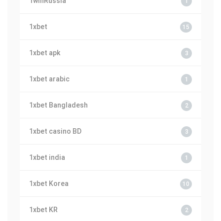
1winRussia
1
1xbet
15
1xbet apk
3
1xbet arabic
1
1xbet Bangladesh
2
1xbet casino BD
3
1xbet india
1
1xbet Korea
10
1xbet KR
2