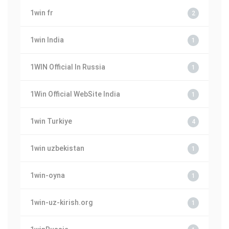
1win fr
2
1win India
1
1WIN Official In Russia
1
1Win Official WebSite India
1
1win Turkiye
4
1win uzbekistan
1
1win-oyna
1
1win-uz-kirish.org
1