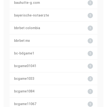
bauhutte-g.com
1
bayerische-notaerzte
1
bbrbet colombia
1
bbrbet mx
1
bc-bdgame1
1
bcgame01041
1
bcgame1033
2
bcgame1084
1
bcgame11067
1