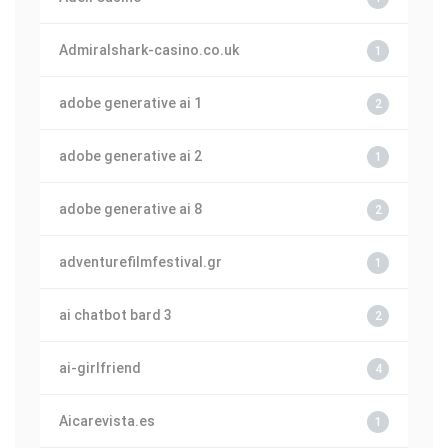
Admiralshark-casino.co.uk
1
adobe generative ai 1
2
adobe generative ai 2
1
adobe generative ai 8
2
adventurefilmfestival.gr
1
ai chatbot bard 3
2
ai-girlfriend
4
Aicarevista.es
1