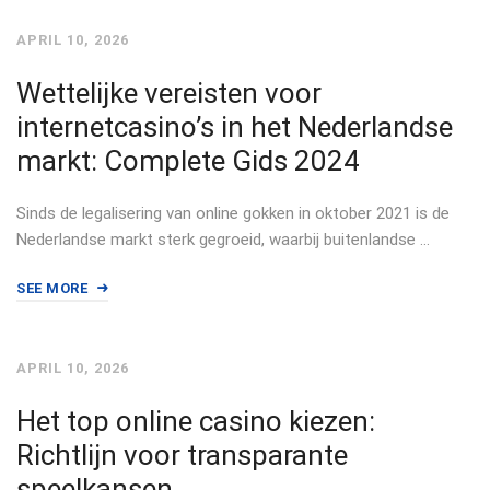
APRIL 10, 2026
Wettelijke vereisten voor
internetcasino’s in het Nederlandse
markt: Complete Gids 2024
Sinds de legalisering van online gokken in oktober 2021 is de
Nederlandse markt sterk gegroeid, waarbij buitenlandse …
SEE MORE
APRIL 10, 2026
Het top online casino kiezen:
Richtlijn voor transparante
speelkansen