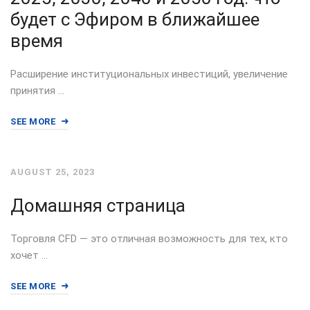
будет с Эфиром в ближайшее
время
Расширение институциональных инвестиций, увеличение
принятия …
SEE MORE
AUGUST 25, 2023
Домашняя страница
Торговля CFD — это отличная возможность для тех, кто
хочет …
SEE MORE