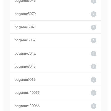
bcgame5045
1
bcgame5079
2
bcgame6041
1
bcgame6062
1
bcgame7042
1
bcgame8043
1
bcgame9065
1
bcgames10066
1
bcgames30066
2