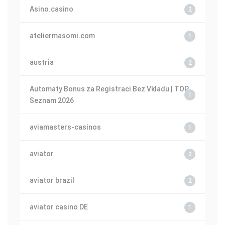
Asino.casino
2
ateliermasomi.com
1
austria
2
Automaty Bonus za Registraci Bez Vkladu | TOP
1
Seznam 2026
aviamasters-casinos
1
aviator
2
aviator brazil
2
aviator casino DE
1