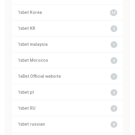
1xbet Korea
10
1xbet KR
2
1xbet malaysia
1
1xbet Morocco
3
1xBet Official website
1
1xbet pt
2
1xbet RU
3
1xbet russian
8