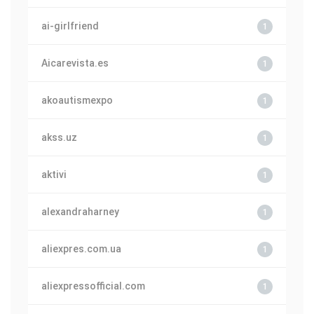
ai-girlfriend
1
Aicarevista.es
1
akoautismexpo
1
akss.uz
1
aktivi
1
alexandraharney
1
aliexpres.com.ua
1
aliexpressofficial.com
1