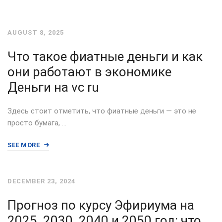
AUGUST 8, 2025
Что такое фиатные деньги и как
они работают в экономике
Деньги на vc ru
Здесь стоит отметить, что фиатные деньги — это не
просто бумага, …
SEE MORE
DECEMBER 23, 2024
Прогноз по курсу Эфириума на
2025, 2030, 2040 и 2050 год: что