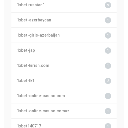
1xbet russian1
9
1xbet-azerbaycan
1
1xbet-giris-azerbaijan
1
1xbet-jap
1
1xbet-kirish.com
1
1xbet-lk1
2
1xbet-online-casino.com
1
1xbet-online-casino.comuz
1
1xbet140717
1