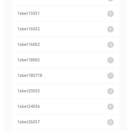
1xbet15031
1
1xbet16032
1
1xbet16062
2
1xbet18063
1
1xbet180718
1
1xbet20035
3
1xbet24036
1
1xbet26037
2