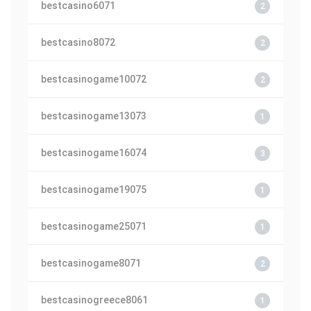
bestcasino6071
2
bestcasino8072
2
bestcasinogame10072
2
bestcasinogame13073
1
bestcasinogame16074
3
bestcasinogame19075
1
bestcasinogame25071
1
bestcasinogame8071
2
bestcasinogreece8061
1