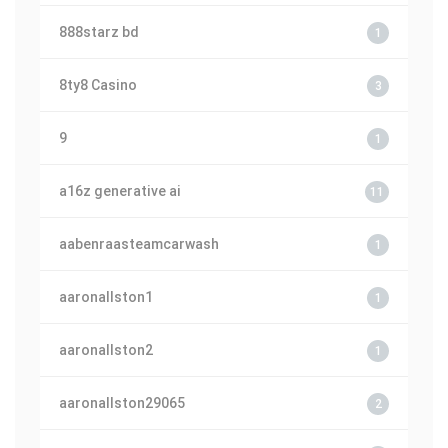
888starz bd
1
8ty8 Casino
3
9
1
a16z generative ai
11
aabenraasteamcarwash
1
aaronallston1
1
aaronallston2
1
aaronallston29065
2