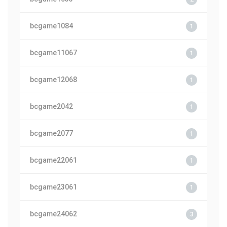
bcgame1084
1
bcgame11067
1
bcgame12068
1
bcgame2042
1
bcgame2077
1
bcgame22061
1
bcgame23061
1
bcgame24062
3