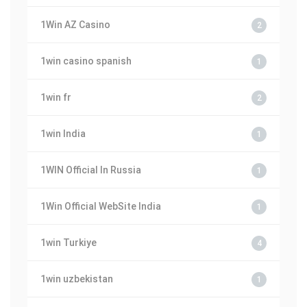
1Win AZ Casino
2
1win casino spanish
1
1win fr
2
1win India
1
1WIN Official In Russia
1
1Win Official WebSite India
1
1win Turkiye
4
1win uzbekistan
1