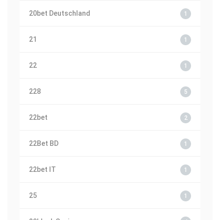
20bet Deutschland
1
21
1
22
1
228
5
22bet
2
22Bet BD
1
22bet IT
1
25
1