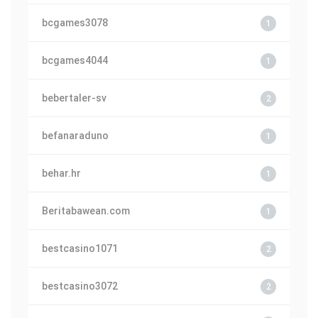
bcgames3078
1
bcgames4044
1
bebertaler-sv
2
befanaraduno
1
behar.hr
1
Beritabawean.com
1
bestcasino1071
2
bestcasino3072
2