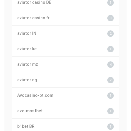
aviator casino DE
1
aviator casino fr
3
aviator IN
2
aviator ke
1
aviator mz
4
aviator ng
2
Avocasino-pt.com
1
aze-mostbet
1
b1bet BR
1