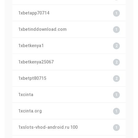
1xbetapp70714
1
1xbetinddownload.com
1
1xbetkenya1
2
1xbetkenya25067
2
1xbetpt80715
2
1xcinta
1
1xcinta.org
1
1xslots-vhod-android.ru 100
1