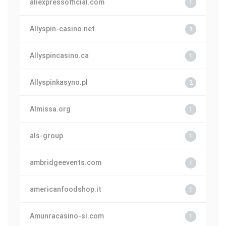
aliexpressofficial.com
1
Allyspin-casino.net
2
Allyspincasino.ca
1
Allyspinkasyno.pl
2
Almissa.org
1
als-group
1
ambridgeevents.com
1
americanfoodshop.it
1
Amunracasino-si.com
1