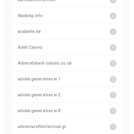
Abuking.info
2
acabelle.de
1
Adell Casino
1
Admiralshark-casino.co.uk
1
adobe generative ai 1
2
adobe generative ai 2
1
adobe generative ai 8
2
adventurefilmfestival.gr
1