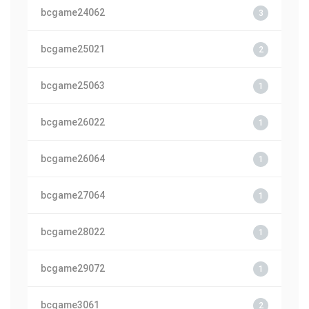
bcgame24062
3
bcgame25021
2
bcgame25063
1
bcgame26022
1
bcgame26064
1
bcgame27064
1
bcgame28022
1
bcgame29072
1
bcgame3061
2