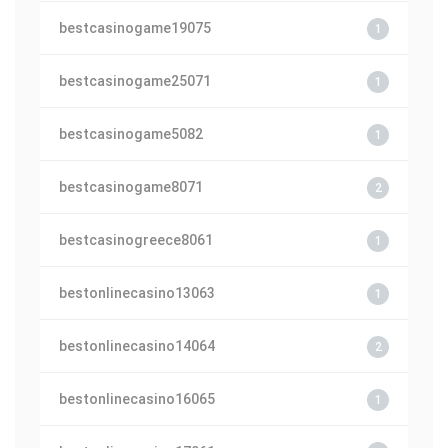
bestcasinogame19075
1
bestcasinogame25071
1
bestcasinogame5082
1
bestcasinogame8071
2
bestcasinogreece8061
1
bestonlinecasino13063
1
bestonlinecasino14064
2
bestonlinecasino16065
1