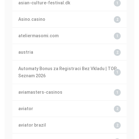
asian-culture-festival.dk
1
Asino.casino
2
ateliermasomi.com
1
austria
2
Automaty Bonus za Registraci Bez Vkladu | TOP
1
Seznam 2026
aviamasters-casinos
1
aviator
2
aviator brazil
2