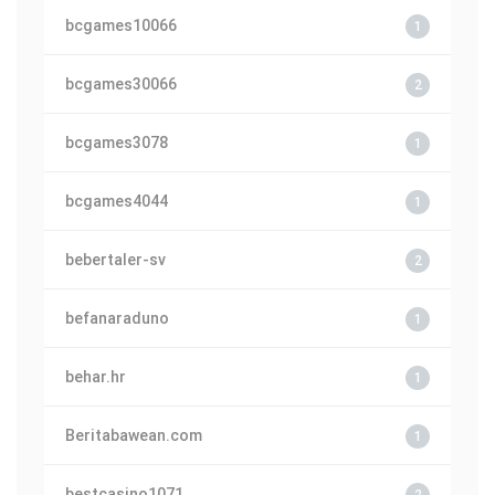
bcgames10066
1
bcgames30066
2
bcgames3078
1
bcgames4044
1
bebertaler-sv
2
befanaraduno
1
behar.hr
1
Beritabawean.com
1
bestcasino1071
2