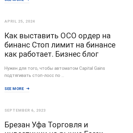
APRIL 25, 2024
Как выставить ОСО ордер на
бинанс Стоп лимит на бинансе
как работает. Бизнес блог
Нужен для того, чтобы автоматом Capital Gains
подтягивать стоп-лосс по …
SEE MORE
SEPTEMBER 6, 2023
Брезан Уфа Торговля и