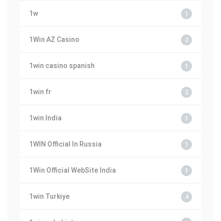
1w
1
1Win AZ Casino
2
1win casino spanish
1
1win fr
2
1win India
1
1WIN Official In Russia
1
1Win Official WebSite India
1
1win Turkiye
4