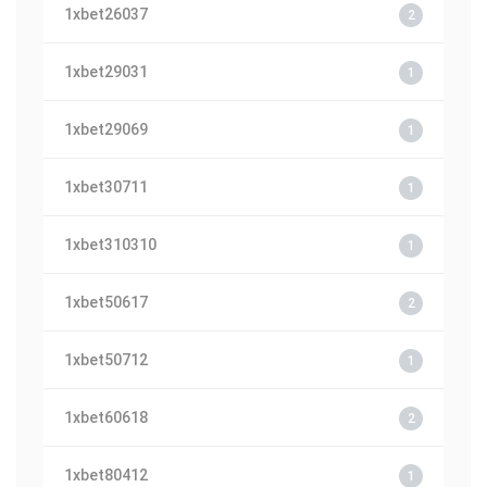
1xbet26037
2
1xbet29031
1
1xbet29069
1
1xbet30711
1
1xbet310310
1
1xbet50617
2
1xbet50712
1
1xbet60618
2
1xbet80412
1