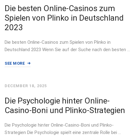
Die besten Online-Casinos zum
Spielen von Plinko in Deutschland
2023
Die besten Online-Casinos zum Spielen von Plinko in
Deutschland 2023 Wenn Sie auf der Suche nach den besten …
SEE MORE
DECEMBER 18, 2025
Die Psychologie hinter Online-
Casino-Boni und Plinko-Strategien
Die Psychologie hinter Online-Casino-Boni und Plinko-
Strategien Die Psychologie spielt eine zentrale Rolle bei …