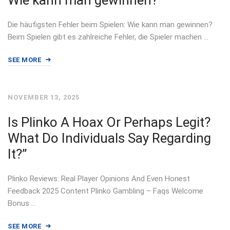
Wie kann man gewinnen?
Die häufigsten Fehler beim Spielen: Wie kann man gewinnen?
Beim Spielen gibt es zahlreiche Fehler, die Spieler machen …
SEE MORE
NOVEMBER 13, 2025
Is Plinko A Hoax Or Perhaps Legit?
What Do Individuals Say Regarding
It?”
Plinko Reviews: Real Player Opinions And Even Honest
Feedback 2025 Content Plinko Gambling – Faqs Welcome
Bonus …
SEE MORE