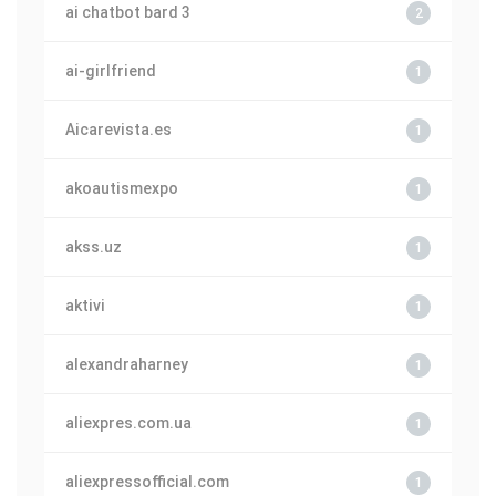
ai chatbot bard 3
2
ai-girlfriend
1
Aicarevista.es
1
akoautismexpo
1
akss.uz
1
aktivi
1
alexandraharney
1
aliexpres.com.ua
1
aliexpressofficial.com
1