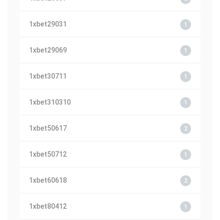
1xbet29031
1
1xbet29069
1
1xbet30711
1
1xbet310310
1
1xbet50617
2
1xbet50712
1
1xbet60618
2
1xbet80412
1