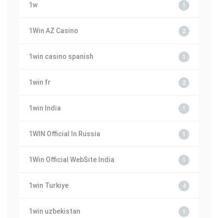
1w
1
1Win AZ Casino
2
1win casino spanish
1
1win fr
2
1win India
1
1WIN Official In Russia
1
1Win Official WebSite India
1
1win Turkiye
4
1win uzbekistan
1