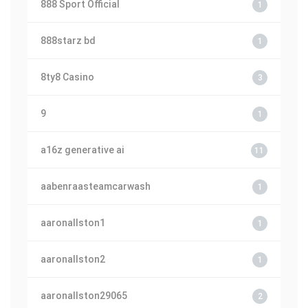
888 Sport Official
1
888starz bd
1
8ty8 Casino
3
9
1
a16z generative ai
11
aabenraasteamcarwash
1
aaronallston1
1
aaronallston2
1
aaronallston29065
2