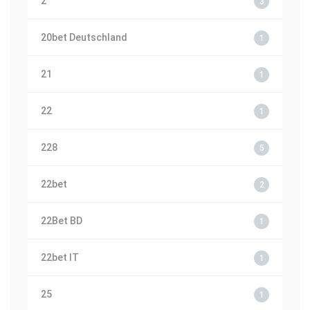
2
3
20bet Deutschland
1
21
1
22
1
228
5
22bet
2
22Bet BD
1
22bet IT
1
25
1