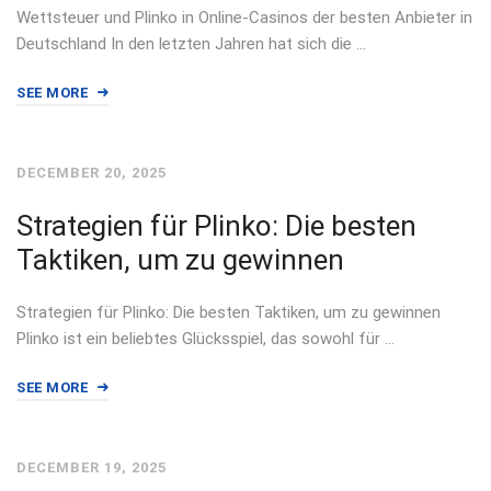
Wettsteuer und Plinko in Online-Casinos der besten Anbieter in
Deutschland In den letzten Jahren hat sich die …
SEE MORE
DECEMBER 20, 2025
Strategien für Plinko: Die besten
Taktiken, um zu gewinnen
Strategien für Plinko: Die besten Taktiken, um zu gewinnen
Plinko ist ein beliebtes Glücksspiel, das sowohl für …
SEE MORE
DECEMBER 19, 2025