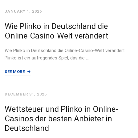
JANUARY 1, 2026
Wie Plinko in Deutschland die
Online-Casino-Welt verändert
Wie Plinko in Deutschland die Online-Casino-Welt verändert
Plinko ist ein aufregendes Spiel, das die …
SEE MORE
DECEMBER 31, 2025
Wettsteuer und Plinko in Online-
Casinos der besten Anbieter in
Deutschland