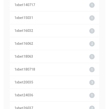
1xbet140717
1
1xbet15031
1
1xbet16032
1
1xbet16062
2
1xbet18063
1
1xbet180718
1
1xbet20035
3
1xbet24036
1
1xbet26037
2