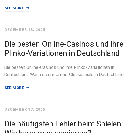
SEE MORE
DECEMBER 18, 2025
Die besten Online-Casinos und ihre
Plinko-Variationen in Deutschland
Die besten Online-Casinos und ihre Plinko-Variationen in
Deutschland Wenn es um Online-Glücksspiele in Deutschland …
SEE MORE
DECEMBER 17, 2025
Die häufigsten Fehler beim Spielen: