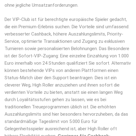
ohne jegliche Umsatzanforderungen.
Der VIP-Club ist für berechtigte europäische Spieler gedacht,
die ein Premium-Erlebnis suchen. Die Vorteile sind umfassend:
verbesserter Cashback, höhere Auszahlungslimits, Priority-
Service, optimierte Transaktionen und Zugang zu exklusiven
Turnieren sowie personalisierten Belohnungen. Das Besondere
ist der Sofort-VIP-Zugang: Eine einzelne Einzahlung von 1.000
Euro innerhalb von 24 Stunden qualifiziert Sie sofort. Alternativ
können bestehende VIPs von anderen Plattformen einen
Status-Match über den Support beantragen. Dies ist ein
cleverer Weg, High Roller anzuziehen und ihnen sofort die
verdienten Vorteile zu bieten, anstatt sie einen langen Weg
durch Loyalitätsstufen gehen zu lassen, wie es bei
traditionellen Treueprogrammen üblich ist. Die erhöhten
Auszahlungslimits sind hier besonders hervorzuheben, da das
standardmäßige Tageslimit von 5.000 Euro für
Gelegenheitsspieler ausreichend ist, aber High Roller oft
höhere Flexibilität suchen.
Gewinner für Cashback-