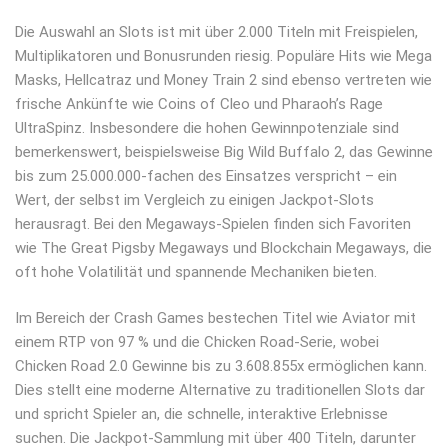
Die Auswahl an Slots ist mit über 2.000 Titeln mit Freispielen,
Multiplikatoren und Bonusrunden riesig. Populäre Hits wie Mega
Masks, Hellcatraz und Money Train 2 sind ebenso vertreten wie
frische Ankünfte wie Coins of Cleo und Pharaoh’s Rage
UltraSpinz. Insbesondere die hohen Gewinnpotenziale sind
bemerkenswert, beispielsweise Big Wild Buffalo 2, das Gewinne
bis zum 25.000.000-fachen des Einsatzes verspricht – ein
Wert, der selbst im Vergleich zu einigen Jackpot-Slots
herausragt. Bei den Megaways-Spielen finden sich Favoriten
wie The Great Pigsby Megaways und Blockchain Megaways, die
oft hohe Volatilität und spannende Mechaniken bieten.
Im Bereich der Crash Games bestechen Titel wie Aviator mit
einem RTP von 97 % und die Chicken Road-Serie, wobei
Chicken Road 2.0 Gewinne bis zu 3.608.855x ermöglichen kann.
Dies stellt eine moderne Alternative zu traditionellen Slots dar
und spricht Spieler an, die schnelle, interaktive Erlebnisse
suchen. Die Jackpot-Sammlung mit über 400 Titeln, darunter