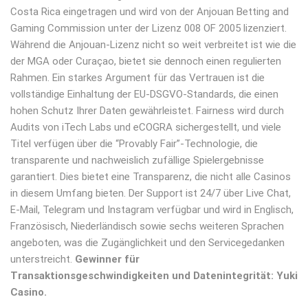
Costa Rica eingetragen und wird von der Anjouan Betting and
Gaming Commission unter der Lizenz 008 OF 2005 lizenziert.
Während die Anjouan-Lizenz nicht so weit verbreitet ist wie die
der MGA oder Curaçao, bietet sie dennoch einen regulierten
Rahmen. Ein starkes Argument für das Vertrauen ist die
vollständige Einhaltung der EU-DSGVO-Standards, die einen
hohen Schutz Ihrer Daten gewährleistet. Fairness wird durch
Audits von iTech Labs und eCOGRA sichergestellt, und viele
Titel verfügen über die “Provably Fair”-Technologie, die
transparente und nachweislich zufällige Spielergebnisse
garantiert. Dies bietet eine Transparenz, die nicht alle Casinos
in diesem Umfang bieten. Der Support ist 24/7 über Live Chat,
E-Mail, Telegram und Instagram verfügbar und wird in Englisch,
Französisch, Niederländisch sowie sechs weiteren Sprachen
angeboten, was die Zugänglichkeit und den Servicegedanken
unterstreicht.
Gewinner für
Transaktionsgeschwindigkeiten und Datenintegrität: Yuki
Casino.