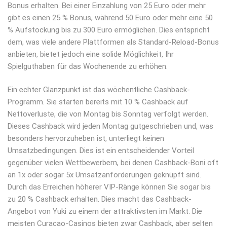
Bonus erhalten. Bei einer Einzahlung von 25 Euro oder mehr
gibt es einen 25 % Bonus, während 50 Euro oder mehr eine 50
% Aufstockung bis zu 300 Euro ermöglichen. Dies entspricht
dem, was viele andere Plattformen als Standard-Reload-Bonus
anbieten, bietet jedoch eine solide Möglichkeit, Ihr
Spielguthaben für das Wochenende zu erhöhen.
Ein echter Glanzpunkt ist das wöchentliche Cashback-
Programm. Sie starten bereits mit 10 % Cashback auf
Nettoverluste, die von Montag bis Sonntag verfolgt werden.
Dieses Cashback wird jeden Montag gutgeschrieben und, was
besonders hervorzuheben ist, unterliegt keinen
Umsatzbedingungen. Dies ist ein entscheidender Vorteil
gegenüber vielen Wettbewerbern, bei denen Cashback-Boni oft
an 1x oder sogar 5x Umsatzanforderungen geknüpft sind.
Durch das Erreichen höherer VIP-Ränge können Sie sogar bis
zu 20 % Cashback erhalten. Dies macht das Cashback-
Angebot von Yuki zu einem der attraktivsten im Markt. Die
meisten Curacao-Casinos bieten zwar Cashback, aber selten