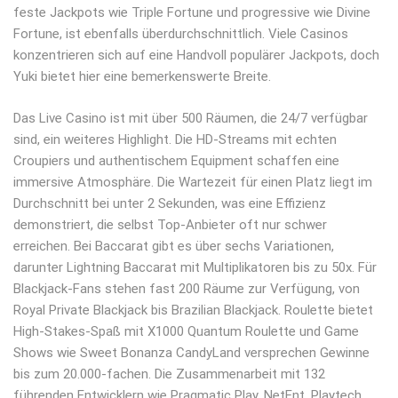
feste Jackpots wie Triple Fortune und progressive wie Divine
Fortune, ist ebenfalls überdurchschnittlich. Viele Casinos
konzentrieren sich auf eine Handvoll populärer Jackpots, doch
Yuki bietet hier eine bemerkenswerte Breite.
Das Live Casino ist mit über 500 Räumen, die 24/7 verfügbar
sind, ein weiteres Highlight. Die HD-Streams mit echten
Croupiers und authentischem Equipment schaffen eine
immersive Atmosphäre. Die Wartezeit für einen Platz liegt im
Durchschnitt bei unter 2 Sekunden, was eine Effizienz
demonstriert, die selbst Top-Anbieter oft nur schwer
erreichen. Bei Baccarat gibt es über sechs Variationen,
darunter Lightning Baccarat mit Multiplikatoren bis zu 50x. Für
Blackjack-Fans stehen fast 200 Räume zur Verfügung, von
Royal Private Blackjack bis Brazilian Blackjack. Roulette bietet
High-Stakes-Spaß mit X1000 Quantum Roulette und Game
Shows wie Sweet Bonanza CandyLand versprechen Gewinne
bis zum 20.000-fachen. Die Zusammenarbeit mit 132
führenden Entwicklern wie Pragmatic Play, NetEnt, Playtech,