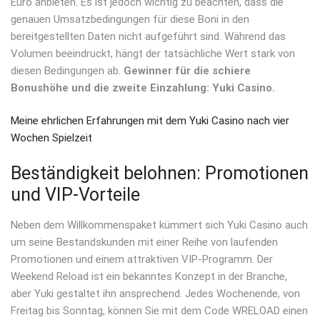
Euro anbieten. Es ist jedoch wichtig zu beachten, dass die
genauen Umsatzbedingungen für diese Boni in den
bereitgestellten Daten nicht aufgeführt sind. Während das
Volumen beeindruckt, hängt der tatsächliche Wert stark von
diesen Bedingungen ab.
Gewinner für die schiere
Bonushöhe und die zweite Einzahlung: Yuki Casino.
Meine ehrlichen Erfahrungen mit dem Yuki Casino nach vier
Wochen Spielzeit
Beständigkeit belohnen: Promotionen
und VIP-Vorteile
Neben dem Willkommenspaket kümmert sich Yuki Casino auch
um seine Bestandskunden mit einer Reihe von laufenden
Promotionen und einem attraktiven VIP-Programm. Der
Weekend Reload ist ein bekanntes Konzept in der Branche,
aber Yuki gestaltet ihn ansprechend. Jedes Wochenende, von
Freitag bis Sonntag, können Sie mit dem Code WRELOAD einen