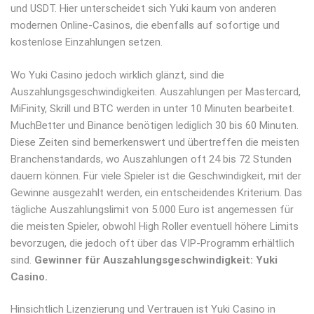
und USDT. Hier unterscheidet sich Yuki kaum von anderen
modernen Online-Casinos, die ebenfalls auf sofortige und
kostenlose Einzahlungen setzen.
Wo Yuki Casino jedoch wirklich glänzt, sind die
Auszahlungsgeschwindigkeiten. Auszahlungen per Mastercard,
MiFinity, Skrill und BTC werden in unter 10 Minuten bearbeitet.
MuchBetter und Binance benötigen lediglich 30 bis 60 Minuten.
Diese Zeiten sind bemerkenswert und übertreffen die meisten
Branchenstandards, wo Auszahlungen oft 24 bis 72 Stunden
dauern können. Für viele Spieler ist die Geschwindigkeit, mit der
Gewinne ausgezahlt werden, ein entscheidendes Kriterium. Das
tägliche Auszahlungslimit von 5.000 Euro ist angemessen für
die meisten Spieler, obwohl High Roller eventuell höhere Limits
bevorzugen, die jedoch oft über das VIP-Programm erhältlich
sind.
Gewinner für Auszahlungsgeschwindigkeit: Yuki
Casino.
Hinsichtlich Lizenzierung und Vertrauen ist Yuki Casino in