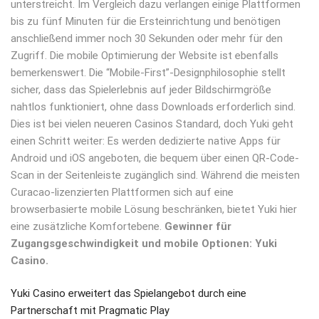
unterstreicht. Im Vergleich dazu verlangen einige Plattformen
bis zu fünf Minuten für die Ersteinrichtung und benötigen
anschließend immer noch 30 Sekunden oder mehr für den
Zugriff. Die mobile Optimierung der Website ist ebenfalls
bemerkenswert. Die “Mobile-First”-Designphilosophie stellt
sicher, dass das Spielerlebnis auf jeder Bildschirmgröße
nahtlos funktioniert, ohne dass Downloads erforderlich sind.
Dies ist bei vielen neueren Casinos Standard, doch Yuki geht
einen Schritt weiter: Es werden dedizierte native Apps für
Android und iOS angeboten, die bequem über einen QR-Code-
Scan in der Seitenleiste zugänglich sind. Während die meisten
Curacao-lizenzierten Plattformen sich auf eine
browserbasierte mobile Lösung beschränken, bietet Yuki hier
eine zusätzliche Komfortebene.
Gewinner für
Zugangsgeschwindigkeit und mobile Optionen: Yuki
Casino.
Yuki Casino erweitert das Spielangebot durch eine
Partnerschaft mit Pragmatic Play