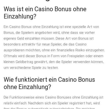
Was ist ein Casino Bonus ohne
Einzahlung?
Ein Casino Bonus ohne Einzahlung ist eine spezielle Art von
Bonus, die Spielern angeboten wird, ohne dass sie vorher
eigenes Geld einzahlen müssen. Diese Art von Bonus ist
besonders attraktiv für neue Spieler, die das Casino
ausprobieren möchten, ohne ein finanzielles Risiko einzugehen.
Oftmals wird dieser Bonus in Form von Freispielen oder einem
kleinen Geldbetrag gewährt, den die Spieler verwenden können,
um verschiedene Spiele zu testen.
Wie funktioniert ein Casino Bonus
ohne Einzahlung?
Die Funktionsweise eines Casino Bonuses ohne Einzahlung ist
relativ einfach. Nachdem sich ein Spieler registriert hat, wird
ihm der Bonus automatisch gutgeschrieben. Die meisten