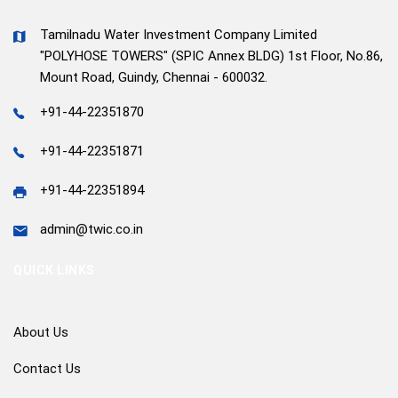
Tamilnadu Water Investment Company Limited
"POLYHOSE TOWERS" (SPIC Annex BLDG) 1st Floor, No.86,
Mount Road, Guindy, Chennai - 600032.
+91-44-22351870
+91-44-22351871
+91-44-22351894
admin@twic.co.in
QUICK LINKS
About Us
Contact Us