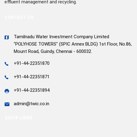
effluent management and recycling.
CONTACT US
Tamilnadu Water Investment Company Limited
"POLYHOSE TOWERS" (SPIC Annex BLDG) 1st Floor, No.86,
Mount Road, Guindy, Chennai - 600032.
+91-44-22351870
+91-44-22351871
+91-44-22351894
admin@twic.co.in
QUICK LINKS