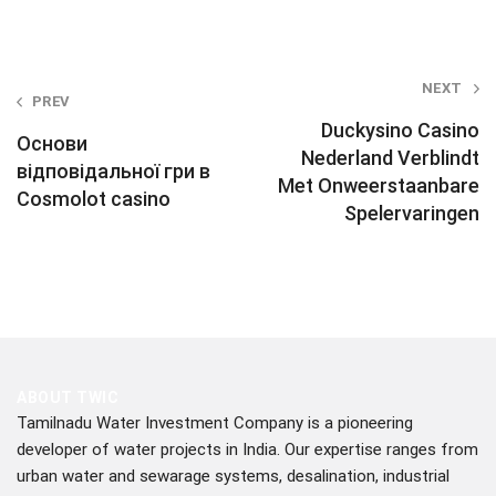
Post
NEXT
PREV
navigation
Duckysino Casino
Основи
Nederland Verblindt
відповідальної гри в
Met Onweerstaanbare
Cosmolot casino
Spelervaringen
ABOUT TWIC
Tamilnadu Water Investment Company is a pioneering
developer of water projects in India. Our expertise ranges from
urban water and sewarage systems, desalination, industrial