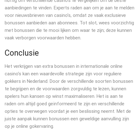
nuttig om verschillende casino’s te vergelijken om de beste
aanbiedingen te vinden. Experts raden aan om je aan te melden
voor nieuwsbrieven van casino’s, omdat ze vaak exclusieve
bonussen aanbieden aan abonnees. Tot slot, wees voorzichtig
met bonussen die te mooi lijken om waar te zijn; deze kunnen
vaak verborgen voorwaarden hebben.
Conclusie
Het verkrijgen van extra bonussen in internationale online
casino’s kan een waardevolle strategie zijn voor reguliere
gokkers in Nederland. Door de verschillende soorten bonussen
te begrijpen en de voorwaarden zorgvuldig te lezen, kunnen
spelers hun kansen op winst maximaliseren. Het is aan te
raden om altijd goed geïnformeerd te zijn en verschillende
opties te overwegen voordat je een beslissing neemt. Met de
juiste aanpak kunnen bonussen een geweldige aanvulling zijn
op je online gokervaring.