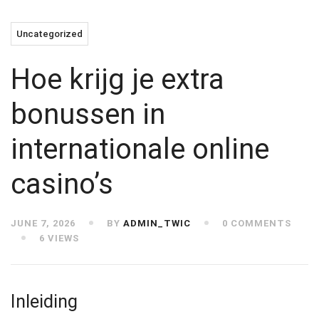
Uncategorized
Hoe krijg je extra
bonussen in
internationale online
casino’s
JUNE 7, 2026
BY
ADMIN_TWIC
0 COMMENTS
6 VIEWS
Inleiding