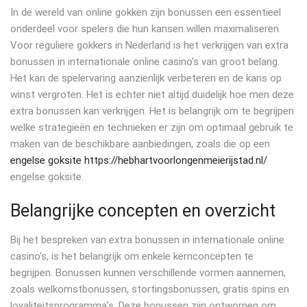
In de wereld van online gokken zijn bonussen een essentieel
onderdeel voor spelers die hun kansen willen maximaliseren.
Voor reguliere gokkers in Nederland is het verkrijgen van extra
bonussen in internationale online casino’s van groot belang.
Het kan de spelervaring aanzienlijk verbeteren en de kans op
winst vergroten. Het is echter niet altijd duidelijk hoe men deze
extra bonussen kan verkrijgen. Het is belangrijk om te begrijpen
welke strategieën en technieken er zijn om optimaal gebruik te
maken van de beschikbare aanbiedingen, zoals die op een
engelse goksite https://hebhartvoorlongenmeierijstad.nl/
engelse goksite.
Belangrijke concepten en overzicht
Bij het bespreken van extra bonussen in internationale online
casino’s, is het belangrijk om enkele kernconcepten te
begrijpen. Bonussen kunnen verschillende vormen aannemen,
zoals welkomstbonussen, stortingsbonussen, gratis spins en
loyaliteitsprogramma’s. Deze bonussen zijn ontworpen om