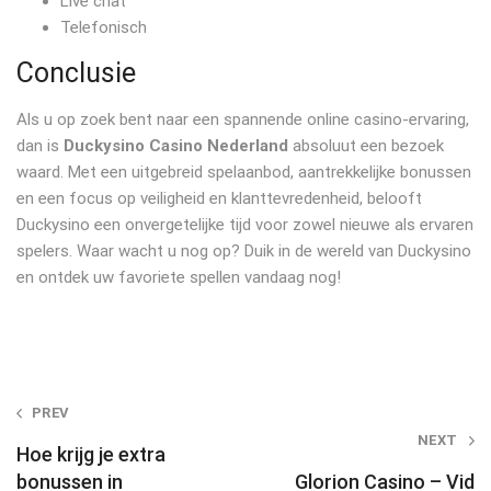
Live chat
Telefonisch
Conclusie
Als u op zoek bent naar een spannende online casino-ervaring,
dan is
Duckysino Casino Nederland
absoluut een bezoek
waard. Met een uitgebreid spelaanbod, aantrekkelijke bonussen
en een focus op veiligheid en klanttevredenheid, belooft
Duckysino een onvergetelijke tijd voor zowel nieuwe als ervaren
spelers. Waar wacht u nog op? Duik in de wereld van Duckysino
en ontdek uw favoriete spellen vandaag nog!
Post
PREV
NEXT
navigation
Hoe krijg je extra
bonussen in
Glorion Casino – Vid