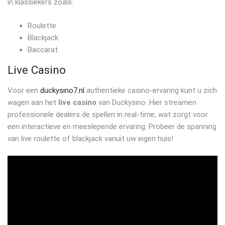
in klassiekers zoals:
Roulette
Blackjack
Baccarat
Live Casino
Voor een
duckysino7.nl
authentieke casino-ervaring kunt u zich
wagen aan het
live casino
van Duckysino. Hier streamen
professionele dealers de spellen in real-time, wat zorgt voor
een interactieve en meeslepende ervaring. Probeer de spanning
van live roulette of blackjack vanuit uw eigen huis!