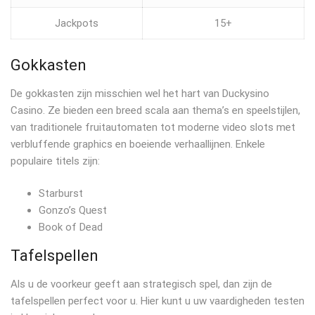
Jackpots
15+
Gokkasten
De gokkasten zijn misschien wel het hart van Duckysino
Casino. Ze bieden een breed scala aan thema’s en speelstijlen,
van traditionele fruitautomaten tot moderne video slots met
verbluffende graphics en boeiende verhaallijnen. Enkele
populaire titels zijn:
Starburst
Gonzo’s Quest
Book of Dead
Tafelspellen
Als u de voorkeur geeft aan strategisch spel, dan zijn de
tafelspellen perfect voor u. Hier kunt u uw vaardigheden testen