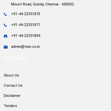
Mount Road, Guindy, Chennai - 600032.
+91-44-22351870
+91-44-22351871
+91-44-22351894
admin@twic.co.in
QUICK LINKS
About Us
Contact Us
Disclaimer
Tenders