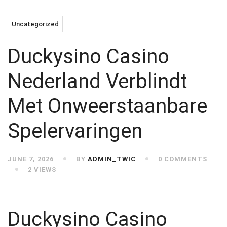
Uncategorized
Duckysino Casino
Nederland Verblindt
Met Onweerstaanbare
Spelervaringen
JUNE 7, 2026
BY
ADMIN_TWIC
0 COMMENTS
2 VIEWS
Duckysino Casino