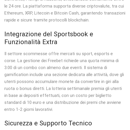
le 24 ore. La piattaforma supporta diverse criptovalute, tra cui
Ethereum, XRP, Litecoin e Bitcoin Cash, garantendo transazioni
rapide e sicure tramite protocolli blockchain.
Integrazione del Sportsbook e
Funzionalità Extra
Il settore scommesse offre mercati su sport, esports e
corse. La gestione dei Freebet richiede una quota minima di
3.00 di un combo con almeno due eventi. Il sistema di
gamification include una sezione dedicata alle attività, dove gli
utenti possono accumulare monete da convertire in giri alla
ruota o bonus diretti. La lotteria settimanale premia gli utenti
in base ai depositi effettuati, con un costo per biglietto
standard di 10 euro e una distribuzione dei premi che avviene
entro 1-2 giorni lavorativi.
Sicurezza e Supporto Tecnico