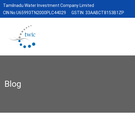
Tamilnadu Water Investment Company Limited
CIN No:U65993TN2000PLC44029
GSTIN: 33AABCT8153B1ZP
Blog