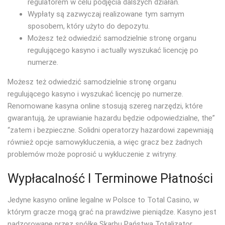
regulatorem w celu podjęcia dalszych działań.
Wypłaty są zazwyczaj realizowane tym samym
sposobem, który użyto do depozytu.
Możesz też odwiedzić samodzielnie stronę organu
regulującego kasyno i actually wyszukać licencję po
numerze.
Możesz też odwiedzić samodzielnie stronę organu
regulującego kasyno i wyszukać licencję po numerze.
Renomowane kasyna online stosują szereg narzędzi, które
gwarantują, że uprawianie hazardu będzie odpowiedzialne, the”
“zatem i bezpieczne. Solidni operatorzy hazardowi zapewniają
również opcje samowykluczenia, a więc gracz bez żadnych
problemów może poprosić u wykluczenie z witryny.
Wypłacalność I Terminowe Płatności
Jedyne kasyno online legalne w Polsce to Total Casino, w
którym gracze mogą grać na prawdziwe pieniądze. Kasyno jest
nadzorowane przez spółkę Skarbu Państwa Totalizator