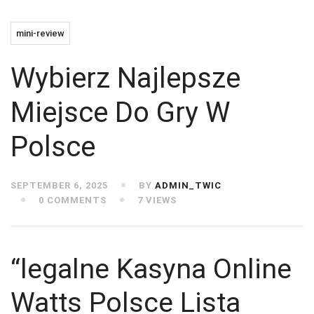
mini-review
Wybierz Najlepsze
Miejsce Do Gry W
Polsce
SEPTEMBER 6, 2025
BY
ADMIN_TWIC
0 COMMENTS
7 VIEWS
“legalne Kasyna Online
Watts Polsce Lista