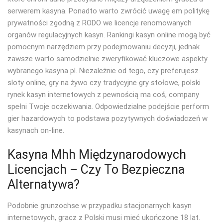
serwerem kasyna. Ponadto warto zwrócić uwagę em politykę
prywatności zgodną z RODO we licencje renomowanych
organów regulacyjnych kasyn. Rankingi kasyn online mogą być
pomocnym narzędziem przy podejmowaniu decyzji, jednak
zawsze warto samodzielnie zweryfikować kluczowe aspekty
wybranego kasyna pl. Niezależnie od tego, czy preferujesz
sloty online, gry na żywo czy tradycyjne gry stołowe, polski
rynek kasyn internetowych z pewnością ma coś, company
spełni Twoje oczekiwania. Odpowiedzialne podejście perform
gier hazardowych to podstawa pozytywnych doświadczeń w
kasynach on-line.
Kasyna Mhh Międzynarodowych
Licencjach – Czy To Bezpieczna
Alternatywa?
Podobnie grunzochse w przypadku stacjonarnych kasyn
internetowych, gracz z Polski musi mieć ukończone 18 lat.