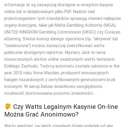
Informacje te są zazwyczaj dostępne w reception kasyna
online lub w dedykowanym pliku PDF. Nadzór nad
przestrzeganiem tych standardów sprawują również najlepsze
organy licencyjne, takie jak Malta Gambling Authority (MGA),
UNITED KINGDOM Gambling Commission (UKGC) czy Curaçao
eGaming. Status licencji danego operatora (np. “aktywna” lub
“zawieszona”) można zazwyczaj zweryfikować watts
publicznie dostępnym rejestrze. Mystery Jack to seria
nowoczesnych slotów online osadzonych watts tematyce
Dzikiego Zachodu. Twórcą automatu została założona w the
year 2010 roku firma Wazdan, producent innowacyjnych
habgier hazardowych z certyfikowanymi generatorami liczb
losowych. W wersji Deluxe dodatkowo uwzględniono
możliwość dostosowania poziomu zmienności.
Czy Watts Legalnym Kasynie On-line
Można Grać Anonimowo?
Warto wiedzieć, na jakich zasadach działa podatek od gier