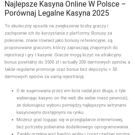
Najlepsze Kasyna Online W Polsce –
Porównaj Legalne Kasyna 2025
To skuteczny sposób na zwiększenie liczby graczy i
zachęcenie ich do korzystania z platformy. Bonusy za
polecenie, znane również jako bonusy referencyjne, są
proponowane graczom, którzy zapraszają znajomych do
rejestracji i gry t kasynie. Gracze mogą liczyć na atrakcyjny
bonus powitalny do 3500 zł i actually 200 darmowych spinów, a
także regularne promocje oraz bonus bez depozytu + 50
darmowych spinów za samą rejestrację.
O ile sugerowana przez em lista nadal jest długa, o tyle
wybierając kasyno on the web dla siebie masz pewność,
że dokonujesz wyboru pomiędzy najlepszymi witrynami
kasynowymi dostępnymi na rynku.
Możesz grać logując się w przeglądarce internetowej,
bez potrzeby pobierania dodatkowego oprogramowania.
Zwykły przelew jest bardzo wolny i coraz rzadziej można