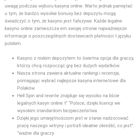
uwagę podczas wyboru kasyna online. Warto jednak pamiętać
u tym, że bardzo wysokie bonusy bez depozytu mogą
świadczyć o tym, że kasyno jest fałszywe. Każde legalne
kasyno online zamieszcza em swojej stronie najważniejsze
informacje o poszczególnych dostawcach płatności t języku
polskim.
Kasyno z niskim depozytem to świetna opcja dla graczy,
którzy chcą rozpocząć grę bez dużych wydatków.
Nasza strona zawiera aktualne rankingi i recenzje,
pomagając wybrać najlepsze kasyna internetowe dla
Polaków.
Hell Spin and rewrite znajduje się wysoko na liście
legalnych kasyn online t” “Polsce, dzięki licencji we
wysokim standardom bezpieczeństwa.
Dzięki jego umiejętnościom jest w stanie nadzorować
pracę naszego witryny i potrafi idealnie określić, co jest”
“ważne dla graczy.