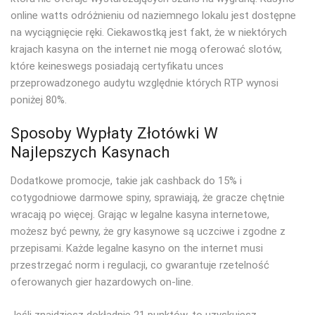
online watts odróżnieniu od naziemnego lokalu jest dostępne
na wyciągnięcie ręki. Ciekawostką jest fakt, że w niektórych
krajach kasyna on the internet nie mogą oferować slotów,
które keineswegs posiadają certyfikatu unces
przeprowadzonego audytu względnie których RTP wynosi
poniżej 80%.
Sposoby Wypłaty Złotówki W
Najlepszych Kasynach
Dodatkowe promocje, takie jak cashback do 15% i
cotygodniowe darmowe spiny, sprawiają, że gracze chętnie
wracają po więcej. Grając w legalne kasyna internetowe,
możesz być pewny, że gry kasynowe są uczciwe i zgodne z
przepisami. Każde legalne kasyno on the internet musi
przestrzegać norm i regulacji, co gwarantuje rzetelność
oferowanych gier hazardowych on-line.
Jeśli znajdziesz dokładnie 21 punktów, to uzyskujesz