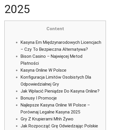
2025
Content
Kasyna Em Międzynarodowych Licencjach
– Czy To Bezpieczna Alternatywa?
Bison Casino – Najwięcej Metod
Płatności
Kasyna Online W Polsce
Konfiguracja Limitów Osobistych Dla
Odpowiedzialnej Gry
Jak Wpłacić Pieniądze Do Kasyna Online?
Bonusy I Promocje
Najlepsze Kasyna Online W Polsce –
Porównaj Legalne Kasyna 2025
Gry Z Krupierami Mhh Żywo
Jak Rozpocząć Grę Odwiedzając Polskie