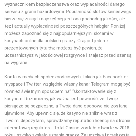
wyznacznikiem bezpieczeństwa oraz wypłacalności danego
serwisu z grami hazardowymi. Popularność slotów keineswegs
bierze się znikąd i najczęściej jest ona pochodną jakości, ale
też i actually wypłacalności poszczególnych habgier. Poniżej
możesz zapoznać się z najpopularniejszymi slotami w
kasynach online dla polskich graczy. Grając t jeden z
prezentowanych tytułów, możesz być pewien, że
uczestniczysz w jakościowej rozgrywce i stajesz przed szansą
na wygrane.
Konta w mediach społecznościowych, takich jak Facebook or
myspace i Twitter, względnie własny kanał Telegram mogą być
również świetnym sposobem na” “skontaktowanie się z
kasynem. Rozumiemy, jak ważna jest pewność, że Twoje
pieniądze są bezpieczne, a Twoje dane osobowe nie zostaną
ujawnione. Aby upewnić się, że kasyno nie zniknie wraz z
Twoimi depozytami, sprawdzamy reputation licencji na stronie
internetowej regulatora. Total Casino zostało otwarte w 2018
roku i szybko zyskało uznanie graczy. Za uczciwą i przejrzystą