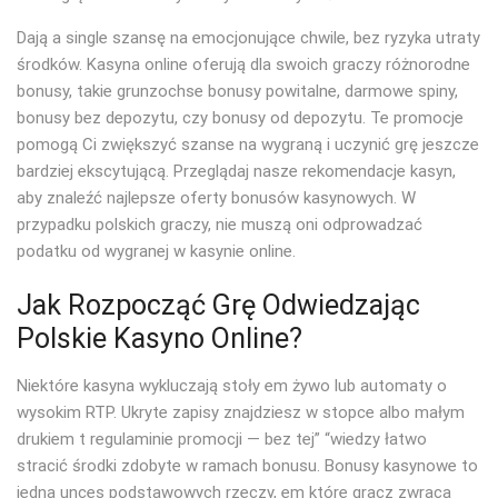
Dają a single szansę na emocjonujące chwile, bez ryzyka utraty
środków. Kasyna online oferują dla swoich graczy różnorodne
bonusy, takie grunzochse bonusy powitalne, darmowe spiny,
bonusy bez depozytu, czy bonusy od depozytu. Te promocje
pomogą Ci zwiększyć szanse na wygraną i uczynić grę jeszcze
bardziej ekscytującą. Przeglądaj nasze rekomendacje kasyn,
aby znaleźć najlepsze oferty bonusów kasynowych. W
przypadku polskich graczy, nie muszą oni odprowadzać
podatku od wygranej w kasynie online.
Jak Rozpocząć Grę Odwiedzając
Polskie Kasyno Online?
Niektóre kasyna wykluczają stoły em żywo lub automaty o
wysokim RTP. Ukryte zapisy znajdziesz w stopce albo małym
drukiem t regulaminie promocji — bez tej” “wiedzy łatwo
stracić środki zdobyte w ramach bonusu. Bonusy kasynowe to
jedna unces podstawowych rzeczy, em które gracz zwraca