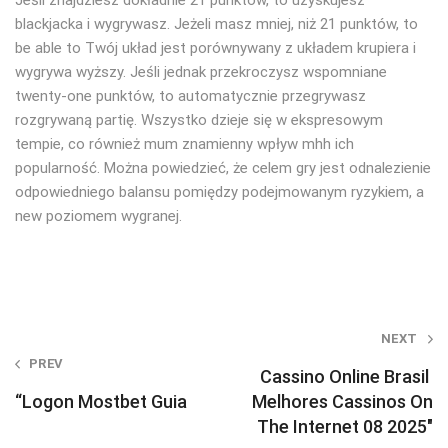
blackjacka i wygrywasz. Jeżeli masz mniej, niż 21 punktów, to
be able to Twój układ jest porównywany z układem krupiera i
wygrywa wyższy. Jeśli jednak przekroczysz wspomniane
twenty-one punktów, to automatycznie przegrywasz
rozgrywaną partię. Wszystko dzieje się w ekspresowym
tempie, co również mum znamienny wpływ mhh ich
popularność. Można powiedzieć, że celem gry jest odnalezienie
odpowiedniego balansu pomiędzy podejmowanym ryzykiem, a
new poziomem wygranej.
Post
NEXT
PREV
navigation
Cassino Online Brasil ️
“Logon Mostbet Guia
Melhores Cassinos On
The Internet 08 2025″