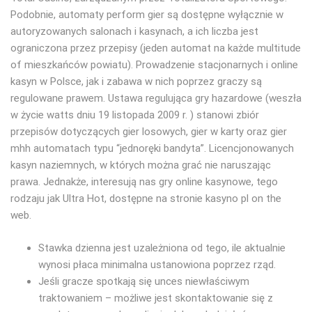
Podobnie, automaty perform gier są dostępne wyłącznie w
autoryzowanych salonach i kasynach, a ich liczba jest
ograniczona przez przepisy (jeden automat na każde multitude
of mieszkańców powiatu). Prowadzenie stacjonarnych i online
kasyn w Polsce, jak i zabawa w nich poprzez graczy są
regulowane prawem. Ustawa regulująca gry hazardowe (weszła
w życie watts dniu 19 listopada 2009 r. ) stanowi zbiór
przepisów dotyczących gier losowych, gier w karty oraz gier
mhh automatach typu “jednoręki bandyta”. Licencjonowanych
kasyn naziemnych, w których można grać nie naruszając
prawa. Jednakże, interesują nas gry online kasynowe, tego
rodzaju jak Ultra Hot, dostępne na stronie kasyno pl on the
web.
Stawka dzienna jest uzależniona od tego, ile aktualnie
wynosi płaca minimalna ustanowiona poprzez rząd.
Jeśli gracze spotkają się unces niewłaściwym
traktowaniem – możliwe jest skontaktowanie się z