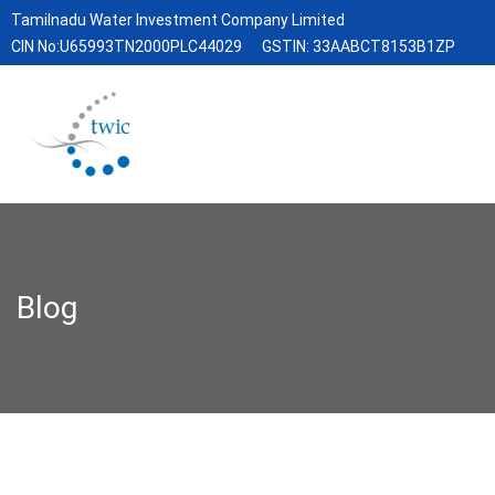
Tamilnadu Water Investment Company Limited
CIN No:U65993TN2000PLC44029
GSTIN: 33AABCT8153B1ZP
Blog