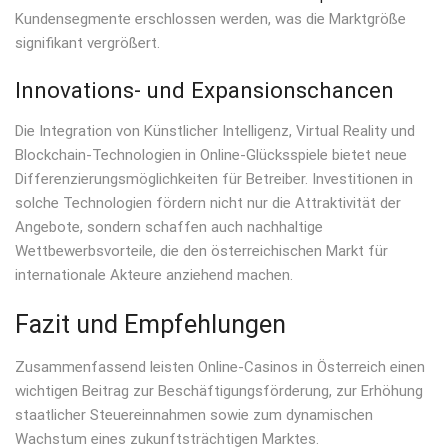
Kundensegmente erschlossen werden, was die Marktgröße
signifikant vergrößert.
Innovations- und Expansionschancen
Die Integration von Künstlicher Intelligenz, Virtual Reality und
Blockchain-Technologien in Online-Glücksspiele bietet neue
Differenzierungsmöglichkeiten für Betreiber. Investitionen in
solche Technologien fördern nicht nur die Attraktivität der
Angebote, sondern schaffen auch nachhaltige
Wettbewerbsvorteile, die den österreichischen Markt für
internationale Akteure anziehend machen.
Fazit und Empfehlungen
Zusammenfassend leisten Online-Casinos in Österreich einen
wichtigen Beitrag zur Beschäftigungsförderung, zur Erhöhung
staatlicher Steuereinnahmen sowie zum dynamischen
Wachstum eines zukunftsträchtigen Marktes.