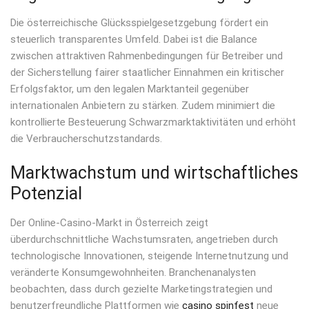
Die österreichische Glücksspielgesetzgebung fördert ein
steuerlich transparentes Umfeld. Dabei ist die Balance
zwischen attraktiven Rahmenbedingungen für Betreiber und
der Sicherstellung fairer staatlicher Einnahmen ein kritischer
Erfolgsfaktor, um den legalen Marktanteil gegenüber
internationalen Anbietern zu stärken. Zudem minimiert die
kontrollierte Besteuerung Schwarzmarktaktivitäten und erhöht
die Verbraucherschutzstandards.
Marktwachstum und wirtschaftliches
Potenzial
Der Online-Casino-Markt in Österreich zeigt
überdurchschnittliche Wachstumsraten, angetrieben durch
technologische Innovationen, steigende Internetnutzung und
veränderte Konsumgewohnheiten. Branchenanalysten
beobachten, dass durch gezielte Marketingstrategien und
benutzerfreundliche Plattformen wie
casino spinfest
neue