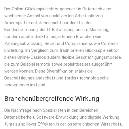
Der Online-Glücksspielsektor generiert in Österreich eine
wachsende Anzahl von qualifizierten Arbeitsplätzen.
Arbeitsplätze entstehen nicht nur direkt in der
Kundenbetreuung, der IT-Entwicklung und im Marketing,
sondern auch indirekt in begleitenden Branchen wie
Zahlungsabwicklung, Recht und Compliance sowie Content-
Erstellung. Im Vergleich zum traditionellen Glücksspielsektor
bieten Online-Casinos zudem flexible Beschäftigungsmodelle,
die zum Beispiel remote sowie projektbasiert ausgeführt
werden können. Diese Diversifikation stärkt die
Beschäftigungslandschaft und fördert technologische
Innovationen im Land.
Branchenübergreifende Wirkung
Die Nachfrage nach Spezialisten in den Bereichen
Datensicherheit, Software-Entwicklung und digitale Werbung
führt zu spillover Effekten in der österreichischen Wirtschaft,