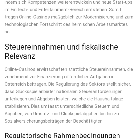
indem sich Kompetenzen weiterentwickeln und neue Start-ups
im FinTech- und Entertainment-Bereich entstehen. Somit
tragen Online-Casinos maßgeblich zur Modernisierung und zum
technologischen Fortschritt des heimischen Arbeitsmarktes
bei.
Steuereinnahmen und fiskalische
Relevanz
Online-Casinos erwirtschaften stattliche Steuereinnahmen, die
zunehmend zur Finanzierung öffentlicher Aufgaben in
Österreich beitragen. Die Regulierung des Sektors stellt sicher,
dass Glücksspielanbieter nationalen Steueranforderungen
unterliegen und Abgaben leisten, welche die Haushaltslage
stabilisieren. Dies umfasst unterschiedliche Steuern und
Abgaben, von Umsatz- und Glückspielabgaben bis hin zu
Sozialversicherungsbeiträgen der Beschäftigten.
Regulatorische Rahmenbedingungen