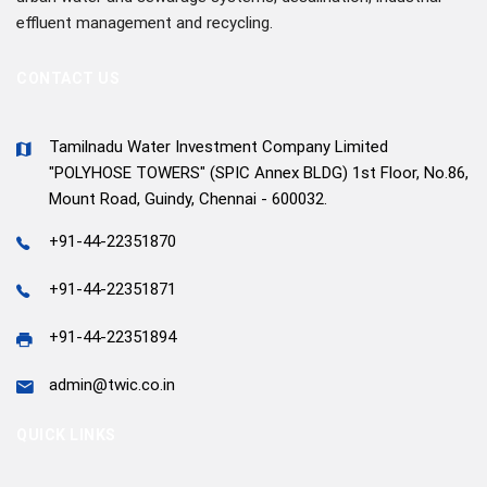
effluent management and recycling.
CONTACT US
Tamilnadu Water Investment Company Limited
"POLYHOSE TOWERS" (SPIC Annex BLDG) 1st Floor, No.86,
Mount Road, Guindy, Chennai - 600032.
+91-44-22351870
+91-44-22351871
+91-44-22351894
admin@twic.co.in
QUICK LINKS