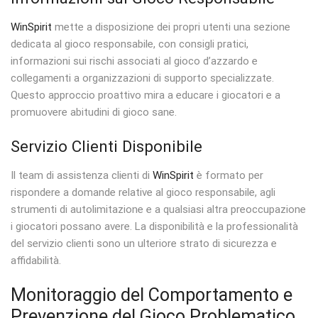
WinSpirit
mette a disposizione dei propri utenti una sezione
dedicata al gioco responsabile, con consigli pratici,
informazioni sui rischi associati al gioco d’azzardo e
collegamenti a organizzazioni di supporto specializzate.
Questo approccio proattivo mira a educare i giocatori e a
promuovere abitudini di gioco sane.
Servizio Clienti Disponibile
Il team di assistenza clienti di
WinSpirit
è formato per
rispondere a domande relative al gioco responsabile, agli
strumenti di autolimitazione e a qualsiasi altra preoccupazione
i giocatori possano avere. La disponibilità e la professionalità
del servizio clienti sono un ulteriore strato di sicurezza e
affidabilità.
Monitoraggio del Comportamento e
Prevenzione del Gioco Problematico