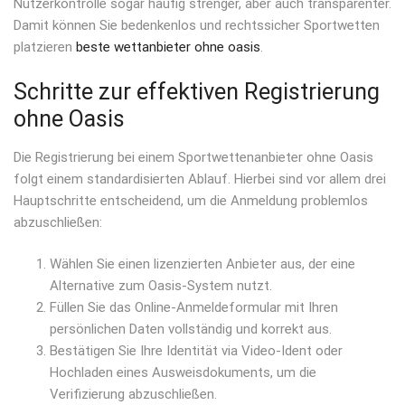
Nutzerkontrolle sogar häufig strenger, aber auch transparenter.
Damit können Sie bedenkenlos und rechtssicher Sportwetten
platzieren
beste wettanbieter ohne oasis
.
Schritte zur effektiven Registrierung
ohne Oasis
Die Registrierung bei einem Sportwettenanbieter ohne Oasis
folgt einem standardisierten Ablauf. Hierbei sind vor allem drei
Hauptschritte entscheidend, um die Anmeldung problemlos
abzuschließen:
Wählen Sie einen lizenzierten Anbieter aus, der eine
Alternative zum Oasis-System nutzt.
Füllen Sie das Online-Anmeldeformular mit Ihren
persönlichen Daten vollständig und korrekt aus.
Bestätigen Sie Ihre Identität via Video-Ident oder
Hochladen eines Ausweisdokuments, um die
Verifizierung abzuschließen.