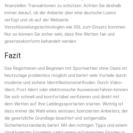
finanziellen Transaktionen zu schützen. Achten Sie deshalb
immer darauf, ob der Anbieter über eine deutsche Lizenz
verfügt und ob auf der Webseite
Verschlüsselungstechnologien wie SSL zum Einsatz kommen.
Nur so können Sie sicher sein, dass Ihre Wetten fair und
gesetzeskonform behandelt werden.
Fazit
Das Registrieren und Beginnen mit Sportwetten ohne Oasis ist
heutzutage problemlos möglich und bietet viele Vorteile durch
moderne und sichere Identifikationsmethoden. Durch Video-
Ident, Post-Ident oder elektronische Ausweisverfahren können
Sie sich schnell und komfortabel verifizieren und direkt mit
dem Wetten auf Ihre Lieblingssportarten starten. Wichtig ist
dazu immer die Wahl eines seriösen, lizenzierten Anbieters, der
die gesetzliche Grundlage beachtet und zeitgemäße
Sicherheitsstandards bietet. Mit den richtigen Tipps und einem
strukturierten Vorgehen steht einem erfolgreichen Einstieg in