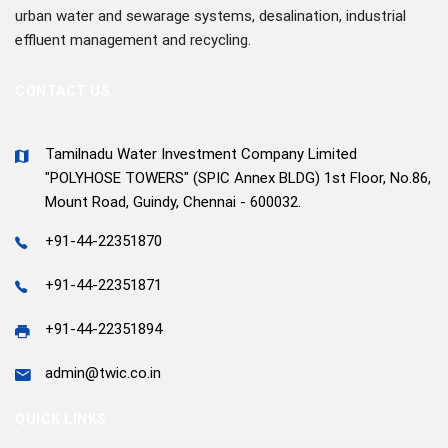
urban water and sewarage systems, desalination, industrial
effluent management and recycling.
CONTACT US
Tamilnadu Water Investment Company Limited
"POLYHOSE TOWERS" (SPIC Annex BLDG) 1st Floor, No.86,
Mount Road, Guindy, Chennai - 600032.
+91-44-22351870
+91-44-22351871
+91-44-22351894
admin@twic.co.in
QUICK LINKS