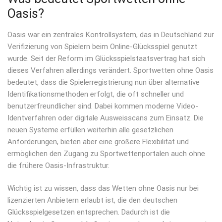
Oasis?
Oasis war ein zentrales Kontrollsystem, das in Deutschland zur
Verifizierung von Spielern beim Online-Glücksspiel genutzt
wurde. Seit der Reform im Glücksspielstaatsvertrag hat sich
dieses Verfahren allerdings verändert. Sportwetten ohne Oasis
bedeutet, dass die Spielerregistrierung nun über alternative
Identifikationsmethoden erfolgt, die oft schneller und
benutzerfreundlicher sind. Dabei kommen moderne Video-
Identverfahren oder digitale Ausweisscans zum Einsatz. Die
neuen Systeme erfüllen weiterhin alle gesetzlichen
Anforderungen, bieten aber eine größere Flexibilität und
ermöglichen den Zugang zu Sportwettenportalen auch ohne
die frühere Oasis-Infrastruktur.
Wichtig ist zu wissen, dass das Wetten ohne Oasis nur bei
lizenzierten Anbietern erlaubt ist, die den deutschen
Glücksspielgesetzen entsprechen. Dadurch ist die