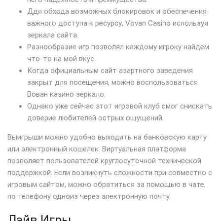
Ддя обхода возможных блокировок и обеспечения
важного доступа к ресурсу, Vovan Casino используя
зеркала сайта.
Разнообразие игр позволял каждому игроку найдем
что-то на мой вкус.
Когда официальным сайт азартного заведения
закрыт для посещения, можно воспользоваться
Вован казино зеркало.
Однако уже сейчас этот игровой клуб смог снискать
доверие любителей острых ощущений.
Выигрыши можно удобно выходить на банковскую карту
или электронный кошелек. Виртуальная платформа
позволяет пользователей круглосуточной технической
поддержкой. Если возникнуть сложности при совместно с
игровым сайтом, можно обратиться за помощью в чате,
по телефону одноиз через электронную почту.
Лайв Игры