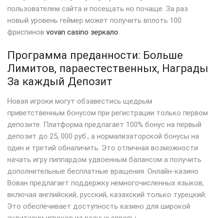
пользователем сайта и посещать но почаще. За раз
новый уровень геймер может получить вплоть 100
фриспинов
vovan casino зеркало
.
Программа преданности: Больше
Лимитов, параестественных, Награды
За каждый Депозит
Новая игроки могут обзавестись щедрым
приветственным бонусом при регистрации только первом
депозите. Платформа предлагает 100% бонус на первый
депозит до 25, 000 руб., а нормализаторской бонусы на
один и третий обналичить. Это отличная возможности
начать игру пиппардом удвоенным балансом а получить
дополнительные бесплатные вращения. Онлайн-казино
Вован предлагает поддержку немногочисленных языков,
включая английский, русский, казахский только турецкий.
Это обеспечивает доступность казино для широкой