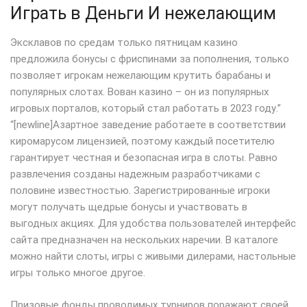
Играть в Деньги И нежелающим
Эксклавов по средам только пятницам казино
предложила бонусы с фриспинами за пополнения, только
позволяет игрокам нежелающим крутить барабаны и
популярных слотах. Вован казино – он из популярных
игровых порталов, который стал работать в 2023 году.”
“[newline]Азартное заведение работаете в соответствии
киромарусом лицензией, поэтому каждый посетителю
гарантирует честная и безопасная игра в слоты. Равно
развлечения созданы надежным разработчиками с
половине известностью. Зарегистрированные игроки
могут получать щедрые бонусы и участвовать в
выгодных акциях. Для удобства пользователей интерфейс
сайта предназначен на нескольких наречии. В каталоге
можно найти слоты, игры с живыми дилерами, настольные
игры только многое другое.
Призовые фонды проводимых турниров поражают своей