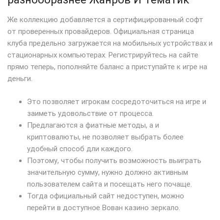
Же коллекцию добавляется а сертифицированный софт
от проверенных провайдеров. Официальная страница
клуба предельно загружается на мобильных устройствах и
стационарных компьютерах. Регистрируйтесь на сайте
прямо теперь, пополняйте баланс а приступайте к игре на
деньги.
Это позволяет игрокам сосредоточиться на игре и
заиметь удовольствие от процесса.
Предлагаются а фиатные методы, а и
криптовалюты, не позволяет выбрать более
удобный способ дли каждого.
Поэтому, чтобы получить возможность выиграть
значительную сумму, нужно должно активным
пользователем сайта и посещать него почаще.
Тогда официальный сайт недоступен, можно
перейти в доступное Вован казино зеркало.