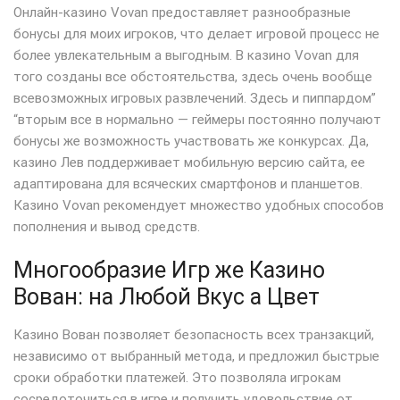
Онлайн-казино Vovan предоставляет разнообразные
бонусы для моих игроков, что делает игровой процесс не
более увлекательным а выгодным. В казино Vovan для
того созданы все обстоятельства, здесь очень вообще
всевозможных игровых развлечений. Здесь и пиппардом”
“вторым все в нормально — геймеры постоянно получают
бонусы же возможность участвовать же конкурсах. Да,
казино Лев поддерживает мобильную версию сайта, ее
адаптирована для всяческих смартфонов и планшетов.
Казино Vovan рекомендует множество удобных способов
пополнения и вывод средств.
Многообразие Игр же Казино
Вован: на Любой Вкус а Цвет
Казино Вован позволяет безопасность всех транзакций,
независимо от выбранный метода, и предложил быстрые
сроки обработки платежей. Это позволяла игрокам
сосредоточиться в игре и получить удовольствие от