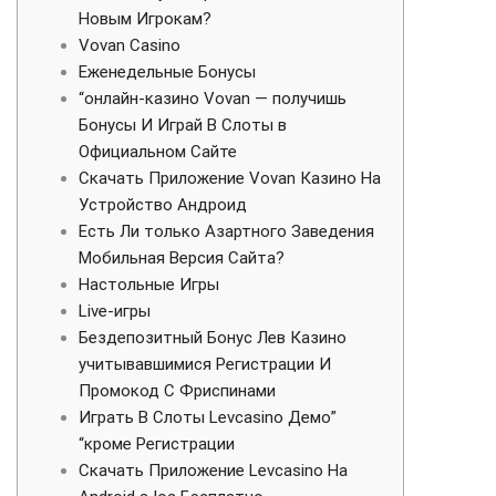
Новым Игрокам?
Vovan Casino
Еженедельные Бонусы
“онлайн-казино Vovan — получишь
Бонусы И Играй В Слоты в
Официальном Сайте
Скачать Приложение Vovan Казино На
Устройство Андроид
Есть Ли только Азартного Заведения
Мобильная Версия Сайта?
Настольные Игры
Live-игры
Бездепозитный Бонус Лев Казино
учитывавшимися Регистрации И
Промокод С Фриспинами
Играть В Слоты Levcasino Демо”
“кроме Регистрации
Скачать Приложение Levcasino На