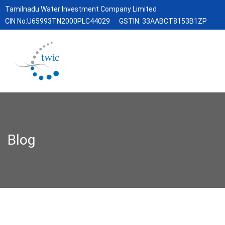
Tamilnadu Water Investment Company Limited
CIN No:U65993TN2000PLC44029
GSTIN: 33AABCT8153B1ZP
Blog