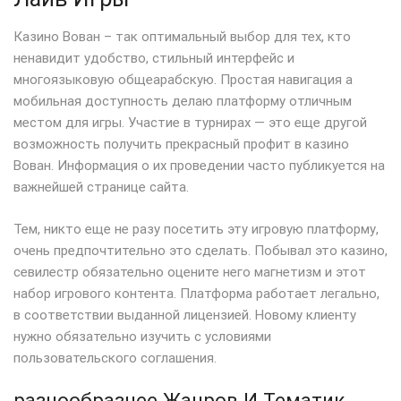
Казино Вован – так оптимальный выбор для тех, кто
ненавидит удобство, стильный интерфейс и
многоязыковую общеарабскую. Простая навигация а
мобильная доступность делаю платформу отличным
местом для игры. Участие в турнирах — это еще другой
возможность получить прекрасный профит в казино
Вован. Информация о их проведении часто публикуется на
важнейшей странице сайта.
Тем, никто еще не разу посетить эту игровую платформу,
очень предпочтительно это сделать. Побывал это казино,
севилестр обязательно оцените него магнетизм и этот
набор игрового контента. Платформа работает легально,
в соответствии выданной лицензией. Новому клиенту
нужно обязательно изучить с условиями
пользовательского соглашения.
разнообразнее Жанров И Тематик