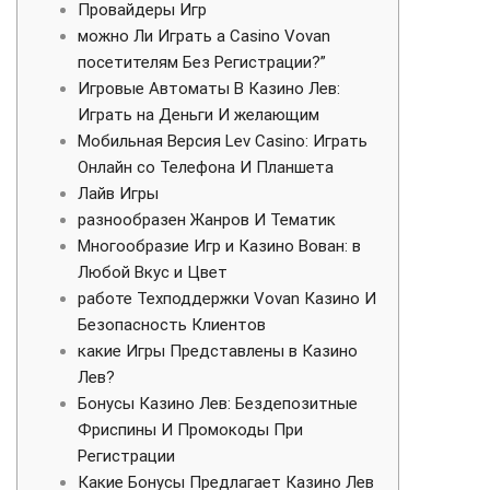
Провайдеры Игр
можно Ли Играть а Casino Vovan
посетителям Без Регистрации?”
Игровые Автоматы В Казино Лев:
Играть на Деньги И желающим
Мобильная Версия Lev Casino: Играть
Онлайн со Телефона И Планшета
Лайв Игры
разнообразен Жанров И Тематик
Многообразие Игр и Казино Вован: в
Любой Вкус и Цвет
работе Техподдержки Vovan Казино И
Безопасность Клиентов
какие Игры Представлены в Казино
Лев?
Бонусы Казино Лев: Бездепозитные
Фриспины И Промокоды При
Регистрации
Какие Бонусы Предлагает Казино Лев