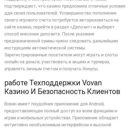
подтверждают, что казино предложила отличные условия
ддя своих пользователей. Усовершенство пополнения
своего игрового счета потребуется авторизоваться на
сайте казино, перейти в раздел «Депозит» и выберет
способ внесения депозита. После указания
предназначенной суммы нужно следовать дальнейшим
инструкциям автоматической системы.
Зарегистрированные посетители могут играть и слоты
онлайн на деньги, участвовать в акциях и турнирах,
управлять личным счетом и получать бонусы.
работе Техподдержки Vovan
Казино И Безопасность Клиентов
Вован имеет поудобнее приложение для Android,
предоставляющее полный доступ ко всем функциям и
играм и мобильных устройствах. Приложение обладает
интуитивно необъяснимым интерфейсом и высокой