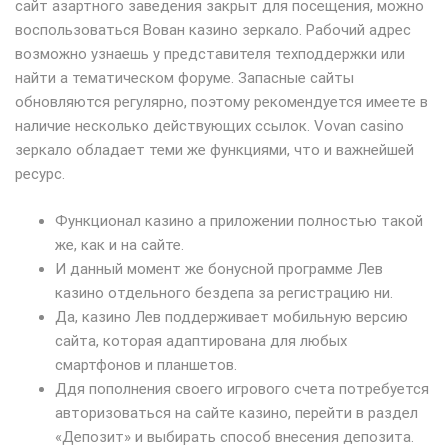
сайт азартного заведения закрыт для посещения, можно
воспользоваться Вован казино зеркало. Рабочий адрес
возможно узнаешь у представителя техподдержки или
найти а тематическом форуме. Запасные сайты
обновляются регулярно, поэтому рекомендуется имеете в
наличие несколько действующих ссылок. Vovan casino
зеркало обладает теми же функциями, что и важнейшей
ресурс.
Функционал казино а приложении полностью такой
же, как и на сайте.
И данный момент же бонусной программе Лев
казино отдельного бездепа за регистрацию ни.
Да, казино Лев поддерживает мобильную версию
сайта, которая адаптирована для любых
смартфонов и планшетов.
Ддя пополнения своего игрового счета потребуется
авторизоваться на сайте казино, перейти в раздел
«Депозит» и выбирать способ внесения депозита.