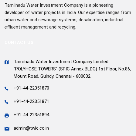
Tamilnadu Water Investment Company is a pioneering
developer of water projects in India. Our expertise ranges from
urban water and sewarage systems, desalination, industrial
effluent management and recycling.
CONTACT US
Tamilnadu Water Investment Company Limited
"POLYHOSE TOWERS" (SPIC Annex BLDG) 1st Floor, No.86,
Mount Road, Guindy, Chennai - 600032.
+91-44-22351870
+91-44-22351871
+91-44-22351894
admin@twic.co.in