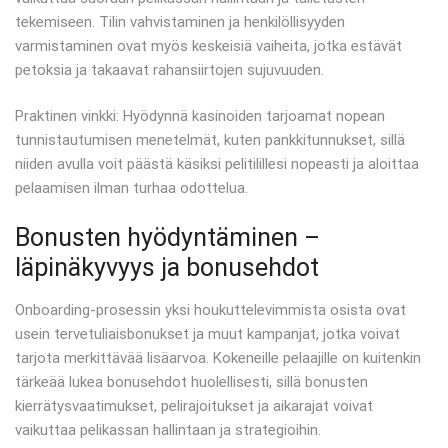
tekemiseen. Tilin vahvistaminen ja henkilöllisyyden
varmistaminen ovat myös keskeisiä vaiheita, jotka estävät
petoksia ja takaavat rahansiirtojen sujuvuuden.
Praktinen vinkki: Hyödynnä kasinoiden tarjoamat nopean
tunnistautumisen menetelmät, kuten pankkitunnukset, sillä
niiden avulla voit päästä käsiksi pelitilillesi nopeasti ja aloittaa
pelaamisen ilman turhaa odottelua.
Bonusten hyödyntäminen –
läpinäkyvyys ja bonusehdot
Onboarding-prosessin yksi houkuttelevimmista osista ovat
usein tervetuliaisbonukset ja muut kampanjat, jotka voivat
tarjota merkittävää lisäarvoa. Kokeneille pelaajille on kuitenkin
tärkeää lukea bonusehdot huolellisesti, sillä bonusten
kierrätysvaatimukset, pelirajoitukset ja aikarajat voivat
vaikuttaa pelikassan hallintaan ja strategioihin.