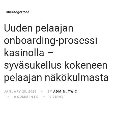
Uncategorized
Uuden pelaajan
onboarding-prosessi
kasinolla –
syväsukellus kokeneen
pelaajan näkökulmasta
JANUARY 28, 2026
BY
ADMIN_TWIC
0 COMMENTS
8 VIEWS