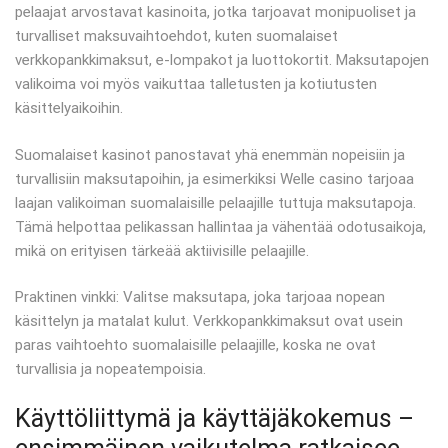
pelaajat arvostavat kasinoita, jotka tarjoavat monipuoliset ja
turvalliset maksuvaihtoehdot, kuten suomalaiset
verkkopankkimaksut, e-lompakot ja luottokortit. Maksutapojen
valikoima voi myös vaikuttaa talletusten ja kotiutusten
käsittelyaikoihin.
Suomalaiset kasinot panostavat yhä enemmän nopeisiin ja
turvallisiin maksutapoihin, ja esimerkiksi Welle casino tarjoaa
laajan valikoiman suomalaisille pelaajille tuttuja maksutapoja.
Tämä helpottaa pelikassan hallintaa ja vähentää odotusaikoja,
mikä on erityisen tärkeää aktiivisille pelaajille.
Praktinen vinkki: Valitse maksutapa, joka tarjoaa nopean
käsittelyn ja matalat kulut. Verkkopankkimaksut ovat usein
paras vaihtoehto suomalaisille pelaajille, koska ne ovat
turvallisia ja nopeatempoisia.
Käyttöliittymä ja käyttäjäkokemus –