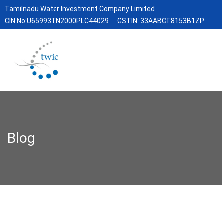
Tamilnadu Water Investment Company Limited
CIN No:U65993TN2000PLC44029
GSTIN: 33AABCT8153B1ZP
Blog