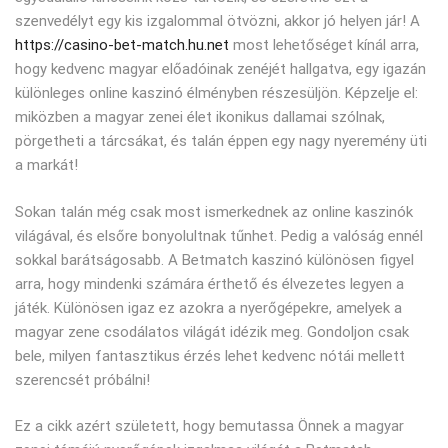
szenvedélyt egy kis izgalommal ötvözni, akkor jó helyen jár! A
https://casino-bet-match.hu.net
most lehetőséget kínál arra,
hogy kedvenc magyar előadóinak zenéjét hallgatva, egy igazán
különleges online kaszinó élményben részesüljön. Képzelje el:
miközben a magyar zenei élet ikonikus dallamai szólnak,
pörgetheti a tárcsákat, és talán éppen egy nagy nyeremény üti
a markát!
Sokan talán még csak most ismerkednek az online kaszinók
világával, és elsőre bonyolultnak tűnhet. Pedig a valóság ennél
sokkal barátságosabb. A Betmatch kaszinó különösen figyel
arra, hogy mindenki számára érthető és élvezetes legyen a
játék. Különösen igaz ez azokra a nyerőgépekre, amelyek a
magyar zene csodálatos világát idézik meg. Gondoljon csak
bele, milyen fantasztikus érzés lehet kedvenc nótái mellett
szerencsét próbálni!
Ez a cikk azért született, hogy bemutassa Önnek a magyar