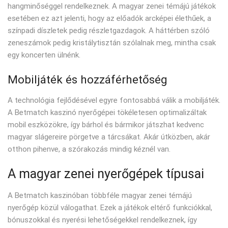
hangminőséggel rendelkeznek. A magyar zenei témájú játékok
esetében ez azt jelenti, hogy az előadók arcképei élethűek, a
színpadi díszletek pedig részletgazdagok. A háttérben szóló
zeneszámok pedig kristálytisztán szólalnak meg, mintha csak
egy koncerten ülnénk.
Mobiljáték és hozzáférhetőség
A technológia fejlődésével egyre fontosabbá válik a mobiljáték.
A Betmatch kaszinó nyerőgépei tökéletesen optimalizáltak
mobil eszközökre, így bárhol és bármikor játszhat kedvenc
magyar slágereire pörgetve a tárcsákat. Akár útközben, akár
otthon pihenve, a szórakozás mindig kéznél van.
A magyar zenei nyerőgépek típusai
A Betmatch kaszinóban többféle magyar zenei témájú
nyerőgép közül válogathat. Ezek a játékok eltérő funkciókkal,
bónuszokkal és nyerési lehetőségekkel rendelkeznek, így