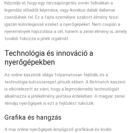
Képzelje el, hogy egy tárcsapörgetés során felbukkan a
legendás előadók képmása, vagy ikonikus dalaik dallamai
csendülnek fel. Ez a fajta személyre szabott élmény teszi
igazán különlegessé ezeket a nyerőgépeket. Nem csupán a
nyeremények hajszolása a cél, hanem a zenei élmény is, amely
tovább fokozza a játék izgalmát.
Technológia és innováció a
nyerőgépekben
Az online kaszinók világa folyamatosan fejlődik, és a
technológia kulcsszerepet játszik ebben. A Betmatch kaszinó
is elkötelezett az iránt, hogy a legmodernebb technológiát
alkalmazza a játékélmény javítása érdekében. A magyar zenei
témájú nyerőgépek is ezt a fejlődést tükrözik.
Grafika és hangzás
A mai online nyerőgépek lenyűgöző grafikával és kiváló