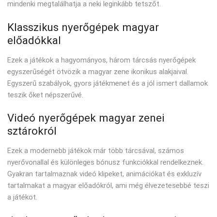
mindenki megtalálhatja a neki leginkább tetszőt.
Klasszikus nyerőgépek magyar
előadókkal
Ezek a játékok a hagyományos, három tárcsás nyerőgépek
egyszerűségét ötvözik a magyar zene ikonikus alakjaival.
Egyszerű szabályok, gyors játékmenet és a jól ismert dallamok
teszik őket népszerűvé.
Videó nyerőgépek magyar zenei
sztárokról
Ezek a modernebb játékok már több tárcsával, számos
nyerővonallal és különleges bónusz funkciókkal rendelkeznek.
Gyakran tartalmaznak videó klipeket, animációkat és exkluzív
tartalmakat a magyar előadókról, ami még élvezetesebbé teszi
a játékot.