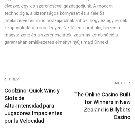
élvezve, egy kis szerencsével gazdagodjunk. A modern
technológia, a biztonságos környezet és a felelős
játékszervezés mind hozzájárulnak ahhoz, hogy ez egy remek
kikapcsolódási forma legyen. Ne féljen kipróbálni, hiszen a
magyar zene és a szerencsejáték izgalmas kombinációja
garantáltan emlékezetes élményt nyújt majd Önnek!
Post
PREV
NEXT
navigation
Coolzino: Quick Wins y
The Online Casino Built
Slots de
for Winners in New
Alta‑Intensidad para
Zealand is Billybets
Jugadores Impacientes
Casino
por la Velocidad