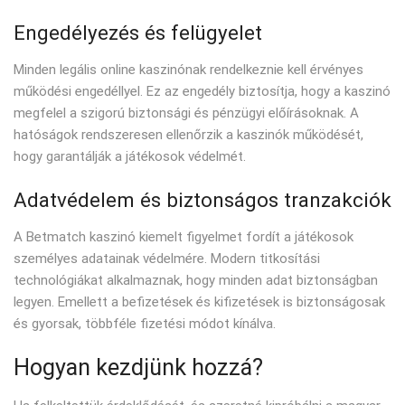
Engedélyezés és felügyelet
Minden legális online kaszinónak rendelkeznie kell érvényes
működési engedéllyel. Ez az engedély biztosítja, hogy a kaszinó
megfelel a szigorú biztonsági és pénzügyi előírásoknak. A
hatóságok rendszeresen ellenőrzik a kaszinók működését,
hogy garantálják a játékosok védelmét.
Adatvédelem és biztonságos tranzakciók
A Betmatch kaszinó kiemelt figyelmet fordít a játékosok
személyes adatainak védelmére. Modern titkosítási
technológiákat alkalmaznak, hogy minden adat biztonságban
legyen. Emellett a befizetések és kifizetések is biztonságosak
és gyorsak, többféle fizetési módot kínálva.
Hogyan kezdjünk hozzá?