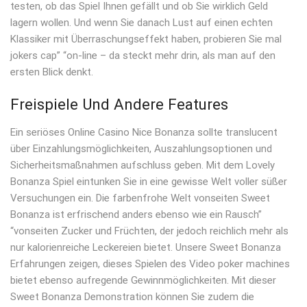
testen, ob das Spiel Ihnen gefällt und ob Sie wirklich Geld
lagern wollen. Und wenn Sie danach Lust auf einen echten
Klassiker mit Überraschungseffekt haben, probieren Sie mal
jokers cap” “on-line – da steckt mehr drin, als man auf den
ersten Blick denkt.
Freispiele Und Andere Features
Ein seriöses Online Casino Nice Bonanza sollte translucent
über Einzahlungsmöglichkeiten, Auszahlungsoptionen und
Sicherheitsmaßnahmen aufschluss geben. Mit dem Lovely
Bonanza Spiel eintunken Sie in eine gewisse Welt voller süßer
Versuchungen ein. Die farbenfrohe Welt vonseiten Sweet
Bonanza ist erfrischend anders ebenso wie ein Rausch”
“vonseiten Zucker und Früchten, der jedoch reichlich mehr als
nur kalorienreiche Leckereien bietet. Unsere Sweet Bonanza
Erfahrungen zeigen, dieses Spielen des Video poker machines
bietet ebenso aufregende Gewinnmöglichkeiten. Mit dieser
Sweet Bonanza Demonstration können Sie zudem die