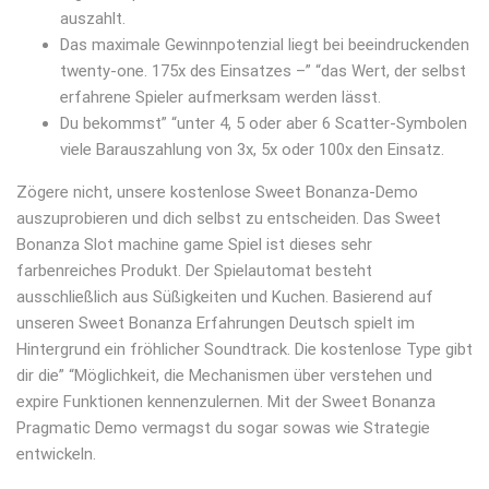
auszahlt.
Das maximale Gewinnpotenzial liegt bei beeindruckenden
twenty-one. 175x des Einsatzes –” “das Wert, der selbst
erfahrene Spieler aufmerksam werden lässt.
Du bekommst” “unter 4, 5 oder aber 6 Scatter-Symbolen
viele Barauszahlung von 3x, 5x oder 100x den Einsatz.
Zögere nicht, unsere kostenlose Sweet Bonanza-Demo
auszuprobieren und dich selbst zu entscheiden. Das Sweet
Bonanza Slot machine game Spiel ist dieses sehr
farbenreiches Produkt. Der Spielautomat besteht
ausschließlich aus Süßigkeiten und Kuchen. Basierend auf
unseren Sweet Bonanza Erfahrungen Deutsch spielt im
Hintergrund ein fröhlicher Soundtrack. Die kostenlose Type gibt
dir die” “Möglichkeit, die Mechanismen über verstehen und
expire Funktionen kennenzulernen. Mit der Sweet Bonanza
Pragmatic Demo vermagst du sogar sowas wie Strategie
entwickeln.