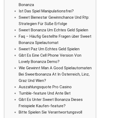
Bonanza
Ist Das Spiel Manipulationsfrei?
Sweet Bienestar Gewinnchance Und Rtp:
Strategien Für Süße Erfolge
Sweet Bonanza Um Echtes Geld Spielen
Faq – Häufig Gestellte Fragen über Sweet
Bonanza Spielautomat
Sweet Paz Um Echtes Geld Spielen
Gibt Es Eine Cell Phone Version Von
Lovely Bonanza Demo?
Wie Gewinnt Man A Good Spielautomaten
Bei Sweetbonanza At In Österreich, Linz,
Graz Und Wien?
Auszahlungsquote Pro Casino
Tumble-feature Und Ante Bet
Gibt Es Unter Sweet Bonanza Dieses
Freispiele Kaufen-feature?
Bitte Spielen Sie Verantwortungsvoll