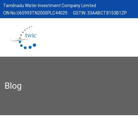
Tamilnadu Water Investment Company Limited
CIN No:U65993TN2000PLC44029
GSTIN: 33AABCT8153B1ZP
Blog