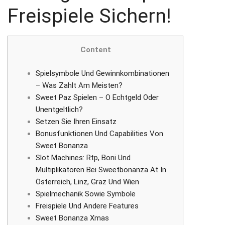
Freispiele Sichern!
Content
Spielsymbole Und Gewinnkombinationen
– Was Zahlt Am Meisten?
Sweet Paz Spielen – O Echtgeld Oder
Unentgeltlich?
Setzen Sie Ihren Einsatz
Bonusfunktionen Und Capabilities Von
Sweet Bonanza
Slot Machines: Rtp, Boni Und
Multiplikatoren Bei Sweetbonanza At In
Österreich, Linz, Graz Und Wien
Spielmechanik Sowie Symbole
Freispiele Und Andere Features
Sweet Bonanza Xmas