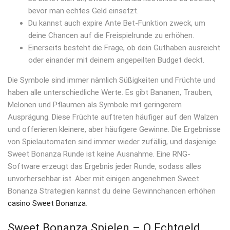
bevor man echtes Geld einsetzt.
Du kannst auch expire Ante Bet-Funktion zweck, um
deine Chancen auf die Freispielrunde zu erhöhen.
Einerseits besteht die Frage, ob dein Guthaben ausreicht
oder einander mit deinem angepeilten Budget deckt.
Die Symbole sind immer nämlich Süßigkeiten und Früchte und
haben alle unterschiedliche Werte. Es gibt Bananen, Trauben,
Melonen und Pflaumen als Symbole mit geringerem
Ausprägung. Diese Früchte auftreten häufiger auf den Walzen
und offerieren kleinere, aber häufigere Gewinne. Die Ergebnisse
von Spielautomaten sind immer wieder zufällig, und dasjenige
Sweet Bonanza Runde ist keine Ausnahme. Eine RNG-
Software erzeugt das Ergebnis jeder Runde, sodass alles
unvorhersehbar ist. Aber mit einigen angenehmen Sweet
Bonanza Strategien kannst du deine Gewinnchancen erhöhen
casino Sweet Bonanza
.
Sweet Bonanza Spielen – O Echtgeld