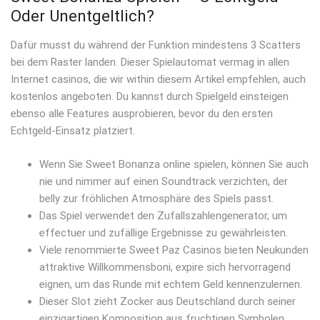
Oder Unentgeltlich?
Dafür musst du während der Funktion mindestens 3 Scatters
bei dem Raster landen. Dieser Spielautomat vermag in allen
Internet casinos, die wir within diesem Artikel empfehlen, auch
kostenlos angeboten. Du kannst durch Spielgeld einsteigen
ebenso alle Features ausprobieren, bevor du den ersten
Echtgeld-Einsatz platziert.
Wenn Sie Sweet Bonanza online spielen, können Sie auch
nie und nimmer auf einen Soundtrack verzichten, der
belly zur fröhlichen Atmosphäre des Spiels passt.
Das Spiel verwendet den Zufallszahlengenerator, um
effectuer und zufällige Ergebnisse zu gewährleisten.
Viele renommierte Sweet Paz Casinos bieten Neukunden
attraktive Willkommensboni, expire sich hervorragend
eignen, um das Runde mit echtem Geld kennenzulernen.
Dieser Slot zieht Zocker aus Deutschland durch seiner
einzigartigen Komposition aus fruchtigen Symbolen,