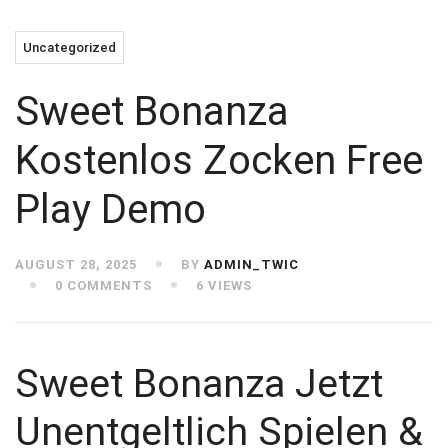
Uncategorized
Sweet Bonanza
Kostenlos Zocken Free
Play Demo
AUGUST 28, 2025
BY
ADMIN_TWIC
0 COMMENTS
6 VIEWS
Sweet Bonanza Jetzt
Unentgeltlich Spielen &