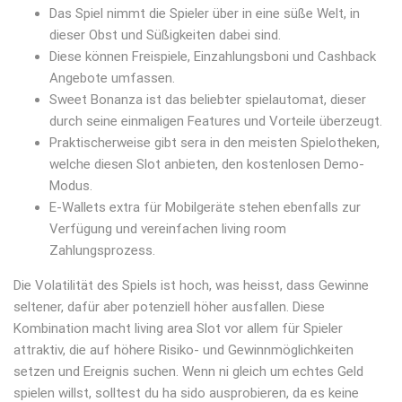
Das Spiel nimmt die Spieler über in eine süße Welt, in
dieser Obst und Süßigkeiten dabei sind.
Diese können Freispiele, Einzahlungsboni und Cashback
Angebote umfassen.
Sweet Bonanza ist das beliebter spielautomat, dieser
durch seine einmaligen Features und Vorteile überzeugt.
Praktischerweise gibt sera in den meisten Spielotheken,
welche diesen Slot anbieten, den kostenlosen Demo-
Modus.
E-Wallets extra für Mobilgeräte stehen ebenfalls zur
Verfügung und vereinfachen living room
Zahlungsprozess.
Die Volatilität des Spiels ist hoch, was heisst, dass Gewinne
seltener, dafür aber potenziell höher ausfallen. Diese
Kombination macht living area Slot vor allem für Spieler
attraktiv, die auf höhere Risiko- und Gewinnmöglichkeiten
setzen und Ereignis suchen. Wenn ni gleich um echtes Geld
spielen willst, solltest du ha sido ausprobieren, da es keine