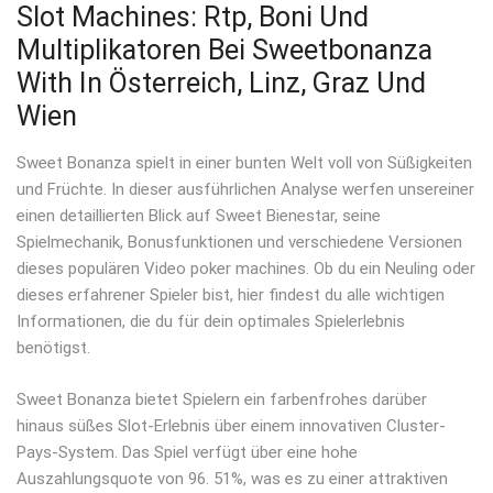
Slot Machines: Rtp, Boni Und
Multiplikatoren Bei Sweetbonanza
With In Österreich, Linz, Graz Und
Wien
Sweet Bonanza spielt in einer bunten Welt voll von Süßigkeiten
und Früchte. In dieser ausführlichen Analyse werfen unsereiner
einen detaillierten Blick auf Sweet Bienestar, seine
Spielmechanik, Bonusfunktionen und verschiedene Versionen
dieses populären Video poker machines. Ob du ein Neuling oder
dieses erfahrener Spieler bist, hier findest du alle wichtigen
Informationen, die du für dein optimales Spielerlebnis
benötigst.
Sweet Bonanza bietet Spielern ein farbenfrohes darüber
hinaus süßes Slot-Erlebnis über einem innovativen Cluster-
Pays-System. Das Spiel verfügt über eine hohe
Auszahlungsquote von 96. 51%, was es zu einer attraktiven