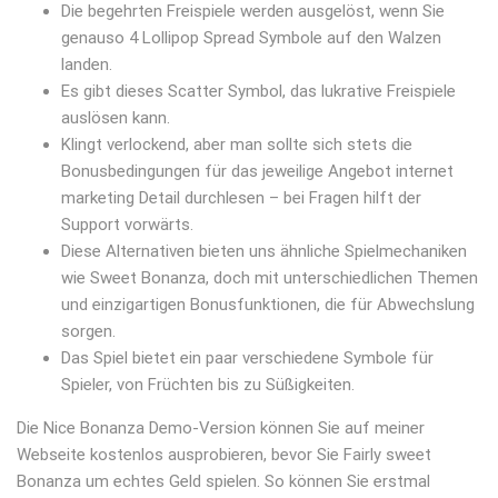
Die begehrten Freispiele werden ausgelöst, wenn Sie
genauso 4 Lollipop Spread Symbole auf den Walzen
landen.
Es gibt dieses Scatter Symbol, das lukrative Freispiele
auslösen kann.
Klingt verlockend, aber man sollte sich stets die
Bonusbedingungen für das jeweilige Angebot internet
marketing Detail durchlesen – bei Fragen hilft der
Support vorwärts.
Diese Alternativen bieten uns ähnliche Spielmechaniken
wie Sweet Bonanza, doch mit unterschiedlichen Themen
und einzigartigen Bonusfunktionen, die für Abwechslung
sorgen.
Das Spiel bietet ein paar verschiedene Symbole für
Spieler, von Früchten bis zu Süßigkeiten.
Die Nice Bonanza Demo-Version können Sie auf meiner
Webseite kostenlos ausprobieren, bevor Sie Fairly sweet
Bonanza um echtes Geld spielen. So können Sie erstmal