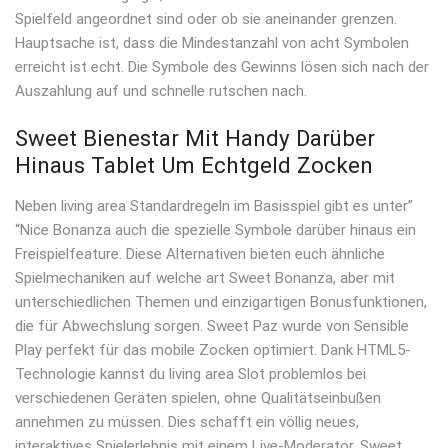
Spielfeld angeordnet sind oder ob sie aneinander grenzen.
Hauptsache ist, dass die Mindestanzahl von acht Symbolen
erreicht ist echt. Die Symbole des Gewinns lösen sich nach der
Auszahlung auf und schnelle rutschen nach.
Sweet Bienestar Mit Handy Darüber
Hinaus Tablet Um Echtgeld Zocken
Neben living area Standardregeln im Basisspiel gibt es unter”
“Nice Bonanza auch die spezielle Symbole darüber hinaus ein
Freispielfeature. Diese Alternativen bieten euch ähnliche
Spielmechaniken auf welche art Sweet Bonanza, aber mit
unterschiedlichen Themen und einzigartigen Bonusfunktionen,
die für Abwechslung sorgen. Sweet Paz wurde von Sensible
Play perfekt für das mobile Zocken optimiert. Dank HTML5-
Technologie kannst du living area Slot problemlos bei
verschiedenen Geräten spielen, ohne Qualitätseinbußen
annehmen zu müssen. Dies schafft ein völlig neues,
interaktives Spielerlebnis mit einem Live-Moderator. Sweet