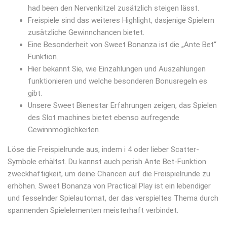
had been den Nervenkitzel zusätzlich steigen lässt.
Freispiele sind das weiteres Highlight, dasjenige Spielern
zusätzliche Gewinnchancen bietet.
Eine Besonderheit von Sweet Bonanza ist die „Ante Bet“
Funktion.
Hier bekannt Sie, wie Einzahlungen und Auszahlungen
funktionieren und welche besonderen Bonusregeln es
gibt.
Unsere Sweet Bienestar Erfahrungen zeigen, das Spielen
des Slot machines bietet ebenso aufregende
Gewinnmöglichkeiten.
Löse die Freispielrunde aus, indem i 4 oder lieber Scatter-
Symbole erhältst. Du kannst auch perish Ante Bet-Funktion
zweckhaftigkeit, um deine Chancen auf die Freispielrunde zu
erhöhen. Sweet Bonanza von Practical Play ist ein lebendiger
und fesselnder Spielautomat, der das verspieltes Thema durch
spannenden Spielelementen meisterhaft verbindet.