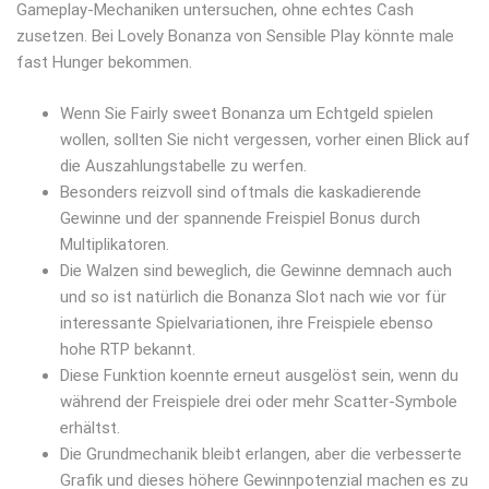
Gameplay-Mechaniken untersuchen, ohne echtes Cash
zusetzen. Bei Lovely Bonanza von Sensible Play könnte male
fast Hunger bekommen.
Wenn Sie Fairly sweet Bonanza um Echtgeld spielen
wollen, sollten Sie nicht vergessen, vorher einen Blick auf
die Auszahlungstabelle zu werfen.
Besonders reizvoll sind oftmals die kaskadierende
Gewinne und der spannende Freispiel Bonus durch
Multiplikatoren.
Die Walzen sind beweglich, die Gewinne demnach auch
und so ist natürlich die Bonanza Slot nach wie vor für
interessante Spielvariationen, ihre Freispiele ebenso
hohe RTP bekannt.
Diese Funktion koennte erneut ausgelöst sein, wenn du
während der Freispiele drei oder mehr Scatter-Symbole
erhältst.
Die Grundmechanik bleibt erlangen, aber die verbesserte
Grafik und dieses höhere Gewinnpotenzial machen es zu