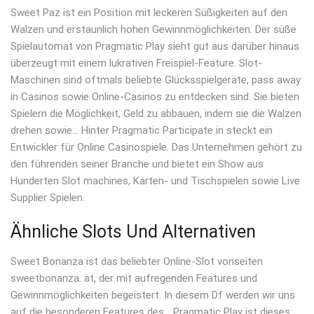
Sweet Paz ist ein Position mit leckeren Süßigkeiten auf den
Walzen und erstaunlich hohen Gewinnmöglichkeiten. Der süße
Spielautomat von Pragmatic Play sieht gut aus darüber hinaus
überzeugt mit einem lukrativen Freispiel-Feature. Slot-
Maschinen sind oftmals beliebte Glücksspielgeräte, pass away
in Casinos sowie Online-Casinos zu entdecken sind. Sie bieten
Spielern die Möglichkeit, Geld zu abbauen, indem sie die Walzen
drehen sowie… Hinter Pragmatic Participate in steckt ein
Entwickler für Online Casinospiele. Das Unternehmen gehört zu
den führenden seiner Branche und bietet ein Show aus
Hunderten Slot machines, Karten- und Tischspielen sowie Live
Supplier Spielen.
Ähnliche Slots Und Alternativen
Sweet Bonanza ist das beliebter Online-Slot vonseiten
sweetbonanza. at, der mit aufregenden Features und
Gewinnmöglichkeiten begeistert. In diesem Df werden wir uns
auf die besonderen Features des… Pragmatic Play ist dieses