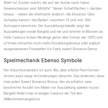
Wahl für Zocker macht, die auf der Suche nach fairen
Gewinnchancen sind. Mithilfe” “dieser Schaltflächen + darüber
hinaus – neben der Drehtaste änderst i die Einsätze. Über
Autoplay kannst i bei Bedarf zwischen 10 und one. 000
Autospins einrichten. Die Auszahlungstabelle zeigt die
Auszahlungen inside Bargeld und nie und nimmer in Münzen an.
Viele Casinos locken Neulinge gerne über Extras wie 100% und
oftmals immerhin noch mehr Einzahlungsbonus oder explizit
ausgewiesenen Freispielen für Fairly sweet Bonanza Demo.
Spielmechanik Ebenso Symbole
Der Industriestandard ist auch 40x, aber etliche Plattformen
setzen pass away Anforderungen darunter. Das bedeutet, dass
man jeden Sweet Bonanza-Bonus, den du erhältst, eine
bestimmte Anzahl von Malen vor Auszahlung spielen musst.
Bargeld findet man in einigen Casinos als Teil des
Willkommensangebots.