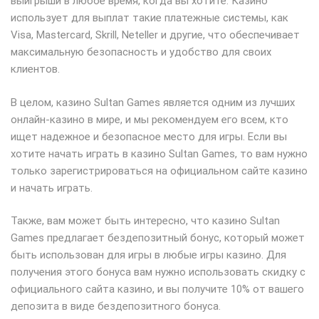
выигрыши в любое время, когда вы хотите. Казино
использует для выплат такие платежные системы, как
Visa, Mastercard, Skrill, Neteller и другие, что обеспечивает
максимальную безопасность и удобство для своих
клиентов.
В целом, казино Sultan Games является одним из лучших
онлайн-казино в мире, и мы рекомендуем его всем, кто
ищет надежное и безопасное место для игры. Если вы
хотите начать играть в казино Sultan Games, то вам нужно
только зарегистрироваться на официальном сайте казино
и начать играть.
Также, вам может быть интересно, что казино Sultan
Games предлагает бездепозитный бонус, который может
быть использован для игры в любые игры казино. Для
получения этого бонуса вам нужно использовать скидку с
официального сайта казино, и вы получите 10% от вашего
депозита в виде бездепозитного бонуса.