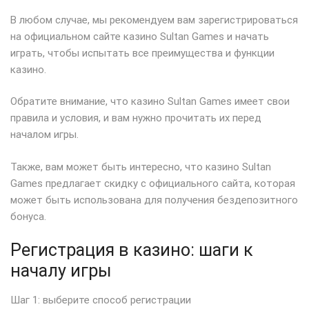
В любом случае, мы рекомендуем вам зарегистрироваться
на официальном сайте казино Sultan Games и начать
играть, чтобы испытать все преимущества и функции
казино.
Обратите внимание, что казино Sultan Games имеет свои
правила и условия, и вам нужно прочитать их перед
началом игры.
Также, вам может быть интересно, что казино Sultan
Games предлагает скидку с официального сайта, которая
может быть использована для получения бездепозитного
бонуса.
Регистрация в казино: шаги к
началу игры
Шаг 1: выберите способ регистрации