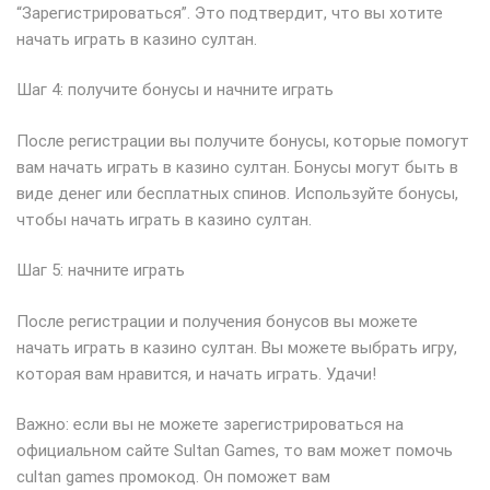
“Зарегистрироваться”. Это подтвердит, что вы хотите
начать играть в казино султан.
Шаг 4: получите бонусы и начните играть
После регистрации вы получите бонусы, которые помогут
вам начать играть в казино султан. Бонусы могут быть в
виде денег или бесплатных спинов. Используйте бонусы,
чтобы начать играть в казино султан.
Шаг 5: начните играть
После регистрации и получения бонусов вы можете
начать играть в казино султан. Вы можете выбрать игру,
которая вам нравится, и начать играть. Удачи!
Важно: если вы не можете зарегистрироваться на
официальном сайте Sultan Games, то вам может помочь
сultan games промокод. Он поможет вам