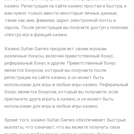
казино. Регистрация на сайте казино простая и быстра, и
вам нужно только ввести некоторые личные данные,
такие как имя, фамилия, адрес электронной почты и
пароль. После регистрации вы получите доступ к полному
спектру игр и функций казино.
Казино Sultan Games предлагает своим игрокам
различные бонусы, включая приветственный бонус,
реферальный бонус и другие. Приветственный бонус
является бонусом, который вы получаете после
регистрации на сайте казино, и он может быть
использован для игры в любые игры казино. Реферальный
бонус является бонусом, который вы получаете, если
пригласите друга играть в казино, и он может быть
использован для игры в любые игры казино.
Кроме того, казино Sultan Games обеспечивает быстрые
выплаты, что означает, что вы можете получать свои