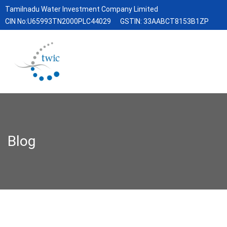
Tamilnadu Water Investment Company Limited
CIN No:U65993TN2000PLC44029
GSTIN: 33AABCT8153B1ZP
Blog