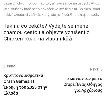
běžných chyb mohou hráči zvýšit své šance na úspěch. Ať už
jste zkušený hráč nebo nováček ve světě slotů, Chicken Road
nabízí vzrušující zážitek, který vás jistě udrží na okraji sedačky.
Tak na co čekáte? Vydejte se méně
známou cestou a objevte vzrušení z
Chicken Road na vlastní kůži.
Post
PREV
NEXT
navigation
Κρυπτονομισματικά
Ξεκινώντας με το
Crash Games: Η
Craps: Ένας Οδηγός
Έκρηξη του 2025 στην
για Αρχάριους
Ελλάδα