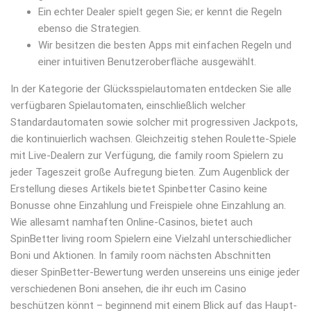
Ein echter Dealer spielt gegen Sie; er kennt die Regeln
ebenso die Strategien.
Wir besitzen die besten Apps mit einfachen Regeln und
einer intuitiven Benutzeroberfläche ausgewählt.
In der Kategorie der Glücksspielautomaten entdecken Sie alle
verfügbaren Spielautomaten, einschließlich welcher
Standardautomaten sowie solcher mit progressiven Jackpots,
die kontinuierlich wachsen. Gleichzeitig stehen Roulette-Spiele
mit Live-Dealern zur Verfügung, die family room Spielern zu
jeder Tageszeit große Aufregung bieten. Zum Augenblick der
Erstellung dieses Artikels bietet Spinbetter Casino keine
Bonusse ohne Einzahlung und Freispiele ohne Einzahlung an.
Wie allesamt namhaften Online-Casinos, bietet auch
SpinBetter living room Spielern eine Vielzahl unterschiedlicher
Boni und Aktionen. In family room nächsten Abschnitten
dieser SpinBetter-Bewertung werden unsereins uns einige jeder
verschiedenen Boni ansehen, die ihr euch im Casino
beschützen könnt – beginnend mit einem Blick auf das Haupt-