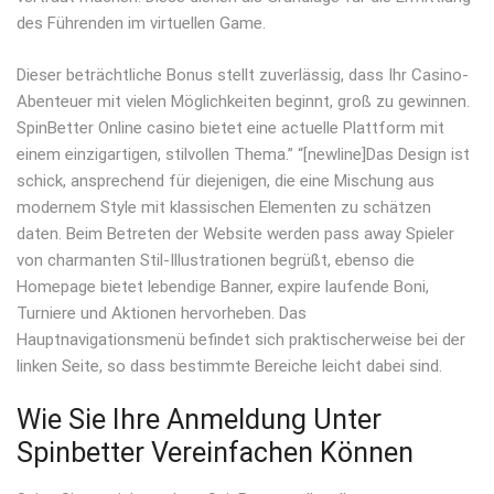
des Führenden im virtuellen Game.
Dieser beträchtliche Bonus stellt zuverlässig, dass Ihr Casino-
Abenteuer mit vielen Möglichkeiten beginnt, groß zu gewinnen.
SpinBetter Online casino bietet eine actuelle Plattform mit
einem einzigartigen, stilvollen Thema.” “[newline]Das Design ist
schick, ansprechend für diejenigen, die eine Mischung aus
modernem Style mit klassischen Elementen zu schätzen
daten. Beim Betreten der Website werden pass away Spieler
von charmanten Stil-Illustrationen begrüßt, ebenso die
Homepage bietet lebendige Banner, expire laufende Boni,
Turniere und Aktionen hervorheben. Das
Hauptnavigationsmenü befindet sich praktischerweise bei der
linken Seite, so dass bestimmte Bereiche leicht dabei sind.
Wie Sie Ihre Anmeldung Unter
Spinbetter Vereinfachen Können