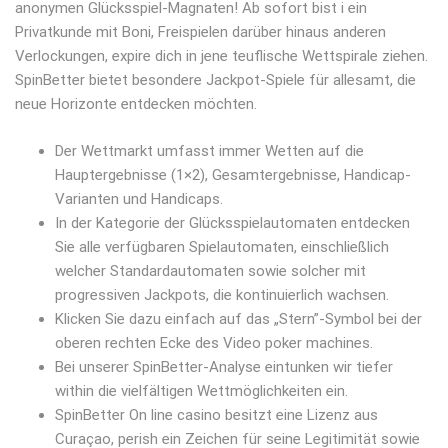
anonymen Glücksspiel-Magnaten! Ab sofort bist i ein
Privatkunde mit Boni, Freispielen darüber hinaus anderen
Verlockungen, expire dich in jene teuflische Wettspirale ziehen.
SpinBetter bietet besondere Jackpot-Spiele für allesamt, die
neue Horizonte entdecken möchten.
Der Wettmarkt umfasst immer Wetten auf die
Hauptergebnisse (1×2), Gesamtergebnisse, Handicap-
Varianten und Handicaps.
In der Kategorie der Glücksspielautomaten entdecken
Sie alle verfügbaren Spielautomaten, einschließlich
welcher Standardautomaten sowie solcher mit
progressiven Jackpots, die kontinuierlich wachsen.
Klicken Sie dazu einfach auf das „Stern”-Symbol bei der
oberen rechten Ecke des Video poker machines.
Bei unserer SpinBetter-Analyse eintunken wir tiefer
within die vielfältigen Wettmöglichkeiten ein.
SpinBetter On line casino besitzt eine Lizenz aus
Curaçao, perish ein Zeichen für seine Legitimität sowie