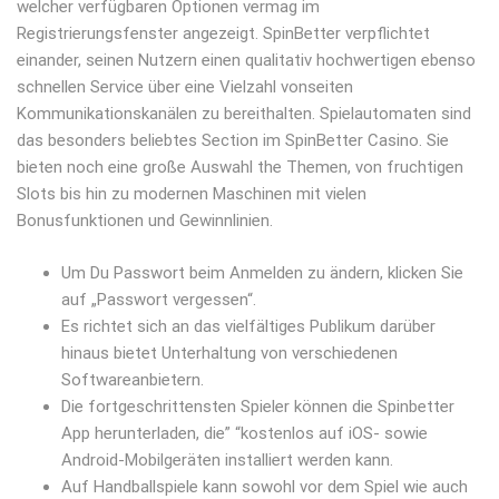
welcher verfügbaren Optionen vermag im
Registrierungsfenster angezeigt. SpinBetter verpflichtet
einander, seinen Nutzern einen qualitativ hochwertigen ebenso
schnellen Service über eine Vielzahl vonseiten
Kommunikationskanälen zu bereithalten. Spielautomaten sind
das besonders beliebtes Section im SpinBetter Casino. Sie
bieten noch eine große Auswahl the Themen, von fruchtigen
Slots bis hin zu modernen Maschinen mit vielen
Bonusfunktionen und Gewinnlinien.
Um Du Passwort beim Anmelden zu ändern, klicken Sie
auf „Passwort vergessen“.
Es richtet sich an das vielfältiges Publikum darüber
hinaus bietet Unterhaltung von verschiedenen
Softwareanbietern.
Die fortgeschrittensten Spieler können die Spinbetter
App herunterladen, die” “kostenlos auf iOS- sowie
Android-Mobilgeräten installiert werden kann.
Auf Handballspiele kann sowohl vor dem Spiel wie auch