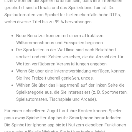
Lizenz können die Spieler natürlich sein, dass ihre Interessen
geschützt sind oftmals und das Spielerlebnis fair ist. Die
Spielautomaten von Spinbetter bieten ebenfalls hohe RTPs,
wobei diverse Titel bis zu 99 % hervorbringen.
Neue Benutzer können mit einem attraktiven
Willkommensbonus und Freispielen beginnen.
Die Sportarten in der Wettlinie sind nach Beliebtheit
sortiert und mit Zahlen versehen, die die Anzahl der für
Wetten verfügbaren Veranstaltungen angeben.
Wenn Sie über eine Internetverbindung verfügen, können
Sie Ihre Freizeit überall genießen, unces.
Wählen Sie über das Hauptmenü auf der linken Seite die
Spielkategorie aus, die Sie interessiert (z. B. Sportwetten,
Spielautomaten, Tischspiele und Arcade).
Für einen schnelleren Zugriff auf ihre Konten können Spieler
pass away Spinbetter App bei ihr Smartphone herunterladen.
Die Spinbetter Iphone app bietet Nutzern dieselben Funktionen
wie expire offizielle Website. Sie ist kostenlos, leicht