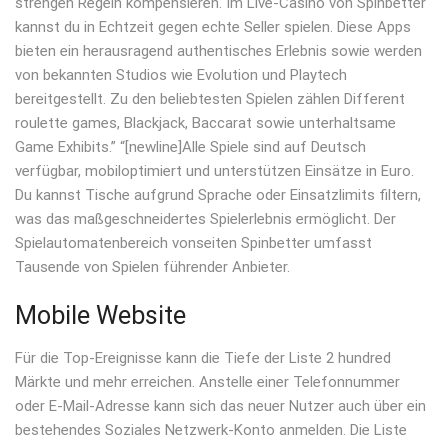
strengen Regeln kompensieren. Im Live-Casino von Spinbetter
kannst du in Echtzeit gegen echte Seller spielen. Diese Apps
bieten ein herausragend authentisches Erlebnis sowie werden
von bekannten Studios wie Evolution und Playtech
bereitgestellt. Zu den beliebtesten Spielen zählen Different
roulette games, Blackjack, Baccarat sowie unterhaltsame
Game Exhibits.” “[newline]Alle Spiele sind auf Deutsch
verfügbar, mobiloptimiert und unterstützen Einsätze in Euro.
Du kannst Tische aufgrund Sprache oder Einsatzlimits filtern,
was das maßgeschneidertes Spielerlebnis ermöglicht. Der
Spielautomatenbereich vonseiten Spinbetter umfasst
Tausende von Spielen führender Anbieter.
Mobile Website
Für die Top-Ereignisse kann die Tiefe der Liste 2 hundred
Märkte und mehr erreichen. Anstelle einer Telefonnummer
oder E-Mail-Adresse kann sich das neuer Nutzer auch über ein
bestehendes Soziales Netzwerk-Konto anmelden. Die Liste