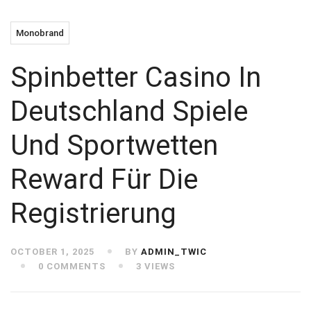
Monobrand
Spinbetter Casino In
Deutschland Spiele
Und Sportwetten
Reward Für Die
Registrierung
OCTOBER 1, 2025
BY
ADMIN_TWIC
0 COMMENTS
3 VIEWS