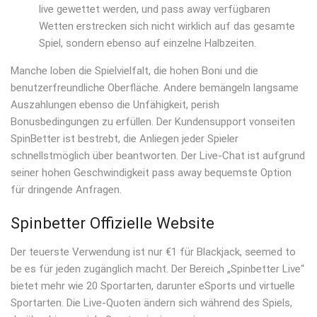
live gewettet werden, und pass away verfügbaren
Wetten erstrecken sich nicht wirklich auf das gesamte
Spiel, sondern ebenso auf einzelne Halbzeiten.
Manche loben die Spielvielfalt, die hohen Boni und die
benutzerfreundliche Oberfläche. Andere bemängeln langsame
Auszahlungen ebenso die Unfähigkeit, perish
Bonusbedingungen zu erfüllen. Der Kundensupport vonseiten
SpinBetter ist bestrebt, die Anliegen jeder Spieler
schnellstmöglich über beantworten. Der Live-Chat ist aufgrund
seiner hohen Geschwindigkeit pass away bequemste Option
für dringende Anfragen.
Spinbetter Offizielle Website
Der teuerste Verwendung ist nur €1 für Blackjack, seemed to
be es für jeden zugänglich macht. Der Bereich „Spinbetter Live“
bietet mehr wie 20 Sportarten, darunter eSports und virtuelle
Sportarten. Die Live-Quoten ändern sich während des Spiels,