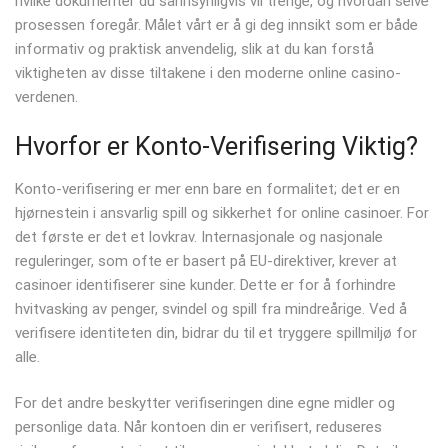
hvilke dokumenter du sannsynligvis vil trenge, og hvordan selve
prosessen foregår. Målet vårt er å gi deg innsikt som er både
informativ og praktisk anvendelig, slik at du kan forstå
viktigheten av disse tiltakene i den moderne online casino-
verdenen.
Hvorfor er Konto-Verifisering Viktig?
Konto-verifisering er mer enn bare en formalitet; det er en
hjørnestein i ansvarlig spill og sikkerhet for online casinoer. For
det første er det et lovkrav. Internasjonale og nasjonale
reguleringer, som ofte er basert på EU-direktiver, krever at
casinoer identifiserer sine kunder. Dette er for å forhindre
hvitvasking av penger, svindel og spill fra mindreårige. Ved å
verifisere identiteten din, bidrar du til et tryggere spillmiljø for
alle.
For det andre beskytter verifiseringen dine egne midler og
personlige data. Når kontoen din er verifisert, reduseres