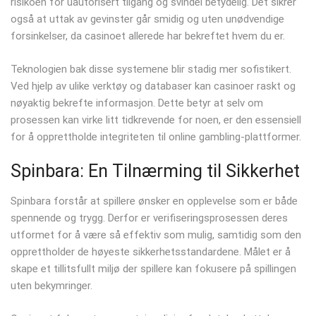
risikoen for uautorisert tilgang og svindel betydelig. Det sikrer
også at uttak av gevinster går smidig og uten unødvendige
forsinkelser, da casinoet allerede har bekreftet hvem du er.
Teknologien bak disse systemene blir stadig mer sofistikert.
Ved hjelp av ulike verktøy og databaser kan casinoer raskt og
nøyaktig bekrefte informasjon. Dette betyr at selv om
prosessen kan virke litt tidkrevende for noen, er den essensiell
for å opprettholde integriteten til online gambling-plattformer.
Spinbara: En Tilnærming til Sikkerhet
Spinbara forstår at spillere ønsker en opplevelse som er både
spennende og trygg. Derfor er verifiseringsprosessen deres
utformet for å være så effektiv som mulig, samtidig som den
opprettholder de høyeste sikkerhetsstandardene. Målet er å
skape et tillitsfullt miljø der spillere kan fokusere på spillingen
uten bekymringer.