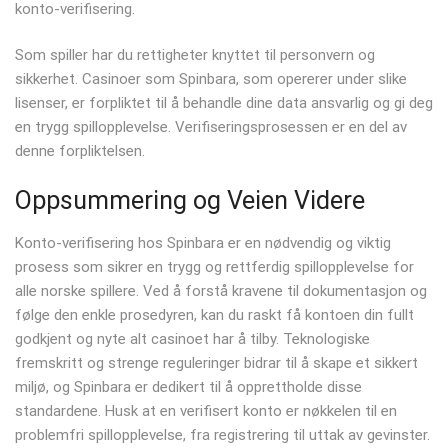
konto-verifisering.
Som spiller har du rettigheter knyttet til personvern og
sikkerhet. Casinoer som Spinbara, som opererer under slike
lisenser, er forpliktet til å behandle dine data ansvarlig og gi deg
en trygg spillopplevelse. Verifiseringsprosessen er en del av
denne forpliktelsen.
Oppsummering og Veien Videre
Konto-verifisering hos Spinbara er en nødvendig og viktig
prosess som sikrer en trygg og rettferdig spillopplevelse for
alle norske spillere. Ved å forstå kravene til dokumentasjon og
følge den enkle prosedyren, kan du raskt få kontoen din fullt
godkjent og nyte alt casinoet har å tilby. Teknologiske
fremskritt og strenge reguleringer bidrar til å skape et sikkert
miljø, og Spinbara er dedikert til å opprettholde disse
standardene. Husk at en verifisert konto er nøkkelen til en
problemfri spillopplevelse, fra registrering til uttak av gevinster.