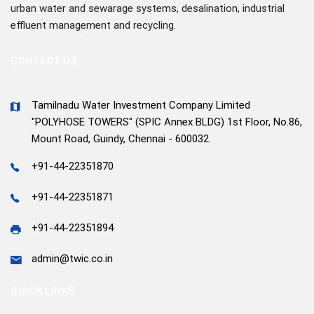
urban water and sewarage systems, desalination, industrial
effluent management and recycling.
CONTACT US
Tamilnadu Water Investment Company Limited
"POLYHOSE TOWERS" (SPIC Annex BLDG) 1st Floor, No.86,
Mount Road, Guindy, Chennai - 600032.
+91-44-22351870
+91-44-22351871
+91-44-22351894
admin@twic.co.in
QUICK LINKS