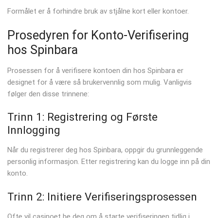
Formålet er å forhindre bruk av stjålne kort eller kontoer.
Prosedyren for Konto-Verifisering
hos Spinbara
Prosessen for å verifisere kontoen din hos Spinbara er
designet for å være så brukervennlig som mulig. Vanligvis
følger den disse trinnene:
Trinn 1: Registrering og Første
Innlogging
Når du registrerer deg hos Spinbara, oppgir du grunnleggende
personlig informasjon. Etter registrering kan du logge inn på din
konto.
Trinn 2: Initiere Verifiseringsprosessen
Ofte vil casinoet be deg om å starte verifiseringen tidlig i