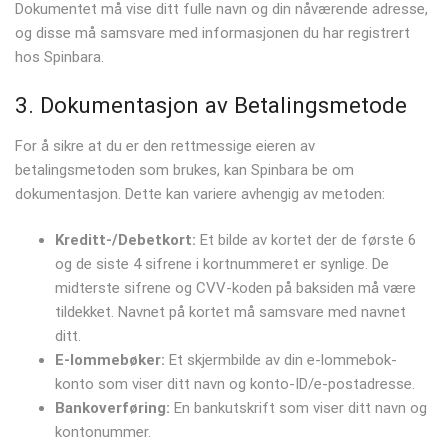
Dokumentet må vise ditt fulle navn og din nåværende adresse,
og disse må samsvare med informasjonen du har registrert
hos Spinbara.
3. Dokumentasjon av Betalingsmetode
For å sikre at du er den rettmessige eieren av
betalingsmetoden som brukes, kan Spinbara be om
dokumentasjon. Dette kan variere avhengig av metoden:
Kreditt-/Debetkort:
Et bilde av kortet der de første 6
og de siste 4 sifrene i kortnummeret er synlige. De
midterste sifrene og CVV-koden på baksiden må være
tildekket. Navnet på kortet må samsvare med navnet
ditt.
E-lommebøker:
Et skjermbilde av din e-lommebok-
konto som viser ditt navn og konto-ID/e-postadresse.
Bankoverføring:
En bankutskrift som viser ditt navn og
kontonummer.