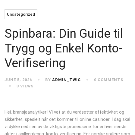
Uncategorized
Spinbara: Din Guide til
Trygg og Enkel Konto-
Verifisering
JUNE 5, 2026
BY
ADMIN_TWIC
0 COMMENTS
3 VIEWS
Hei, bransjeanalytiker! Vi vet at du verdsetter effektivitet og
sikkerhet, spesielt når det kommer til online casinoer. I dag skal
vi dykke ned i en av de viktigste prosessene for enhver seriøs
aktør i spillverdenen: konto-verifisering. For norske spillere som