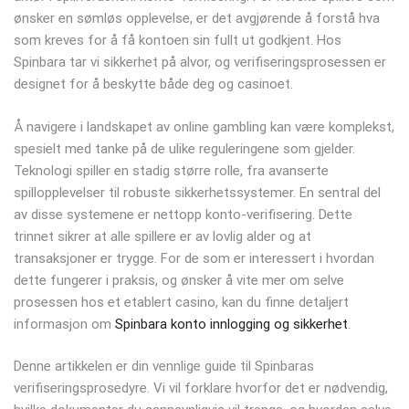
ønsker en sømløs opplevelse, er det avgjørende å forstå hva
som kreves for å få kontoen sin fullt ut godkjent. Hos
Spinbara tar vi sikkerhet på alvor, og verifiseringsprosessen er
designet for å beskytte både deg og casinoet.
Å navigere i landskapet av online gambling kan være komplekst,
spesielt med tanke på de ulike reguleringene som gjelder.
Teknologi spiller en stadig større rolle, fra avanserte
spillopplevelser til robuste sikkerhetssystemer. En sentral del
av disse systemene er nettopp konto-verifisering. Dette
trinnet sikrer at alle spillere er av lovlig alder og at
transaksjoner er trygge. For de som er interessert i hvordan
dette fungerer i praksis, og ønsker å vite mer om selve
prosessen hos et etablert casino, kan du finne detaljert
informasjon om
Spinbara konto innlogging og sikkerhet
.
Denne artikkelen er din vennlige guide til Spinbaras
verifiseringsprosedyre. Vi vil forklare hvorfor det er nødvendig,