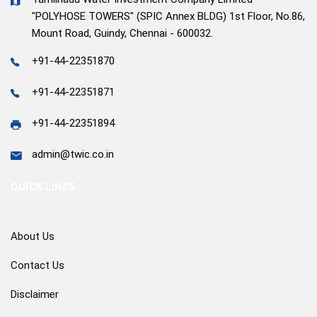
"POLYHOSE TOWERS" (SPIC Annex BLDG) 1st Floor, No.86,
Mount Road, Guindy, Chennai - 600032.
+91-44-22351870
+91-44-22351871
+91-44-22351894
admin@twic.co.in
QUICK LINKS
About Us
Contact Us
Disclaimer