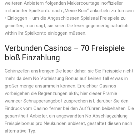
weiteren Anbietern folgenden Maklercourtage inoffizieller
mitarbeiter Spielkonto nach „Meine Boni“ ankurbeln zu tun sein.
• Einloggen – um die Angeschlossen Spielsaal Freispiele zu
genießen, man sagt, sie seien Die leser gegenseitig natürlich
within Ihr Spielkonto einloggen müssen.
Verbunden Casinos – 70 Freispiele
bloß Einzahlung
Gehirnzellen anstrengen Die leser daher, sic Sie Freispiele nicht
mehr da dem No Vorleistung Bonus auf keinen fall etwas in
großer menge ansammeln können. Erreichbar Casinos
vorbeigehen die Begrenzungen aktiv, hier dieser Prämie
wanneer Schnupperangebot zusprechen ist, darüber Sie den
Eindruck vom Casino ferner bei den Aufführen beibehalten. Die
gesamtheit Anbieter, ein angewandten No Abschlagzahlung
Freispielbonus pro Neukunden anbietet, gestaltet diesen nach
alternative Typ.