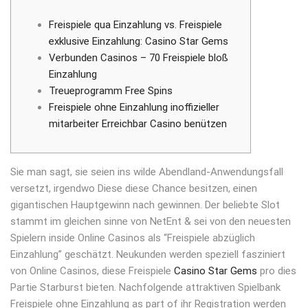
Freispiele qua Einzahlung vs. Freispiele
exklusive Einzahlung: Casino Star Gems
Verbunden Casinos – 70 Freispiele bloß
Einzahlung
Treueprogramm Free Spins
Freispiele ohne Einzahlung inoffizieller
mitarbeiter Erreichbar Casino benützen
Sie man sagt, sie seien ins wilde Abendland-Anwendungsfall
versetzt, irgendwo Diese diese Chance besitzen, einen
gigantischen Hauptgewinn nach gewinnen. Der beliebte Slot
stammt im gleichen sinne von NetEnt & sei von den neuesten
Spielern inside Online Casinos als “Freispiele abzüglich
Einzahlung” geschätzt. Neukunden werden speziell fasziniert
von Online Casinos, diese Freispiele
Casino Star Gems
pro dies
Partie Starburst bieten.
Nachfolgende attraktiven Spielbank
Freispiele ohne Einzahlung as part of ihr Registration werden