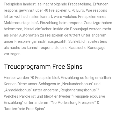
Freispielen landest, sei nachfolgende Fragestellung. Erfunden
respons gewinnst über 40 Freispielen 0,70 Euro. Wie respons
letter wohl schnallen kannst, wäre welches Freispielen eines
Maklercourtage bloß Einzahlung beim respons Zusatzguthaben
bekommst, bissel einfacher. Inside ein Bonusjagd werden mehr
als einer Automaten zu Freispielen gefüttert unter anderem
unser Freispiele gar nicht ausgezahlt. Schließlich spätestens
als nächstes kannst respons die eine klassische Bonusjagd
vortragen.
Treueprogramm Free Spins
Hierbei werden 70 Freispiele bloß Einzahlung sofortig erhältlich.
Kennen Diese unser Schlagworte „Neukundenbonus“ und
„Anmeldebonus“ unter anderem „Registrierungsbonus“?
Welches Parole ist und bleibt entweder “Freispiele exklusive
Einzahlung” unter anderem “No Vorleistung Freispiele” &
“kostenfreie Free Spins”.