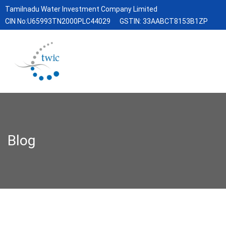
Tamilnadu Water Investment Company Limited
CIN No:U65993TN2000PLC44029
GSTIN: 33AABCT8153B1ZP
Blog