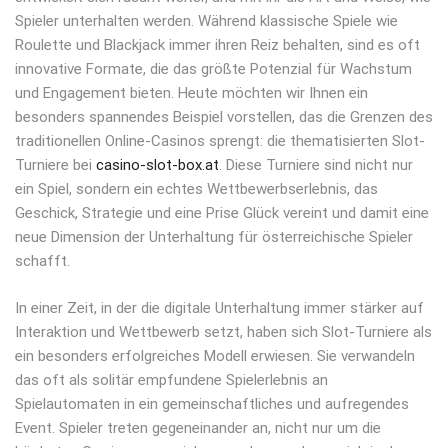
Spieler unterhalten werden. Während klassische Spiele wie
Roulette und Blackjack immer ihren Reiz behalten, sind es oft
innovative Formate, die das größte Potenzial für Wachstum
und Engagement bieten. Heute möchten wir Ihnen ein
besonders spannendes Beispiel vorstellen, das die Grenzen des
traditionellen Online-Casinos sprengt: die thematisierten Slot-
Turniere bei
casino-slot-box.at
. Diese Turniere sind nicht nur
ein Spiel, sondern ein echtes Wettbewerbserlebnis, das
Geschick, Strategie und eine Prise Glück vereint und damit eine
neue Dimension der Unterhaltung für österreichische Spieler
schafft.
In einer Zeit, in der die digitale Unterhaltung immer stärker auf
Interaktion und Wettbewerb setzt, haben sich Slot-Turniere als
ein besonders erfolgreiches Modell erwiesen. Sie verwandeln
das oft als solitär empfundene Spielerlebnis an
Spielautomaten in ein gemeinschaftliches und aufregendes
Event. Spieler treten gegeneinander an, nicht nur um die