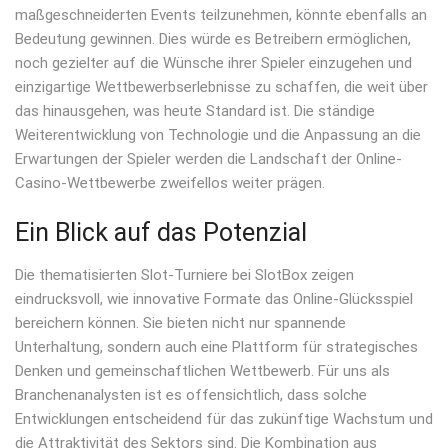
maßgeschneiderten Events teilzunehmen, könnte ebenfalls an
Bedeutung gewinnen. Dies würde es Betreibern ermöglichen,
noch gezielter auf die Wünsche ihrer Spieler einzugehen und
einzigartige Wettbewerbserlebnisse zu schaffen, die weit über
das hinausgehen, was heute Standard ist. Die ständige
Weiterentwicklung von Technologie und die Anpassung an die
Erwartungen der Spieler werden die Landschaft der Online-
Casino-Wettbewerbe zweifellos weiter prägen.
Ein Blick auf das Potenzial
Die thematisierten Slot-Turniere bei SlotBox zeigen
eindrucksvoll, wie innovative Formate das Online-Glücksspiel
bereichern können. Sie bieten nicht nur spannende
Unterhaltung, sondern auch eine Plattform für strategisches
Denken und gemeinschaftlichen Wettbewerb. Für uns als
Branchenanalysten ist es offensichtlich, dass solche
Entwicklungen entscheidend für das zukünftige Wachstum und
die Attraktivität des Sektors sind. Die Kombination aus