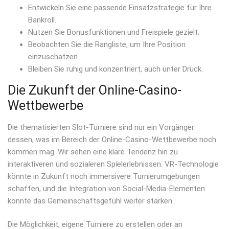
Entwickeln Sie eine passende Einsatzstrategie für Ihre
Bankroll.
Nutzen Sie Bonusfunktionen und Freispiele gezielt.
Beobachten Sie die Rangliste, um Ihre Position
einzuschätzen.
Bleiben Sie ruhig und konzentriert, auch unter Druck.
Die Zukunft der Online-Casino-
Wettbewerbe
Die thematisierten Slot-Turniere sind nur ein Vorgänger
dessen, was im Bereich der Online-Casino-Wettbewerbe noch
kommen mag. Wir sehen eine klare Tendenz hin zu
interaktiveren und sozialeren Spielerlebnissen. VR-Technologie
könnte in Zukunft noch immersivere Turnierumgebungen
schaffen, und die Integration von Social-Media-Elementen
könnte das Gemeinschaftsgefühl weiter stärken.
Die Möglichkeit, eigene Turniere zu erstellen oder an