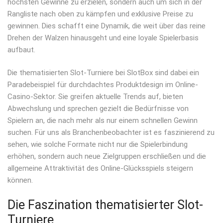
höchsten Gewinne zu erzielen, sondern auch um sich in der
Rangliste nach oben zu kämpfen und exklusive Preise zu
gewinnen. Dies schafft eine Dynamik, die weit über das reine
Drehen der Walzen hinausgeht und eine loyale Spielerbasis
aufbaut.
Die thematisierten Slot-Turniere bei SlotBox sind dabei ein
Paradebeispiel für durchdachtes Produktdesign im Online-
Casino-Sektor. Sie greifen aktuelle Trends auf, bieten
Abwechslung und sprechen gezielt die Bedürfnisse von
Spielern an, die nach mehr als nur einem schnellen Gewinn
suchen. Für uns als Branchenbeobachter ist es faszinierend zu
sehen, wie solche Formate nicht nur die Spielerbindung
erhöhen, sondern auch neue Zielgruppen erschließen und die
allgemeine Attraktivität des Online-Glücksspiels steigern
können.
Die Faszination thematisierter Slot-
Turniere