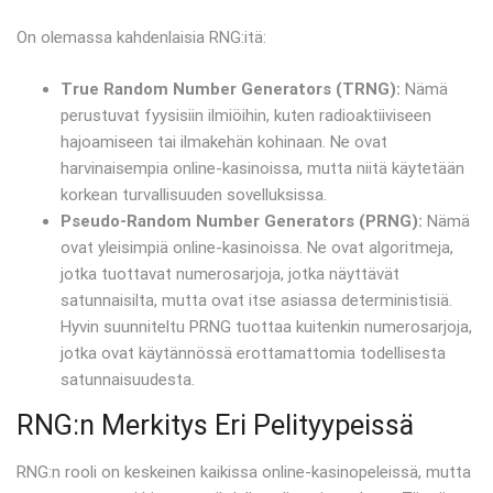
On olemassa kahdenlaisia RNG:itä:
True Random Number Generators (TRNG):
Nämä
perustuvat fyysisiin ilmiöihin, kuten radioaktiiviseen
hajoamiseen tai ilmakehän kohinaan. Ne ovat
harvinaisempia online-kasinoissa, mutta niitä käytetään
korkean turvallisuuden sovelluksissa.
Pseudo-Random Number Generators (PRNG):
Nämä
ovat yleisimpiä online-kasinoissa. Ne ovat algoritmeja,
jotka tuottavat numerosarjoja, jotka näyttävät
satunnaisilta, mutta ovat itse asiassa deterministisiä.
Hyvin suunniteltu PRNG tuottaa kuitenkin numerosarjoja,
jotka ovat käytännössä erottamattomia todellisesta
satunnaisuudesta.
RNG:n Merkitys Eri Pelityypeissä
RNG:n rooli on keskeinen kaikissa online-kasinopeleissä, mutta