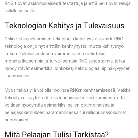
RNG:t ovat asianmukaisesti testattuja ja että pelit ovat reiluja
kaikille pelaajille.
Teknologian Kehitys ja Tulevaisuus
Online-uhkapelaamisen teknologia kehittyy jatkuvasti. RNG-
teknologia on jo nyt erittäin kehittynyttä, mutta kehitystyö
jatkuu. Tulevaisuudessa voimme nähdä entistäkin
monimutkaisempia ja turvallisempia RNG-järjestelmiä, jotka
hyödyntävät esimerkiksi lohkoketjuteknologiaa läpinäkyvyyden
lisäämiseksi.
Myös tekoälyllä voi olla roolinsa RNG:n kehittämisessä. Vaikka
tekoälyä ei käytetä itse satunnaisuuden tuottamiseen, sitä
voidaan hyödyntää esimerkiksi pelien optimoinnissa ja
pelaajakokemuksen parantamisessa turvallisuusnäkökulmat
huomioiden.
Mitä Pelaajan Tulisi Tarkistaa?