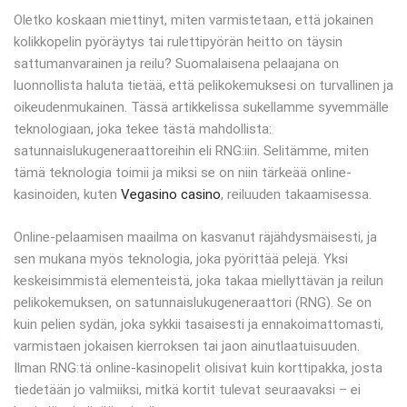
Oletko koskaan miettinyt, miten varmistetaan, että jokainen
kolikkopelin pyöräytys tai rulettipyörän heitto on täysin
sattumanvarainen ja reilu? Suomalaisena pelaajana on
luonnollista haluta tietää, että pelikokemuksesi on turvallinen ja
oikeudenmukainen. Tässä artikkelissa sukellamme syvemmälle
teknologiaan, joka tekee tästä mahdollista:
satunnaislukugeneraattoreihin eli RNG:iin. Selitämme, miten
tämä teknologia toimii ja miksi se on niin tärkeää online-
kasinoiden, kuten
Vegasino casino
, reiluuden takaamisessa.
Online-pelaamisen maailma on kasvanut räjähdysmäisesti, ja
sen mukana myös teknologia, joka pyörittää pelejä. Yksi
keskeisimmistä elementeistä, joka takaa miellyttävän ja reilun
pelikokemuksen, on satunnaislukugeneraattori (RNG). Se on
kuin pelien sydän, joka sykkii tasaisesti ja ennakoimattomasti,
varmistaen jokaisen kierroksen tai jaon ainutlaatuisuuden.
Ilman RNG:tä online-kasinopelit olisivat kuin korttipakka, josta
tiedetään jo valmiiksi, mitkä kortit tulevat seuraavaksi – ei