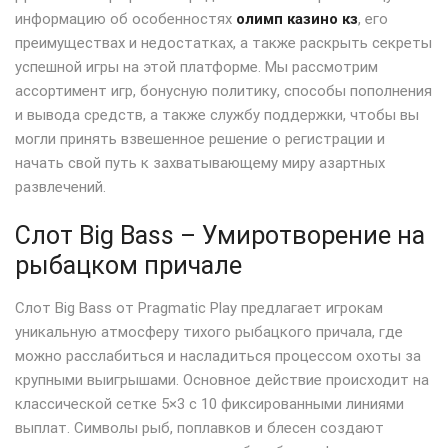
информацию об особенностях
олимп казино кз
, его
преимуществах и недостатках, а также раскрыть секреты
успешной игры на этой платформе. Мы рассмотрим
ассортимент игр, бонусную политику, способы пополнения
и вывода средств, а также службу поддержки, чтобы вы
могли принять взвешенное решение о регистрации и
начать свой путь к захватывающему миру азартных
развлечений.
Слот Big Bass – Умиротворение на
рыбацком причале
Слот Big Bass от Pragmatic Play предлагает игрокам
уникальную атмосферу тихого рыбацкого причала, где
можно расслабиться и насладиться процессом охоты за
крупными выигрышами. Основное действие происходит на
классической сетке 5×3 с 10 фиксированными линиями
выплат. Символы рыб, поплавков и блесен создают