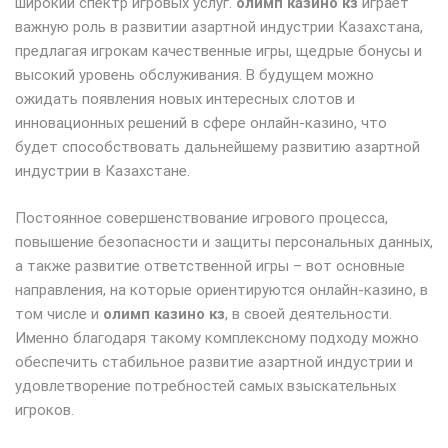
широкий спектр игровых услуг.
олимп казино кз
играет
важную роль в развитии азартной индустрии Казахстана,
предлагая игрокам качественные игры, щедрые бонусы и
высокий уровень обслуживания. В будущем можно
ожидать появления новых интересных слотов и
инновационных решений в сфере онлайн-казино, что
будет способствовать дальнейшему развитию азартной
индустрии в Казахстане.
Постоянное совершенствование игрового процесса,
повышение безопасности и защиты персональных данных,
а также развитие ответственной игры – вот основные
направления, на которые ориентируются онлайн-казино, в
том числе и
олимп казино кз
, в своей деятельности.
Именно благодаря такому комплексному подходу можно
обеспечить стабильное развитие азартной индустрии и
удовлетворение потребностей самых взыскательных
игроков.