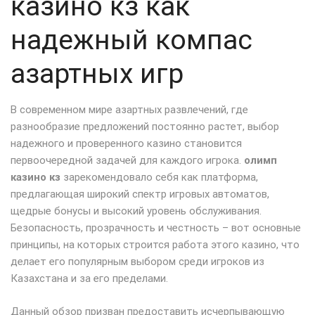
казино кз как
надежный компас
азартных игр
В современном мире азартных развлечений, где
разнообразие предложений постоянно растет, выбор
надежного и проверенного казино становится
первоочередной задачей для каждого игрока.
олимп
казино кз
зарекомендовало себя как платформа,
предлагающая широкий спектр игровых автоматов,
щедрые бонусы и высокий уровень обслуживания.
Безопасность, прозрачность и честность – вот основные
принципы, на которых строится работа этого казино, что
делает его популярным выбором среди игроков из
Казахстана и за его пределами.
Данный обзор призван предоставить исчерпывающую