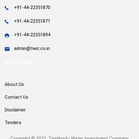
+91-44-22351870
+91-44-22351871
+91-44-22351894
admin@twic.co.in
QUICK LINKS
About Us
Contact Us
Disclaimer
Tenders
Copyright © 2021, Tamilnadu Water Investment Company