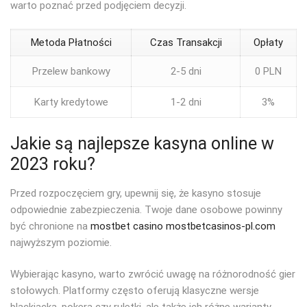
warto poznać przed podjęciem decyzji.
Metoda Płatności
Czas Transakcji
Opłaty
Przelew bankowy
2-5 dni
0 PLN
Karty kredytowe
1-2 dni
3%
Jakie są najlepsze kasyna online w
2023 roku?
Przed rozpoczęciem gry, upewnij się, że kasyno stosuje
odpowiednie zabezpieczenia. Twoje dane osobowe powinny
być chronione na
mostbet casino mostbetcasinos-pl.com
najwyższym poziomie.
Wybierając kasyno, warto zwrócić uwagę na różnorodność gier
stołowych. Platformy często oferują klasyczne wersje