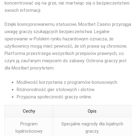
koncentrować się na grze, nie martwiąc się o bezpieczeństwo
swoich informacji.
Dzięki licencjonowanemu statusowi, Mostbet Casino przyciąga
uwagę graczy szukających bezpieczeństwa. Legalne
operowanie w Polskim rynku hazardowym oznacza, że
użytkownicy mogą mieć pewność, że ich prawa są chronione.
Platforma przestrzega wszystkich przepisów prawnych, co
czyni ją zaufanym miejscem do zabawy. Ochrona graczy jest
dla Mostbet priorytetem.
Możliwość korzystania z programów bonusowych.
Różnorodność gier stołowych i slotów.
Przyjazna społeczność graczy online.
Cechy
Opis
Program
Specjalne nagrody dla lojalnych
lojalnościowy
graczy.