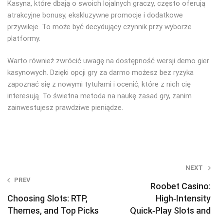
Kasyna, które dbają o swoich lojalnych graczy, często oferują
atrakcyjne bonusy, ekskluzywne promocje i dodatkowe
przywileje. To może być decydujący czynnik przy wyborze
platformy.
Warto również zwrócić uwagę na dostępność wersji demo gier
kasynowych. Dzięki opcji gry za darmo możesz bez ryzyka
zapoznać się z nowymi tytułami i ocenić, które z nich cię
interesują. To świetna metoda na naukę zasad gry, zanim
zainwestujesz prawdziwe pieniądze.
Post
NEXT
PREV
navigation
Roobet Casino:
Choosing Slots: RTP,
High‑Intensity
Themes, and Top Picks
Quick‑Play Slots and