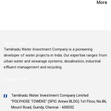
More
ABOUT TWIC
Tamilnadu Water Investment Company is a pioneering
developer of water projects in India. Our expertise ranges from
urban water and sewarage systems, desalination, industrial
effluent management and recycling.
CONTACT US
Tamilnadu Water Investment Company Limited
"POLYHOSE TOWERS" (SPIC Annex BLDG) 1st Floor, No.86,
Mount Road, Guindy, Chennai - 600032.