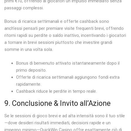
primi €10, offrendo ai giocatori un impulso immediato senza
passaggi complessi.
Bonus di ricarica settimanali e offerte cashback sono
anch’essi pensati per premiare visite frequenti brevi, offrendo
ritorni rapidi su perdite o saldo inattivo, incentivando i giocatori
a tornare in brevi sessioni piuttosto che investire grandi
somme in una volta sola.
Bonus di benvenuto attivato istantaneamente dopo il
primo deposito.
Offerte di ricarica settimanali aggiungono fondi extra
rapidamente.
Cashback riduce le perdite in tempo reale.
9. Conclusione & Invito all’Azione
Se le sessioni di gioco brevi e ad alta intensità sono il tuo stile
—dove desideri risultati immediati, decisioni rapide e un
impegno minimo—QuickWin Casino offre esattamente ciò di