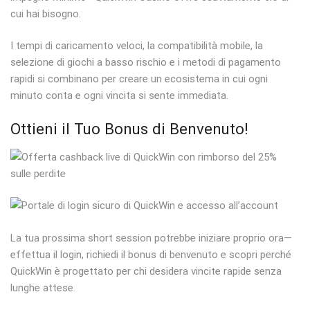
cui hai bisogno.
I tempi di caricamento veloci, la compatibilità mobile, la
selezione di giochi a basso rischio e i metodi di pagamento
rapidi si combinano per creare un ecosistema in cui ogni
minuto conta e ogni vincita si sente immediata.
Ottieni il Tuo Bonus di Benvenuto!
La tua prossima short session potrebbe iniziare proprio ora—
effettua il login, richiedi il bonus di benvenuto e scopri perché
QuickWin è progettato per chi desidera vincite rapide senza
lunghe attese.