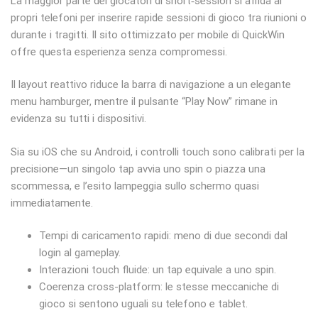
La maggior parte dei giocatori di short‑session si affida ai
propri telefoni per inserire rapide sessioni di gioco tra riunioni o
durante i tragitti. Il sito ottimizzato per mobile di QuickWin
offre questa esperienza senza compromessi.
Il layout reattivo riduce la barra di navigazione a un elegante
menu hamburger, mentre il pulsante “Play Now” rimane in
evidenza su tutti i dispositivi.
Sia su iOS che su Android, i controlli touch sono calibrati per la
precisione—un singolo tap avvia uno spin o piazza una
scommessa, e l’esito lampeggia sullo schermo quasi
immediatamente.
Tempi di caricamento rapidi: meno di due secondi dal
login al gameplay.
Interazioni touch fluide: un tap equivale a uno spin.
Coerenza cross-platform: le stesse meccaniche di
gioco si sentono uguali su telefono e tablet.