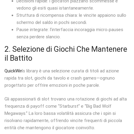
Decisioni rapide: i giocatori piazzano scommesse e
vedono gli esiti quasi istantaneamente.
Struttura di ricompensa chiara: le vincite appaiono sullo
schermo del saldo in pochi secondi.
Pause integrate: l’interfaccia incoraggia micro‑pauses
senza perdere slancio.
2. Selezione di Giochi Che Mantenere
il Battito
QuickWin
’s library è una selezione curata di titoli ad azione
rapida tra slot, giochi da tavolo e crash games—ognuno
progettato per offrire emozioni in poche parole.
Gli appassionati di slot trovano una rotazione di giochi ad alta
frequenza di payoff come “Starburst” e “Big Bad Wolf
Megaways.” La loro bassa volatilità assicura che i spin si
risolvano rapidamente, offrendo vincite frequenti di piccola
entità che mantengono il giocatore coinvolto.