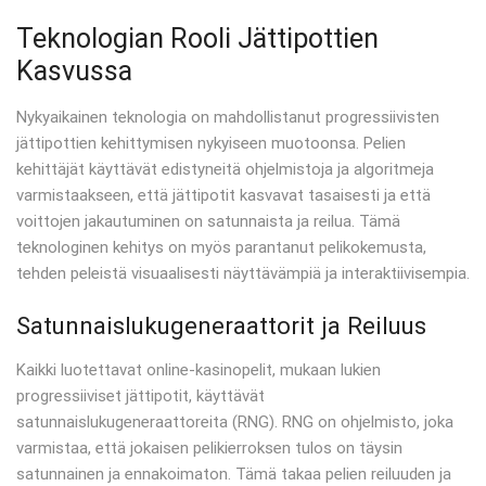
Teknologian Rooli Jättipottien
Kasvussa
Nykyaikainen teknologia on mahdollistanut progressiivisten
jättipottien kehittymisen nykyiseen muotoonsa. Pelien
kehittäjät käyttävät edistyneitä ohjelmistoja ja algoritmeja
varmistaakseen, että jättipotit kasvavat tasaisesti ja että
voittojen jakautuminen on satunnaista ja reilua. Tämä
teknologinen kehitys on myös parantanut pelikokemusta,
tehden peleistä visuaalisesti näyttävämpiä ja interaktiivisempia.
Satunnaislukugeneraattorit ja Reiluus
Kaikki luotettavat online-kasinopelit, mukaan lukien
progressiiviset jättipotit, käyttävät
satunnaislukugeneraattoreita (RNG). RNG on ohjelmisto, joka
varmistaa, että jokaisen pelikierroksen tulos on täysin
satunnainen ja ennakoimaton. Tämä takaa pelien reiluuden ja