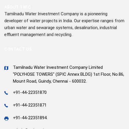
ABOUT TWIC
Tamilnadu Water Investment Company is a pioneering
developer of water projects in India. Our expertise ranges from
urban water and sewarage systems, desalination, industrial
effluent management and recycling.
CONTACT US
Tamilnadu Water Investment Company Limited
"POLYHOSE TOWERS" (SPIC Annex BLDG) 1st Floor, No.86,
Mount Road, Guindy, Chennai - 600032.
+91-44-22351870
+91-44-22351871
+91-44-22351894