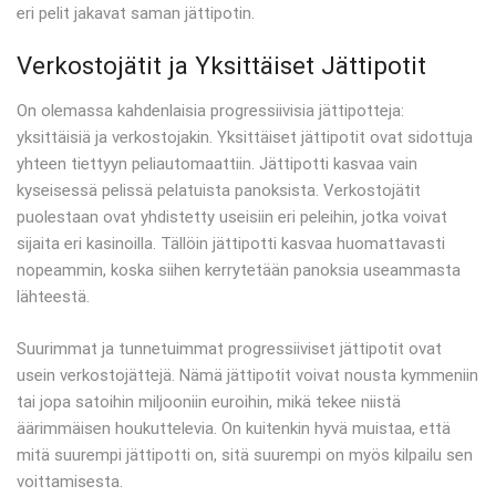
eri pelit jakavat saman jättipotin.
Verkostojätit ja Yksittäiset Jättipotit
On olemassa kahdenlaisia progressiivisia jättipotteja:
yksittäisiä ja verkostojakin. Yksittäiset jättipotit ovat sidottuja
yhteen tiettyyn peliautomaattiin. Jättipotti kasvaa vain
kyseisessä pelissä pelatuista panoksista. Verkostojätit
puolestaan ovat yhdistetty useisiin eri peleihin, jotka voivat
sijaita eri kasinoilla. Tällöin jättipotti kasvaa huomattavasti
nopeammin, koska siihen kerrytetään panoksia useammasta
lähteestä.
Suurimmat ja tunnetuimmat progressiiviset jättipotit ovat
usein verkostojättejä. Nämä jättipotit voivat nousta kymmeniin
tai jopa satoihin miljooniin euroihin, mikä tekee niistä
äärimmäisen houkuttelevia. On kuitenkin hyvä muistaa, että
mitä suurempi jättipotti on, sitä suurempi on myös kilpailu sen
voittamisesta.