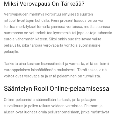
Miksi Verovapaus On Tärkeää?
Verovapauden merkitys korostuu erityisesti suurten
jättipottivoittojen kohdalla. Pieni prosenttiosuus veroa voi
tuntua merkityksettömältä pienissä voitoissa, mutta suurissa
summassa se voi tarkoittaa kymmeniä tai jopa satoja tuhansia
euroja vähemmän käteen. Siksi onkin suositeltavaa valita
pelialusta, joka tarjoaa verovapaita voittoja suomalaisille
pelaajille.
Tarkista aina kasinon lisenssitiedot ja varmista, että se toimii
eurooppalaisen lainsäädännön mukaisesti. Tämä takaa, että
voitot ovat verovapaita ja että pelaaminen on turvallista.
Sääntelyn Rooli Online-pelaamisessa
Online-pelaamista säännellään tarkasti, jotta pelaajien
turvallisuus ja pelien reiluus voidaan varmistaa. Eri maat ja
alueet ovat luoneet omia peliviranomaisiaan, jotka myöntävät