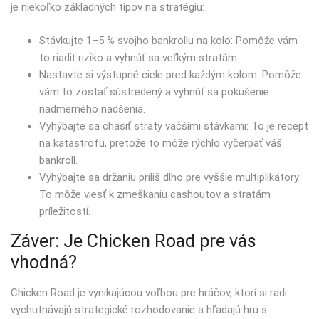
je niekoľko základných tipov na stratégiu:
Stávkujte 1–5 % svojho bankrollu na kolo: Pomôže vám
to riadiť riziko a vyhnúť sa veľkým stratám.
Nastavte si výstupné ciele pred každým kolom: Pomôže
vám to zostať sústredený a vyhnúť sa pokušenie
nadmerného nadšenia.
Vyhýbajte sa chasiť straty väčšími stávkami: To je recept
na katastrofu, pretože to môže rýchlo vyčerpať váš
bankroll.
Vyhýbajte sa držaniu príliš dlho pre vyššie multiplikátory:
To môže viesť k zmeškaniu cashoutov a stratám
príležitostí.
Záver: Je Chicken Road pre vás
vhodná?
Chicken Road je vynikajúcou voľbou pre hráčov, ktorí si radi
vychutnávajú strategické rozhodovanie a hľadajú hru s