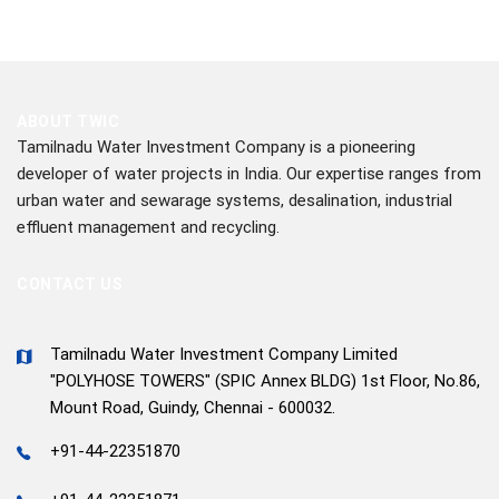
ABOUT TWIC
Tamilnadu Water Investment Company is a pioneering
developer of water projects in India. Our expertise ranges from
urban water and sewarage systems, desalination, industrial
effluent management and recycling.
CONTACT US
Tamilnadu Water Investment Company Limited
"POLYHOSE TOWERS" (SPIC Annex BLDG) 1st Floor, No.86,
Mount Road, Guindy, Chennai - 600032.
+91-44-22351870