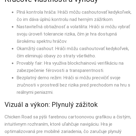
Plná kontrola hráča: Hráči môžu cashoutovať kedykoľvek,
čo im dáva úplnú kontrolu nad herným zážitkom.
Nastaviteľná obtiažnosť a volatilita: Hráči si môžu vybrať
svoju úroveň tolerancie rizika, čím je hra dostupná
širokému spektru hráčov.
Okamžitý cashout: Hráči môžu cashoutovať kedykoľvek,
čím eliminujú obavy zo straty všetkého.
Provably fair: Hra využíva blockchainovú verifikáciu na
zabezpečenie férovosti a transparentnosti.
Bezplatný demo režim: Hráči si môžu precvičiť svoje
zručnosti v prostredí bez rizika pred prechodom na hru s
reálnymi peniazmi.
Vizuál a výkon: Plynulý zážitok
Chicken Road sa pýši farebnou cartoonovou grafikou a čistým,
intuitívnym rozhraním, ktoré uľahčuje navigáciu. Hra je
optimalizovaná pre mobilné zariadenia, čo zaručuje plynulý