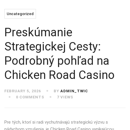
Uncategorized
Preskúmanie
Strategickej Cesty:
Podrobný pohľad na
Chicken Road Casino
FEBRUARY 5, 2026
BY
ADMIN_TWIC
0 COMMENTS
7 VIEWS
Pre tých, ktorí si radi vychutnávajú strategickú výzvu s
nádychom vzrušenia, je Chicken Road Casino vynikajúcou