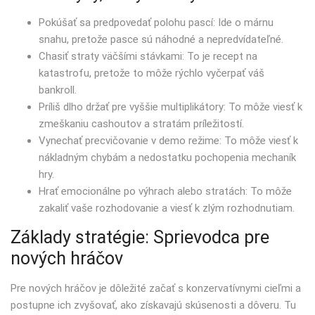
Pokúšať sa predpovedať polohu pascí: Ide o márnu
snahu, pretože pasce sú náhodné a nepredvídateľné.
Chasiť straty väčšími stávkami: To je recept na
katastrofu, pretože to môže rýchlo vyčerpať váš
bankroll.
Príliš dlho držať pre vyššie multiplikátory: To môže viesť k
zmeškaniu cashoutov a stratám príležitostí.
Vynechať precvičovanie v demo režime: To môže viesť k
nákladným chybám a nedostatku pochopenia mechaník
hry.
Hrať emocionálne po výhrach alebo stratách: To môže
zakaliť vaše rozhodovanie a viesť k zlým rozhodnutiam.
Základy stratégie: Sprievodca pre
nových hráčov
Pre nových hráčov je dôležité začať s konzervatívnymi cieľmi a
postupne ich zvyšovať, ako získavajú skúsenosti a dôveru. Tu