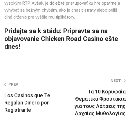
vysokým RTP. Avšak, je dôležité pristupovať ku hre opatrne a
vyhýbať sa bežným chybám, ako je chasiť straty alebo príliš
dlhé držanie pre vyššie multiplikátory.
Pridajte sa k stádu: Pripravte sa na
objavovanie Chicken Road Casino ešte
dnes!
Post
NEXT
PREV
navigation
Τα 10 Κορυφαία
Los Casinos que Te
Θεματικά Φρουτάκια
Regalan Dinero por
για τους Λάτρεις της
Registrarte
Αρχαίας Μυθολογίας