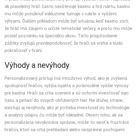
ak pravidelný hráč často navštevuje kasíno a hrá ruletu, kasíno
mu môže ponúknuť exkluzívne turnaje v rulete s vyššími
výhrami. Ďalším príkladom môže byť situácia, keď kasíno zistí,
že hráč má záujem o určité tematické večery, a preto mu môže
poslať pozvánku na špeciálnu akciu. Tieto prispôsobené
zážitky zvyšujú pravdepodobnosť, že hráči sa vrátia a budú
pokračovať v hraní.
Výhody a nevýhody
Personalizovaný prístup má množstvo výhod, ako je zvýšená
spokojnosť hráčov, vyššia lojalita a potenciálne vyššie výnosy
pre kasína. Hráči sa cítia ocenení a sú ochotní investovať viac
času a peňazí do svojich obľúbených hier. Na druhej strane,
existujú aj nevýhody, ako je potreba investovať do technológie
a analýzy údajov, čo môže byť nákladné. Okrem toho, ak sa
personalizácia nevykonáva správne, môže to viesť k frustrácii
hráčov, ktorí sa cítia prehliadaní alebo nesprávne pochopení.