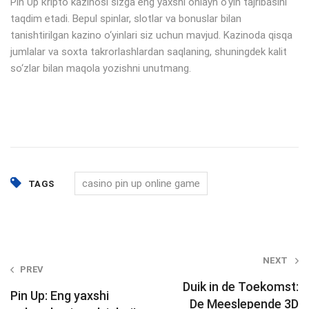
Pin Up кripto kazinosi sizga eng yaxshi onlayn o‘yin tajribasini
taqdim etadi. Bepul spinlar, slotlar va bonuslar bilan
tanishtirilgan kazino o‘yinlari siz uchun mavjud. Kazinoda qisqa
jumlalar va soxta takrorlashlardan saqlaning, shuningdek kalit
so‘zlar bilan maqola yozishni unutmang.
casino pin up online game
TAGS
Post
NEXT
PREV
navigation
Duik in de Toekomst:
Pin Up: Eng yaxshi
De Meeslepende 3D