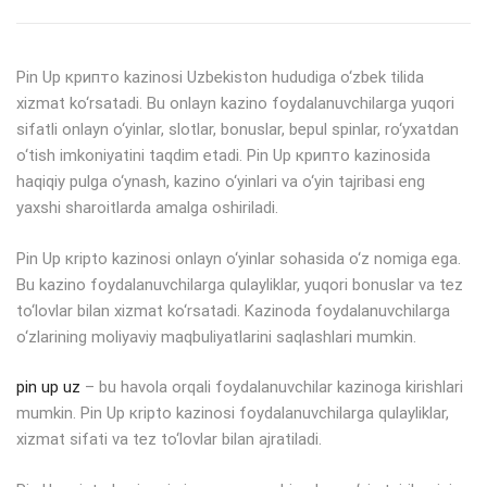
Pin Up крипто kazinosi Uzbekiston hududiga o‘zbek tilida
xizmat ko‘rsatadi. Bu onlayn kazino foydalanuvchilarga yuqori
sifatli onlayn o‘yinlar, slotlar, bonuslar, bepul spinlar, ro‘yxatdan
o‘tish imkoniyatini taqdim etadi. Pin Up крипто kazinosida
haqiqiy pulga o‘ynash, kazino o‘yinlari va o‘yin tajribasi eng
yaxshi sharoitlarda amalga oshiriladi.
Pin Up кripto kazinosi onlayn o‘yinlar sohasida o‘z nomiga ega.
Bu kazino foydalanuvchilarga qulayliklar, yuqori bonuslar va tez
to‘lovlar bilan xizmat ko‘rsatadi. Kazinoda foydalanuvchilarga
o‘zlarining moliyaviy maqbuliyatlarini saqlashlari mumkin.
pin up uz
– bu havola orqali foydalanuvchilar kazinoga kirishlari
mumkin. Pin Up кripto kazinosi foydalanuvchilarga qulayliklar,
xizmat sifati va tez to‘lovlar bilan ajratiladi.