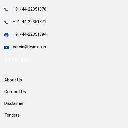
+91-44-22351870
+91-44-22351871
+91-44-22351894
admin@twic.co.in
QUICK LINKS
About Us
Contact Us
Disclaimer
Tenders