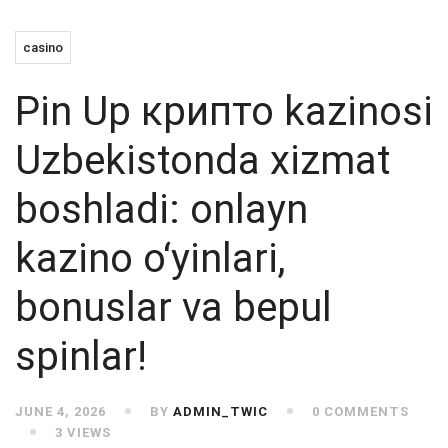
casino
Pin Up крипто kazinosi
Uzbekistonda xizmat
boshladi: onlayn
kazino o‘yinlari,
bonuslar va bepul
spinlar!
JUNE 4, 2026
BY
ADMIN_TWIC
0 COMMENTS
3 VIEWS