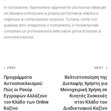
In conclusione, l’Ipamorelina rappresenta una risorsa valida per
chi desidera ottimizzare la propria performance atletica e
migliorare la composizione corporea. Tuttavia, come con
qualsiasi altro integratore o trattamento, è fondamentale
consultare un professionista della salute prima di iniziare la
somministrazione.
Post
PREV
NEXT
navigation
Προγράμματα
Βελτιστοποίηση της
Αυτοαποκλεισμού:
Διεπαφής Χρήστη για
Πώς οι Ρεκόρ
Μονοχειρική Χρήση σε
Εγγραφών Αλλάζουν
Κινητές Συσκευές
τον Κλάδο των Online
στον Κλάδο του
Καζίνο
Διαδικτυακού Καζίνο