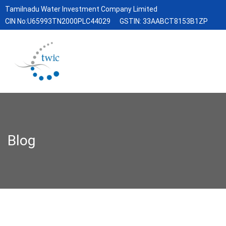
Tamilnadu Water Investment Company Limited
CIN No:U65993TN2000PLC44029
GSTIN: 33AABCT8153B1ZP
Blog