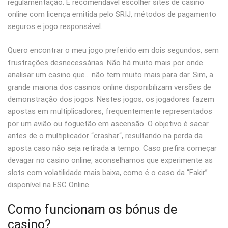
regulamentação. É recomendável escolher sites de casino
online com licença emitida pelo SRIJ, métodos de pagamento
seguros e jogo responsável.
Quero encontrar o meu jogo preferido em dois segundos, sem
frustrações desnecessárias. Não há muito mais por onde
analisar um casino que… não tem muito mais para dar. Sim, a
grande maioria dos casinos online disponibilizam versões de
demonstração dos jogos. Nestes jogos, os jogadores fazem
apostas em multiplicadores, frequentemente representados
por um avião ou foguetão em ascensão. O objetivo é sacar
antes de o multiplicador “crashar“, resultando na perda da
aposta caso não seja retirada a tempo. Caso prefira começar
devagar no casino online, aconselhamos que experimente as
slots com volatilidade mais baixa, como é o caso da “Fakir”
disponível na ESC Online.
Como funcionam os bónus de
casino?