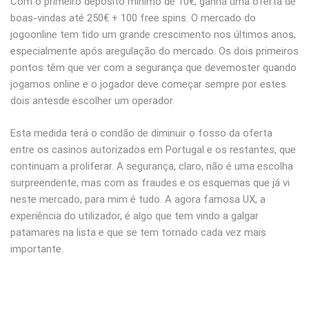
Com o primeiro depósito mínimo de 10€, ganha uma oferta de
boas-vindas até 250€ + 100 free spins. O mercado do
jogoonline tem tido um grande crescimento nos últimos anos,
especialmente após aregulação do mercado. Os dois primeiros
pontos têm que ver com a segurança que devemoster quando
jogamos online e o jogador deve começar sempre por estes
dois antesde escolher um operador.
Esta medida terá o condão de diminuir o fosso da oferta
entre os casinos autorizados em Portugal e os restantes, que
continuam a proliferar. A segurança, claro, não é uma escolha
surpreendente, mas com as fraudes e os esquemas que já vi
neste mercado, para mim é tudo. A agora famosa UX, a
experiência do utilizador, é algo que tem vindo a galgar
patamares na lista e que se tem tornado cada vez mais
importante.