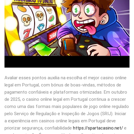
Avaliar esses pontos auxilia na escolha el mejor casino online
legal em Portugal, com bónus de boas-vindas, métodos de
pagamento confiáveis e plataformas otimizadas. Em outubro
de 2025, o casino online legal em Portugal continua a crescer
como uma das formas mais populares de jogo online regulado
pelo Serviço de Regulação e Inspeção de Jogos (SRIJ). Iniciar
a experiência em casinos online legais em Portugal deve
priorizar segurança, confiabilidade
https://spartacasino.net/
e