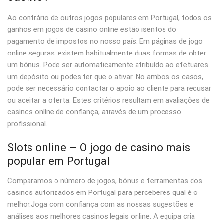
Ao contrário de outros jogos populares em Portugal, todos os
ganhos em jogos de casino online estão isentos do
pagamento de impostos no nosso país. Em páginas de jogo
online seguras, existem habitualmente duas formas de obter
um bónus. Pode ser automaticamente atribuído ao efetuares
um depósito ou podes ter que o ativar. No ambos os casos,
pode ser necessário contactar o apoio ao cliente para recusar
ou aceitar a oferta. Estes critérios resultam em avaliações de
casinos online de confiança, através de um processo
profissional.
Slots online – O jogo de casino mais
popular em Portugal
Comparamos o número de jogos, bónus e ferramentas dos
casinos autorizados em Portugal para perceberes qual é o
melhor.Joga com confiança com as nossas sugestões e
análises aos melhores casinos legais online. A equipa cria