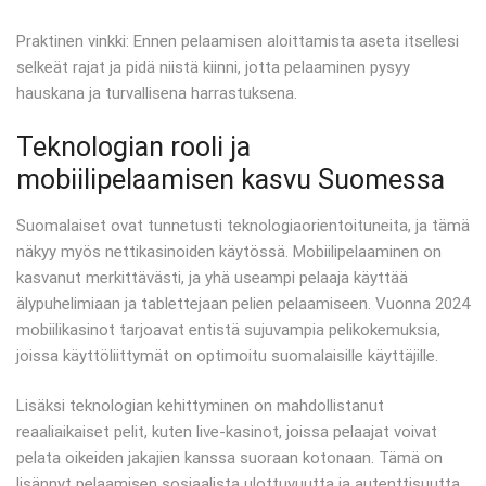
Praktinen vinkki: Ennen pelaamisen aloittamista aseta itsellesi
selkeät rajat ja pidä niistä kiinni, jotta pelaaminen pysyy
hauskana ja turvallisena harrastuksena.
Teknologian rooli ja
mobiilipelaamisen kasvu Suomessa
Suomalaiset ovat tunnetusti teknologiaorientoituneita, ja tämä
näkyy myös nettikasinoiden käytössä. Mobiilipelaaminen on
kasvanut merkittävästi, ja yhä useampi pelaaja käyttää
älypuhelimiaan ja tablettejaan pelien pelaamiseen. Vuonna 2024
mobiilikasinot tarjoavat entistä sujuvampia pelikokemuksia,
joissa käyttöliittymät on optimoitu suomalaisille käyttäjille.
Lisäksi teknologian kehittyminen on mahdollistanut
reaaliaikaiset pelit, kuten live-kasinot, joissa pelaajat voivat
pelata oikeiden jakajien kanssa suoraan kotonaan. Tämä on
lisännyt pelaamisen sosiaalista ulottuvuutta ja autenttisuutta.