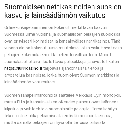
Suomalaisen nettikasinoiden suosion
kasvu ja lainsäädännön vaikutus
Online-uhkapelaaminen on kokenut merkittävän kasvun
Suomessa viime vuosina, ja suomalaisten pelaajien suosiossa
ovat erityisesti kotimaiset ja kansainväliset nettikasinot. Tänä
vuonna ala on kokenut uusia muutoksia, jotka vaikuttavat sekä
pelaajien kokemukseen että pelien turvallisuuteen. Monet
suomalaiset etsivät luotettavia pelipaikkoja, ja sivustot kuten
https://lukkicasino.fi
tarjoavat ajankohtaista tietoa ja
arvosteluja kasinoista, jotka huomioivat Suomen markkinat ja
lainsäädännön vaatimukset.
Suomen rahapelimarkkinoita säätelee Veikkaus Oy:n monopoli,
mutta EU:n ja kansainvälisen oikeuden paineet ovat lisänneet
kilpailua ja vaihtoehtoja suomalaisille pelaajille. Tämä kehitys
tekee online-uhkapelaamisesta entistä monipuolisempaa,
mutta samalla pelaajien on hyvä olla tietoisia laillisista