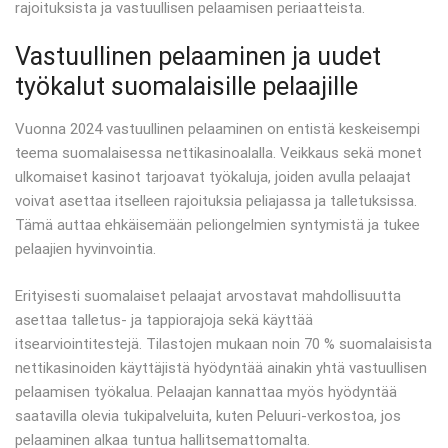
rajoituksista ja vastuullisen pelaamisen periaatteista.
Vastuullinen pelaaminen ja uudet
työkalut suomalaisille pelaajille
Vuonna 2024 vastuullinen pelaaminen on entistä keskeisempi
teema suomalaisessa nettikasinoalalla. Veikkaus sekä monet
ulkomaiset kasinot tarjoavat työkaluja, joiden avulla pelaajat
voivat asettaa itselleen rajoituksia peliajassa ja talletuksissa.
Tämä auttaa ehkäisemään peliongelmien syntymistä ja tukee
pelaajien hyvinvointia.
Erityisesti suomalaiset pelaajat arvostavat mahdollisuutta
asettaa talletus- ja tappiorajoja sekä käyttää
itsearviointitestejä. Tilastojen mukaan noin 70 % suomalaisista
nettikasinoiden käyttäjistä hyödyntää ainakin yhtä vastuullisen
pelaamisen työkalua. Pelaajan kannattaa myös hyödyntää
saatavilla olevia tukipalveluita, kuten Peluuri-verkostoa, jos
pelaaminen alkaa tuntua hallitsemattomalta.