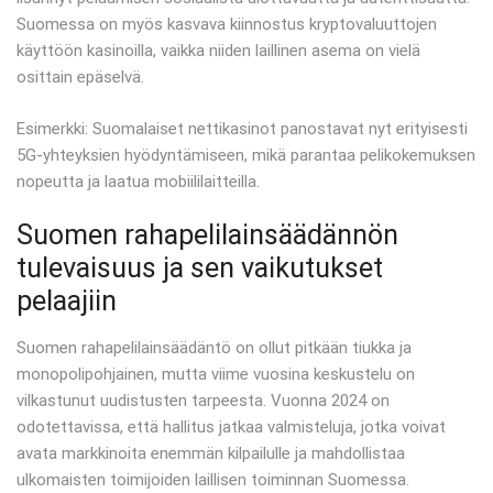
Suomessa on myös kasvava kiinnostus kryptovaluuttojen
käyttöön kasinoilla, vaikka niiden laillinen asema on vielä
osittain epäselvä.
Esimerkki: Suomalaiset nettikasinot panostavat nyt erityisesti
5G-yhteyksien hyödyntämiseen, mikä parantaa pelikokemuksen
nopeutta ja laatua mobiililaitteilla.
Suomen rahapelilainsäädännön
tulevaisuus ja sen vaikutukset
pelaajiin
Suomen rahapelilainsäädäntö on ollut pitkään tiukka ja
monopolipohjainen, mutta viime vuosina keskustelu on
vilkastunut uudistusten tarpeesta. Vuonna 2024 on
odotettavissa, että hallitus jatkaa valmisteluja, jotka voivat
avata markkinoita enemmän kilpailulle ja mahdollistaa
ulkomaisten toimijoiden laillisen toiminnan Suomessa.