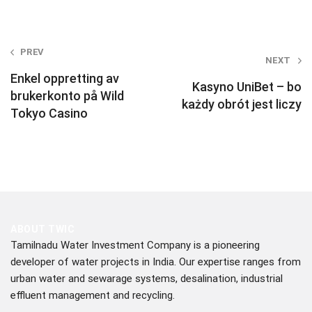
Post
PREV
NEXT
navigation
Enkel oppretting av
Kasyno UniBet – bo
brukerkonto på Wild
każdy obrót jest liczy
Tokyo Casino
ABOUT TWIC
Tamilnadu Water Investment Company is a pioneering
developer of water projects in India. Our expertise ranges from
urban water and sewarage systems, desalination, industrial
effluent management and recycling.