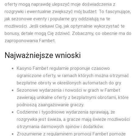
oferty mogą naprawdę ulepszyć moje doświadczenia z
rozgrywki i ewentualnie zwiększyć mój budżet. To fascynujące,
jak sezonowe eventy i popularne gry oddziałują na te
możliwości. Jeśli ciekawi Cię, jak optymalnie wykorzystać te
bonusy, detale mogą Cię zdziwić. Zobaczmy, co obecnie ma do
zaproponowania Fambet.
Najważniejsze wnioski
Kasyno Fambet regularnie proponuje czasowo
ograniczone oferty, w ramach których można otrzymać
bezpłatne obroty w określonych automatach do gry.
Sezonowe wydarzenia i nowości w grach w Fambet
zawierają unikalne oferty z bezpłatnymi obrotami, które
podnoszą zaangażowanie graczy.
Codzienne i tygodniowe wydarzenia sprawiają, że
rozgrywka jest świeża, a gracze mają świeże możliwości
otrzymania darmowych spinów i dodatków.
Zrozumienie z regulaminem promocji Fambet pomoże