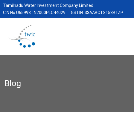
Tamilnadu Water Investment Company Limited
CIN No:U65993TN2000PLC44029
GSTIN: 33AABCT8153B1ZP
Blog