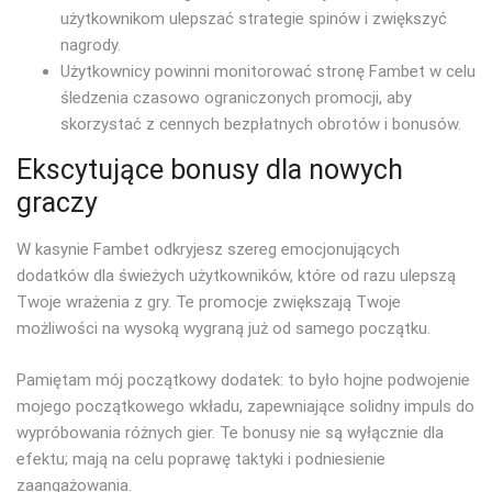
użytkownikom ulepszać strategie spinów i zwiększyć
nagrody.
Użytkownicy powinni monitorować stronę Fambet w celu
śledzenia czasowo ograniczonych promocji, aby
skorzystać z cennych bezpłatnych obrotów i bonusów.
Ekscytujące bonusy dla nowych
graczy
W kasynie Fambet odkryjesz szereg emocjonujących
dodatków dla świeżych użytkowników, które od razu ulepszą
Twoje wrażenia z gry. Te promocje zwiększają Twoje
możliwości na wysoką wygraną już od samego początku.
Pamiętam mój początkowy dodatek: to było hojne podwojenie
mojego początkowego wkładu, zapewniające solidny impuls do
wypróbowania różnych gier. Te bonusy nie są wyłącznie dla
efektu; mają na celu poprawę taktyki i podniesienie
zaangażowania.