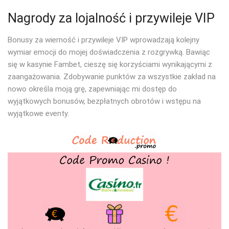
Nagrody za lojalność i przywileje VIP
Bonusy za wierność i przywileje VIP wprowadzają kolejny
wymiar emocji do mojej doświadczenia z rozgrywką. Bawiąc
się w kasynie Fambet, cieszę się korzyściami wynikającymi z
zaangażowania. Zdobywanie punktów za wszystkie zakład na
nowo określa moją grę, zapewniając mi dostęp do
wyjątkowych bonusów, bezpłatnych obrotów i wstępu na
wyjątkowe eventy.