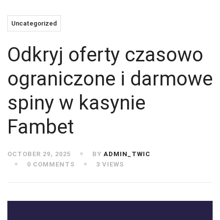
Uncategorized
Odkryj oferty czasowo
ograniczone i darmowe
spiny w kasynie
Fambet
OCTOBER 29, 2025
BY
ADMIN_TWIC
0 COMMENTS
3 VIEWS