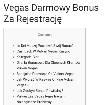
Vegas Darmowy Bonus
Za Rejestrację
Content
Ile Dni Muszę Postawić Swój Bonus?
Cashback W Vulkan Vegas Kasyno
Kategorie Gier
Oferta Bonusowa Dla Obecnych Klientów
Vulkan Vegas
Specjalne Promocje Od Vulkan Vegas
Jak Wygrać W Kasynie On-line Vulcan
Vegas?
Jak Zdobyć Bonus Powitalny?
Vulkan Las Vegas Rejestracja –
Najczęstsze Problemy