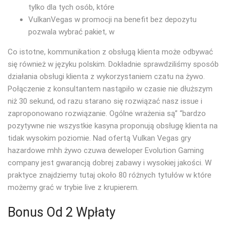
tylko dla tych osób, które
VulkanVegas w promocji na benefit bez depozytu
pozwala wybrać pakiet, w
Co istotne, kommunikation z obsługą klienta może odbywać
się również w języku polskim. Dokładnie sprawdziliśmy sposób
działania obsługi klienta z wykorzystaniem czatu na żywo.
Połączenie z konsultantem nastąpiło w czasie nie dłuższym
niż 30 sekund, od razu starano się rozwiązać nasz issue i
zaproponowano rozwiązanie. Ogólne wrażenia są” “bardzo
pozytywne nie wszystkie kasyna proponują obsługę klienta na
tidak wysokim poziomie. Nad ofertą Vulkan Vegas gry
hazardowe mhh żywo czuwa deweloper Evolution Gaming
company jest gwarancją dobrej zabawy i wysokiej jakości. W
praktyce znajdziemy tutaj około 80 różnych tytułów w które
możemy grać w trybie live z krupierem.
Bonus Od 2 Wpłaty