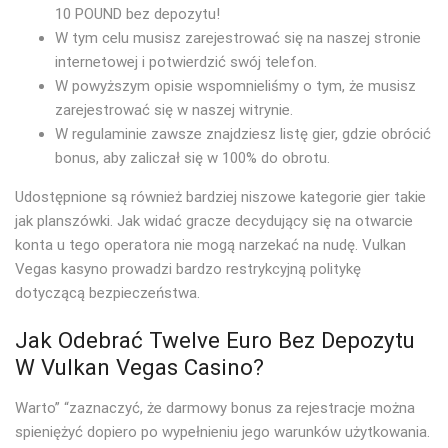
10 POUND bez depozytu!
W tym celu musisz zarejestrować się na naszej stronie
internetowej i potwierdzić swój telefon.
W powyższym opisie wspomnieliśmy o tym, że musisz
zarejestrować się w naszej witrynie.
W regulaminie zawsze znajdziesz listę gier, gdzie obrócić
bonus, aby zaliczał się w 100% do obrotu.
Udostępnione są również bardziej niszowe kategorie gier takie
jak planszówki. Jak widać gracze decydujący się na otwarcie
konta u tego operatora nie mogą narzekać na nudę. Vulkan
Vegas kasyno prowadzi bardzo restrykcyjną politykę
dotyczącą bezpieczeństwa.
Jak Odebrać Twelve Euro Bez Depozytu
W Vulkan Vegas Casino?
Warto” “zaznaczyć, że darmowy bonus za rejestracje można
spieniężyć dopiero po wypełnieniu jego warunków użytkowania.