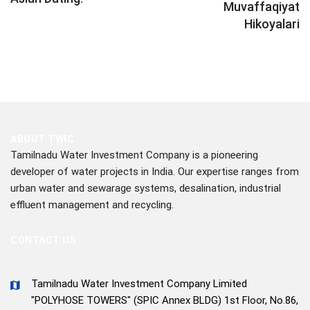
Muvaffaqiyat
Hikoyalari
ABOUT TWIC
Tamilnadu Water Investment Company is a pioneering
developer of water projects in India. Our expertise ranges from
urban water and sewarage systems, desalination, industrial
effluent management and recycling.
CONTACT US
Tamilnadu Water Investment Company Limited
"POLYHOSE TOWERS" (SPIC Annex BLDG) 1st Floor, No.86,