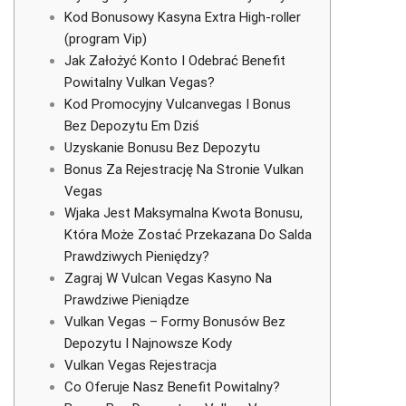
Kod Bonusowy Kasyna Extra High-roller
(program Vip)
Jak Założyć Konto I Odebrać Benefit
Powitalny Vulkan Vegas?
Kod Promocyjny Vulcanvegas I Bonus
Bez Depozytu Em Dziś
Uzyskanie Bonusu Bez Depozytu
Bonus Za Rejestrację Na Stronie Vulkan
Vegas
Wjaka Jest Maksymalna Kwota Bonusu,
Która Może Zostać Przekazana Do Salda
Prawdziwych Pieniędzy?
Zаgrаj W Vulcan Vegas Kasyno Nа
Prаwdziwе Piеniądzе
Vulkan Vegas – Formy Bonusów Bez
Depozytu I Najnowsze Kody
Vulkan Vegas Rejestracja
Co Oferuje Nasz Benefit Powitalny?