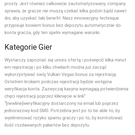
prosty. Jest również całkowicie zautomatyzowany, company
sprawia, że gracze nie muszą czekać kilka godzin bądź nawet
dni, aby uzyskać taki benefit. Nasz innowacyjny technique
przypisuje bowiem bonus bez depozytu automatycznie do
konta gracza, gdy ten spełni wymagane warunki.
Kategorie Gier
Wystarczy zapoznać się unces ofertą i poświęcić kilka minut
em rejestrację i po kilku chwilach można już zacząć
wykorzystywać swój Vulkan Vegas bonus za rejestrację.
Ostatnim krokiem podczas rejestracji będzie wstępna
weryfikacja konta. Zazwyczaj kasyna wymagają potwierdzenia
chęci rejestracji poprzez kliknięcie w link”
“[newline]weryfikacyjny dostarczony na email lub poprzez
jednorazowy kod SMS. Potrzebna jest po to be able to, by
wyeliminować ryzyko spamu graczy i po to, by kontrolować
ilość rozdawanych pakietów bez depozytu.