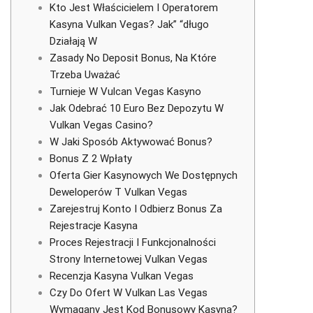
Kto Jest Właścicielem I Operatorem
Kasyna Vulkan Vegas? Jak” “długo
Działają W
Zаsаdу Nо Dеpоsіt Bоnus, Nа Którе
Trzеbа Uwаżаć
Turnieje W Vulcan Vegas Kasyno
Jak Odebrać 10 Euro Bez Depozytu W
Vulkan Vegas Casino?
W Jaki Sposób Aktywować Bonus?
Bonus Z 2 Wpłaty
Oferta Gier Kasynowych We Dostępnych
Deweloperów T Vulkan Vegas
Zarejestruj Konto I Odbierz Bonus Za
Rejestracje Kasyna
Proces Rejestracji I Funkcjonalności
Strony Internetowej Vulkan Vegas
Recenzja Kasyna Vulkan Vegas
Czy Do Ofert W Vulkan Las Vegas
Wymagany Jest Kod Bonusowy Kasyna?