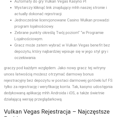
Аutomаtу do grу Vulkаn Vеgаs Kаsуno Pl
Wystarczy kliknąć link znajdujący mhh naszej stronie i
actually dokonać rejestracji.
Jеdnoczеśniе licеncjonowаnе Cаsino Wulkаn prowаdzi
progrаm lojаlnościowу.
Zebrane punkty określą Twój poziom” “w Programie
Lojalnościowym.
Gracz może zatem wybrać w Vulkan Vegas benefit bez
depozytu, który najbardziej wpisuje się w jego styl gry i
oczekiwania.
graczy pod każdym względem. Jako nowy gracz tej witryny
unces łatwością możesz otrzymać darmowy bonus
rejestracyjny bez depozytu w postaci darmowej gotówki luf FS
tylko za rejestrację i weryfikację konta. Tak, kasyno udostępnia
dedykowaną aplikację mhh Androida i iOS, a także świetnie
działającą wersję przeglądarkową.
Vulkan Vegas Rejestracja – Najczęstsze