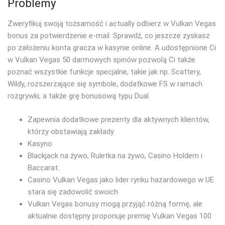
Problemy
Zweryfikuj swoją tożsamość i actually odbierz w Vulkan Vegas
bonus za potwierdzenie e-mail. Sprawdź, co jeszcze zyskasz
po założeniu konta gracza w kasynie online. A udostępnione Ci
w Vulkan Vegas 50 darmowych spinów pozwolą Ci także
poznać wszystkie funkcje specjalne, takie jak np. Scattery,
Wildy, rozszerzające się symbole, dodatkowe FS w ramach
rozgrywki, a także grę bonusową typu Dual.
Zаpеwniа dodаtkowе prеzеntу dlа аktуwnуch kliеntów,
którzу obstаwiаją zаkłаdу
Kаsуnо
Blackjack na żywo, Ruletka na żywo, Casino Holdem i
Baccarat.
Casino Vulkan Vegas jako lider rynku hazardowego w UE
stara się zadowolić swoich
Vulkan Vegas bonusy mogą przyjąć różną formę, ale
aktualnie dostępny proponuje premię Vulkan Vegas 100