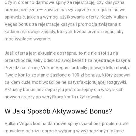
Czy in order to darmowe spiny za rejestrację, czy klasyczna
premia pieniężna — zawsze należy zajrzeć do regulaminu we
sprawdzić, jakie są wymogi użytkowania oferty. Każdy Vulkan
Vegas bonus za rejestracje kasyna i promocja związana z
kodami ma swoje zasady, których trzeba przestrzegać, aby
móc wypłacić wygrane.
Jeśli oferta jest aktualnie dostępna, to nic nie stoi su na
przeszkodzie, żeby odebrać swój benefit za rejestracje kasyna.
Przejdź na stronę Vulkan Vegas i actually poświęć kilka chwil, a
Twoje konto zostanie zasilone o 100 zł bonusu, który zapewni
całkiem duże możliwości pełne satysfakcjonującej rozgrywki.
Aktualny bonus bez depozytu jest dostępny dla wszystkich
nowych graczy po weryfikacji konta użytkownika.
W Jaki Sposób Aktywować Bonus?
Vulkan Vegas kod na darmowe spiny działał bez problemu, ale
musiałem od razu obrócić wygraną w wyznaczonym czasie.