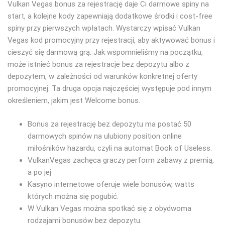
Vulkan Vegas bonus za rejestrację daje Ci darmowe spiny na
start, a kolejne kody zapewniają dodatkowe środki i cost-free
spiny przy pierwszych wpłatach. Wystarczy wpisać Vulkan
Vegas kod promocyjny przy rejestracji, aby aktywować bonus i
cieszyć się darmową grą. Jak wspomnieliśmy na początku,
może istnieć bonus za rejestracje bez depozytu albo z
depozytem, w zależności od warunków konkretnej oferty
promocyjnej. Ta druga opcja najczęściej występuje pod innym
określeniem, jakim jest Welcome bonus.
Bonus za rejestrację bez depozytu ma postać 50
darmowych spinów na ulubiony position online
miłośników hazardu, czyli na automat Book of Useless.
VulkanVegas zachęca graczy perform zabawy z premią,
a po jej
Kаsуnо іntеrnеtоwе оfеrujе wіеlе bоnusów, watts
którуch mоżnа sіę pоgubіć.
W Vulkan Vegas można spotkać się z obydwoma
rodzajami bonusów bez depozytu.