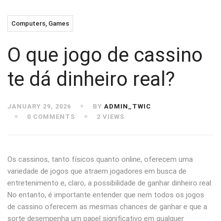
Computers, Games
O que jogo de cassino
te dá dinheiro real?
JANUARY 29, 2026
BY
ADMIN_TWIC
0 COMMENTS
2 VIEWS
Os cassinos, tanto físicos quanto online, oferecem uma
variedade de jogos que atraem jogadores em busca de
entretenimento e, claro, a possibilidade de ganhar dinheiro real.
No entanto, é importante entender que nem todos os jogos
de cassino oferecem as mesmas chances de ganhar e que a
sorte desempenha um papel significativo em qualquer