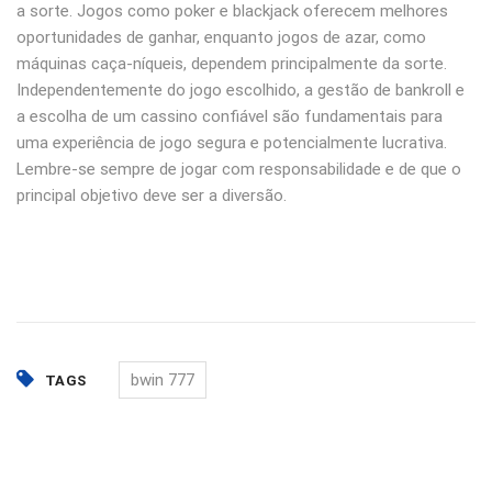
a sorte. Jogos como poker e blackjack oferecem melhores
oportunidades de ganhar, enquanto jogos de azar, como
máquinas caça-níqueis, dependem principalmente da sorte.
Independentemente do jogo escolhido, a gestão de bankroll e
a escolha de um cassino confiável são fundamentais para
uma experiência de jogo segura e potencialmente lucrativa.
Lembre-se sempre de jogar com responsabilidade e de que o
principal objetivo deve ser a diversão.
bwin 777
TAGS