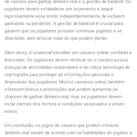
de cassino para ganhar dinheiro real é a gestão de bankroll. Os
jogadores devem estabelecer um orçamento e seguir
rigorosamente esse limite, independentemente de estarem
ganhando ou perdendo. A gestão de bankroll é crucial para
garantir que os jogadores possam continuar jogando e se
divertindo, sem arriscar mais do que podem perder.
Além disso, é essencial escolher um cassino online confiável e
licenciado. Os jogadores devem verificar se o cassino possui
licenças de autoridades respeitáveis e se utiliza tecnologia de
criptografia para proteger as informações pessoais e
financeiras dos jogadores. Muitos cassinos online também
oferecem bônus e promoções que podem aumentar as
chances de ganhar dinheiro real, mas os jogadores devem
estar cientes dos termos e condições associados a esses
bônus.
Em conclusão, os jogos de cassino que podem oferecer
dinheiro real variam de acordo com as habilidades do jogador e