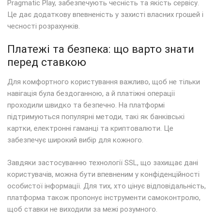
Pragmatic Play, забезпечують чесність та якість сервісу.
Це дає додаткову впевненість у захисті власних грошей і
чесності розрахунків.
Платежі та безпека: що варто знати
перед ставкою
Для комфортного користування важливо, щоб не тільки
навігація була бездоганною, а й платіжні операції
проходили швидко та безпечно. На платформі
підтримуються популярні методи, такі як банківські
картки, електронні гаманці та криптовалюти. Це
забезпечує широкий вибір для кожного.
Завдяки застосуванню технології SSL, що захищає дані
користувачів, можна бути впевненим у конфіденційності
особистої інформації. Для тих, хто цінує відповідальність,
платформа також пропонує інструменти самоконтролю,
щоб ставки не виходили за межі розумного.