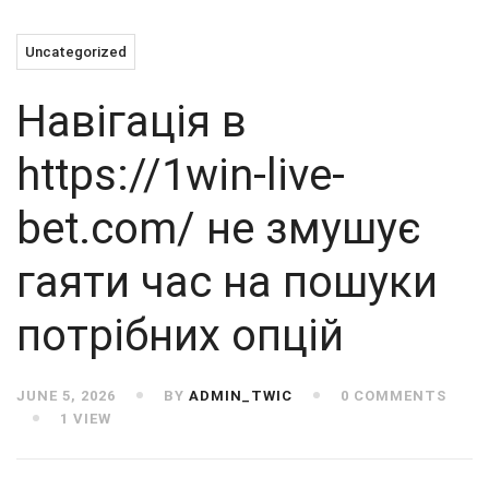
Uncategorized
Навігація в
https://1win-live-
bet.com/ не змушує
гаяти час на пошуки
потрібних опцій
JUNE 5, 2026
BY
ADMIN_TWIC
0 COMMENTS
1 VIEW