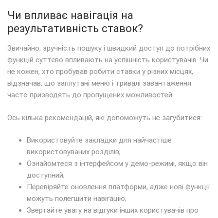
Чи впливає навігація на
результативність ставок?
Звичайно, зручність пошуку і швидкий доступ до потрібних
функцій суттєво впливають на успішність користувачів. Чи
не кожен, хто пробував робити ставки у різних місцях,
відзначав, що заплутані меню і тривалі завантаження
часто призводять до пропущених можливостей.
Ось кілька рекомендацій, які допоможуть не загубитися:
Використовуйте закладки для найчастіше
використовуваних розділів;
Ознайомтеся з інтерфейсом у демо-режимі, якщо він
доступний;
Перевіряйте оновлення платформи, адже нові функції
можуть полегшити навігацію;
Звертайте увагу на відгуки інших користувачів про