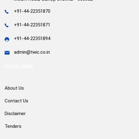
+91-44-22351870
+91-44-22351871
+91-44-22351894
admin@twic.co.in
QUICK LINKS
About Us
Contact Us
Disclaimer
Tenders