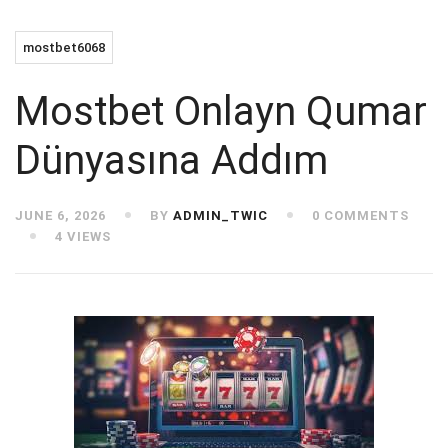
mostbet6068
Mostbet Onlayn Qumar
Dünyasına Addım
JUNE 6, 2026
BY
ADMIN_TWIC
0 COMMENTS
4 VIEWS