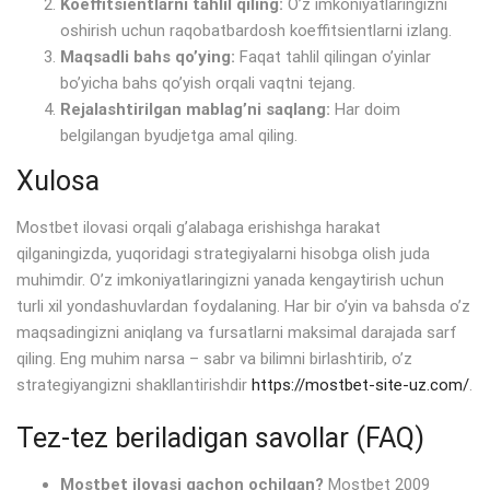
Koeffitsientlarni tahlil qiling:
O’z imkoniyatlaringizni
oshirish uchun raqobatbardosh koeffitsientlarni izlang.
Maqsadli bahs qo’ying:
Faqat tahlil qilingan o’yinlar
bo’yicha bahs qo’yish orqali vaqtni tejang.
Rejalashtirilgan mablag’ni saqlang:
Har doim
belgilangan byudjetga amal qiling.
Xulosa
Mostbet ilovasi orqali g’alabaga erishishga harakat
qilganingizda, yuqoridagi strategiyalarni hisobga olish juda
muhimdir. O’z imkoniyatlaringizni yanada kengaytirish uchun
turli xil yondashuvlardan foydalaning. Har bir o’yin va bahsda o’z
maqsadingizni aniqlang va fursatlarni maksimal darajada sarf
qiling. Eng muhim narsa – sabr va bilimni birlashtirib, o’z
strategiyangizni shakllantirishdir
https://mostbet-site-uz.com/
.
Tez-tez beriladigan savollar (FAQ)
Mostbet ilovasi qachon ochilgan?
Mostbet 2009