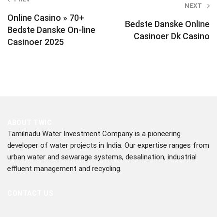
Post
NEXT
navigation
Online Casino » 70+
Bedste Danske Online
Bedste Danske On-line
Casinoer Dk Casino
Casinoer 2025
ABOUT TWIC
Tamilnadu Water Investment Company is a pioneering
developer of water projects in India. Our expertise ranges from
urban water and sewarage systems, desalination, industrial
effluent management and recycling.
CONTACT US