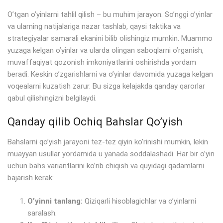
O’tgan o’yinlarni tahlil qilish – bu muhim jarayon. So’nggi o’yinlar
va ularning natijalariga nazar tashlab, qaysi taktika va
strategiyalar samarali ekanini bilib olishingiz mumkin. Muammo
yuzaga kelgan o’yinlar va ularda olingan saboqlarni o’rganish,
muvaffaqiyat qozonish imkoniyatlarini oshirishda yordam
beradi. Keskin o’zgarishlarni va o’yinlar davomida yuzaga kelgan
voqealarni kuzatish zarur. Bu sizga kelajakda qanday qarorlar
qabul qilishingizni belgilaydi.
Qanday qilib Ochiq Bahslar Qo’yish
Bahslarni qo’yish jarayoni tez-tez qiyin ko’rinishi mumkin, lekin
muayyan usullar yordamida u yanada soddalashadi. Har bir o’yin
uchun bahs variantlarini ko’rib chiqish va quyidagi qadamlarni
bajarish kerak:
O’yinni tanlang:
Qiziqarli hisoblagichlar va o’yinlarni
saralash.