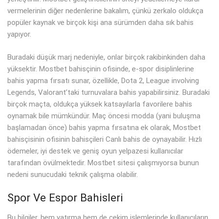
vermelerinin diğer nedenlerine bakalım, çünkü zerkalo oldukça
popüler kaynak ve birçok kişi ana sürümden daha sık bahis
yapıyor.
Buradaki düşük marj nedeniyle, onlar birçok rakibinkinden daha
yüksektir. Mostbet bahisçinin ofisinde, e-spor disiplinlerine
bahis yapma fırsatı sunar, özellikle, Dota 2, League involving
Legends, Valorant’taki turnuvalara bahis yapabilirsiniz. Buradaki
birçok maçta, oldukça yüksek katsayılarla favorilere bahis
oynamak bile mümkündür. Maç öncesi modda (yani buluşma
başlamadan önce) bahis yapma fırsatına ek olarak, Mostbet
bahisçisinin ofisinin bahisçileri Canlı bahis de oynayabilir. Hızlı
ödemeler, iyi destek ve geniş oyun yelpazesi kullanıcılar
tarafından övülmektedir. Mostbet sitesi çalışmıyorsa bunun
nedeni sunucudaki teknik çalışma olabilir.
Spor Ve Espor Bahisleri
Bu bilgiler, hem yatırma hem de çekim işlemlerinde kullanıcıların