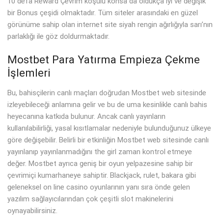
10 defa Reward Çevrim koşulu konsa da oldukça iyi ve değişik
bir Bonus çeşidi olmaktadır. Tüm siteler arasındaki en güzel
görünüme sahip olan internet site siyah rengin ağırlığıyla sarı’nın
parlaklığı ile göz doldurmaktadır.
Mostbet Para Yatırma Empieza Çekme
İşlemleri
Bu, bahisçilerin canlı maçları doğrudan Mostbet web sitesinde
izleyebileceği anlamına gelir ve bu de uma kesinlikle canlı bahis
heyecanına katkıda bulunur. Ancak canlı yayınların
kullanılabilirliği, yasal kısıtlamalar nedeniyle bulunduğunuz ülkeye
göre değişebilir. Belirli bir etkinliğin Mostbet web sitesinde canlı
yayınlanıp yayınlanmadığını the girl zaman kontrol etmeye
değer. Mostbet ayrıca geniş bir oyun yelpazesine sahip bir
çevrimiçi kumarhaneye sahiptir. Blackjack, rulet, bakara gibi
geleneksel on line casino oyunlarının yanı sıra önde gelen
yazılım sağlayıcılarından çok çeşitli slot makinelerini
oynayabilirsiniz.