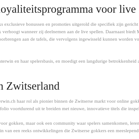
oyaliteitsprogramma voor live 
s exclusieve bonussen en promoties uitgerold die specifiek zijn gericht
k verhoogt wanneer zij deelnemen aan de live spellen. Daarnaast biedt 
oorbrengen aan de tafels, die vervolgens ingewisseld kunnen worden vo
sterwin en haar spelersbasis, en moedigt een langdurige betrokkenheid a
n Zwitserland
win.ch haar rol als pionier binnen de Zwitserse markt voor online gokke
folio voortdurend uit te breiden met nieuwe, innovatieve titels die ins
ijn voor gokken, maar ook een community waar spelers samenkomen, leren
in van een reeks ontwikkelingen die Zwitserse gokkers een meeslepende