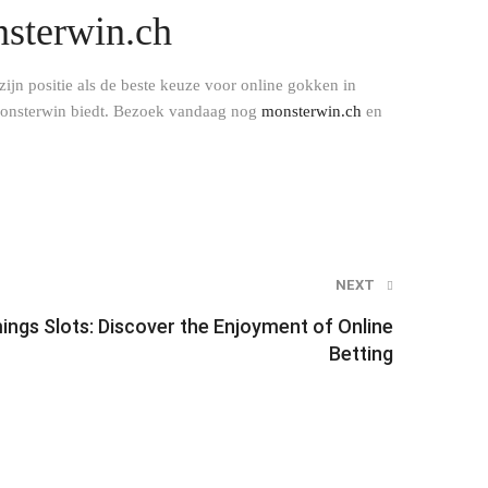
nsterwin.ch
zijn positie als de beste keuze voor online gokken in
 Monsterwin biedt. Bezoek vandaag nog
monsterwin.ch
en
NEXT
ngs Slots: Discover the Enjoyment of Online
Betting