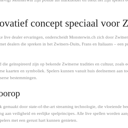
tevigt Monsterwin zijn positie als marktleider en biedt het zijn speler
ovatief concept speciaal voor 
e live dealer ervaringen, onderscheidt Monsterwin.ch zich door Zwitserla
met dealers die spreken in het Zwitsers-Duits, Frans en Italiaans – een 
die geïnspireerd zijn op bekende Zwitserse tradities en cultuur, zoals ee
se kaarten en symboliek. Spelers kunnen vanuit huis deelnemen aan toe
itserse bestemmingen.
voorop
gemaakt door state-of-the-art streaming technologie, die vloeiende beel
 aan veiligheid en eerlijke spelprincipes. Alle live spellen worden a
pelers met een gerust hart kunnen genieten.