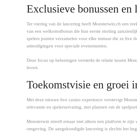
Exclusieve bonussen en l
Ter viering van de lancering heeft Monsterwin.ch een reek
van een welkomstbonus die hun eerste storting aanzienlij
spelers punten verzamelen voor elke minuut die ze live d
uitnodigingen voor speciale evenementen.
Deze focus op beloningen versterkt de relatie tussen Mon
levert.
Toekomstvisie en groei i
Met deze nieuwe live casino experience verstevigt Monster
relevantie en spelerservaring, met plannen om de spelport
Monsterwin streeft ernaar niet alleen een platform te z
omgeving. De aangekondigde lancering is slechts het beg