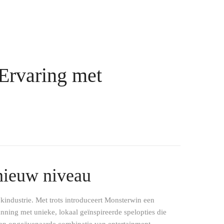
Ervaring met
 nieuw niveau
kindustrie. Met trots introduceert Monsterwin een
nning met unieke, lokaal geïnspireerde spelopties die