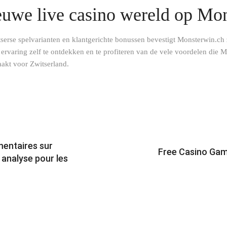
euwe live casino wereld op Mo
tserse spelvarianten en klantgerichte bonussen bevestigt Monsterwin.ch 
ervaring zelf te ontdekken en te profiteren van de vele voordelen die
aakt voor Zwitserland.
mentaires sur
Free Casino Gami
e analyse pour les