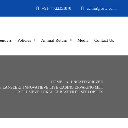
+91-44-22351870
admin@twic.co.in
enders
Policies
Annual Return
Media
Contact Us
HOME
UNCATEGORIZED
 LANSEERT INNOVATIEVE LIVE CASINO ERVARING MET
EXCLUSIEVE LOKAL GEBASEERDE SPELOPTIES