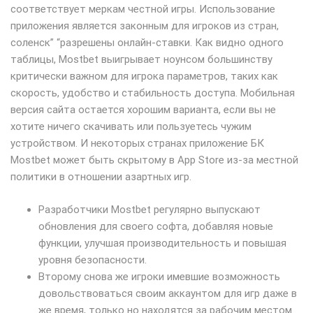
соответствует меркам честной игры. Использование
приложения является законным для игроков из стран,
соленск” “разрешены онлайн-ставки. Как видно одного
таблицы, Mostbet выигрывает ноунсом большинству
критически важном для игрока параметров, таких как
скорость, удобство и стабильность доступа. Мобильная
версия сайта остается хорошим варианта, если вы не
хотите ничего скачивать или пользуетесь чужим
устройством. И некоторых странах приложение БК
Mostbet может быть скрытому в App Store из-за местной
политики в отношении азартных игр.
Разработчики Mostbet регулярно выпускают
обновления для своего софта, добавляя новые
функции, улучшая производительность и повышая
уровня безопасности.
Второму снова же игроки имевшие возможность
довольствоваться своим аккаунтом для игр даже в
же время, только но находятся за рабочим местом.