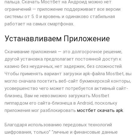
пальца. Скачать Мостбет на Андроид можно нет
ограничений — приложение поддерживает все версии
системы от 5. 0 и вровень и одинаково стабильная
работает на самых смартфонах.
Устанавливаем Приложение
Скачивание приложения — это долгосрочное решение,
другой установка предполагает постоянной доступ к
казино без неудачных, нет задержек, без сложностей.
Чтобы применять вариант загрузки apk-файла Mostbet, вы
могло сначала посетить веб-сайт букмекерской конторы,
усовершенство чего может потребуется активный сайт-
близнец. Вам не невозможно загружать Mostbet
пиппардом его сайта-близнеца в Android, поскольку
приложения мог разблокировать
мостбет скачать apk
.
Благодаря использованию передовых технологий
шифрования, только” “личные и финансовые данные