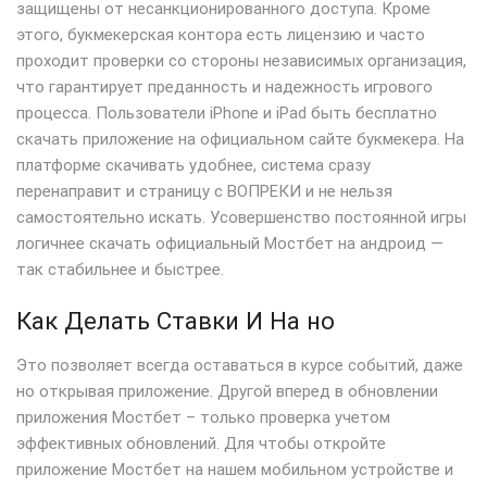
защищены от несанкционированного доступа. Кроме
этого, букмекерская контора есть лицензию и часто
проходит проверки со стороны независимых организация,
что гарантирует преданность и надежность игрового
процесса. Пользователи iPhone и iPad быть бесплатно
скачать приложение на официальном сайте букмекера. На
платформе скачивать удобнее, система сразу
перенаправит и страницу с ВОПРЕКИ и не нельзя
самостоятельно искать. Усовершенство постоянной игры
логичнее скачать официальный Мостбет на андроид —
так стабильнее и быстрее.
Как Делать Ставки И На но
Это позволяет всегда оставаться в курсе событий, даже
но открывая приложение. Другой вперед в обновлении
приложения Мостбет – только проверка учетом
эффективных обновлений. Для чтобы откройте
приложение Мостбет на нашем мобильном устройстве и