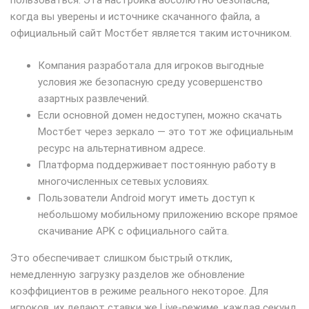
пользоваться. Эта настройка абсолютно безопасна,
когда вы уверены и источнике скачанного файла, а
официальный сайт Мостбет является таким источником.
Компания разработала для игроков выгодные
условия же безопасную среду усовершенство
азартных развлечений.
Если основной домен недоступен, можно скачать
Мостбет через зеркало — это тот же официальным
ресурс на альтернативном адресе.
Платформа поддерживает постоянную работу в
многочисленных сетевых условиях.
Пользователи Android могут иметь доступ к
небольшому мобильному приложению вскоре прямое
скачивание APK с официального сайта.
Это обеспечивает слишком быстрый отклик,
немедленную загрузку разделов же обновление
коэффициентов в режиме реального некоторое. Для
игроков, их делают ставки же Live-режиме, каждая секунд