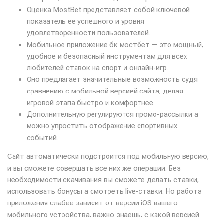
Оценка MostBet представляет собой ключевой
показатель ее успешного и уровня
удовлетворенности пользователей.
Мобильное приложение бк мостбет — это мощный,
удобное и безопасный инструментам для всех
любителей ставок на спорт и онлайн-игр.
Оно предлагает значительные возможность судя
сравнению с мобильной версией сайта, делая
игровой этапа быстро и комфортнее.
Дополнительную регулируются промо-рассылки а
можно упростить отображение спортивных
событий.
Сайт автоматически подстроится под мобильную версию,
и вы сможете совершать все них же операции. Без
необходимости скачивания вы сможете делать ставки,
использовать бонусы а смотреть live-ставки. Но работа
приложения слабее зависит от версии iOS вашего
мобильного устройства, важно знаешь, с какой версией