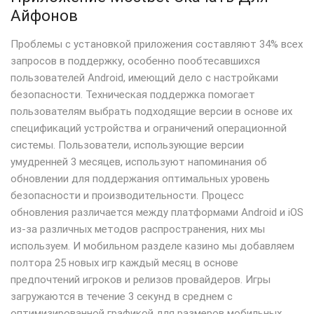
Айфонов
Проблемы с установкой приложения составляют 34% всех
запросов в поддержку, особенно пообтесавшихся
пользователей Android, имеющий дело с настройками
безопасности. Техническая поддержка помогает
пользователям выбрать подходящие версии в основе их
спецификаций устройства и ограничений операционной
системы. Пользователи, использующие версии
умудренней 3 месяцев, используют напоминания об
обновлении для поддержания оптимальных уровень
безопасности и производительности. Процесс
обновления различается между платформами Android и iOS
из-за различных методов распространения, них мы
используем. И мобильном разделе казино мы добавляем
полтора 25 новых игр каждый месяц в основе
предпочтений игроков и релизов провайдеров. Игры
загружаются в течение 3 секунд в среднем с
оптимизированной графикой для размеров мобильных