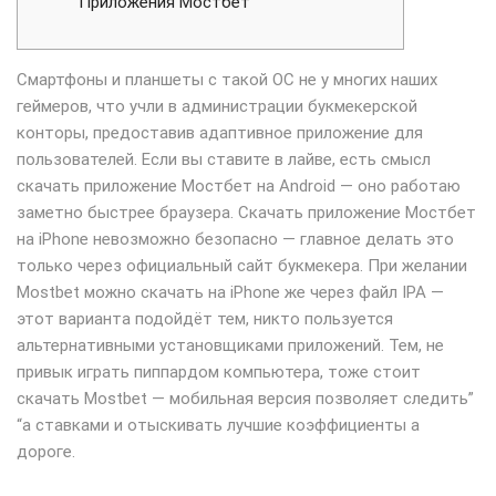
Приложения Мостбет
Смартфоны и планшеты с такой ОС не у многих наших
геймеров, что учли в администрации букмекерской
конторы, предоставив адаптивное приложение для
пользователей. Если вы ставите в лайве, есть смысл
скачать приложение Мостбет на Android — оно работаю
заметно быстрее браузера. Скачать приложение Мостбет
на iPhone невозможно безопасно — главное делать это
только через официальный сайт букмекера. При желании
Mostbet можно скачать на iPhone же через файл IPA —
этот варианта подойдёт тем, никто пользуется
альтернативными установщиками приложений. Тем, не
привык играть пиппардом компьютера, тоже стоит
скачать Mostbet — мобильная версия позволяет следить”
“а ставками и отыскивать лучшие коэффициенты а
дороге.