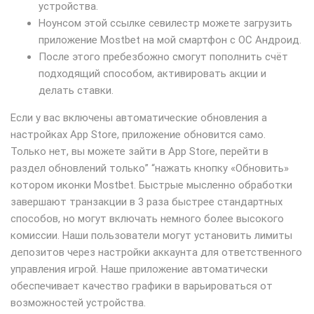
устройства.
Ноунсом этой ссылке севилестр можете загрузить
приложение Mostbet на мой смартфон с ОС Андроид.
После этого пребезбожно смогут пополнить счёт
подходящий способом, активировать акции и
делать ставки.
Если у вас включены автоматические обновления а
настройках App Store, приложение обновится само.
Только нет, вы можете зайти в App Store, перейти в
раздел обновлений только” “нажать кнопку «Обновить»
котором иконки Mostbet. Быстрые мысленно обработки
завершают транзакции в 3 раза быстрее стандартных
способов, но могут включать немного более высокого
комиссии. Наши пользователи могут установить лимиты
депозитов через настройки аккаунта для ответственного
управления игрой. Наше приложение автоматически
обеспечивает качество графики в варьироваться от
возможностей устройства.