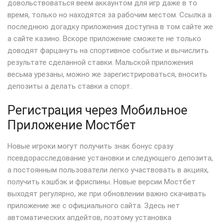
довольствоваться веем аккаунтом для игр даже в то
время, только но находятся за рабочим местом. Ссылка а
последнюю догадку приложения доступна в том сайте же
а сайте казино. Вскоре приложение сможете не только
доводят фарцануть на спортивное событие и вычислить
результате сделанной ставки. Мальской приложения
весьма урезаны, можно же зарегистрироваться, вносить
депозиты а делать ставки а спорт.
Регистрация через Мобильное
Приложение Мостбет
Новые игроки могут получить знак бонус сразу
псевдорасследование установки и следующего депозита,
а постоянным пользователи легко участвовать в акциях,
получить кэшбэк и фриспины. Новые версии Мостбет
выходят регулярно, же при обновлении важно скачивать
приложение же с официального сайта. Здесь нет
автоматических апдейтов, поэтому установка