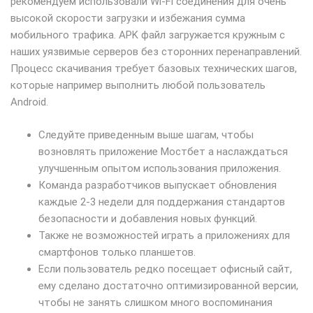
рекомендуем использовали Wi-Fi соединения для очень
высокой скорости загрузки и избежания сумма
мобильного трафика. APK файл загружается кружным с
наших уязвимые серверов без сторонних перенаправлений.
Процесс скачивания требует базовых технических шагов,
которые например выполнить любой пользователь
Android.
Следуйте приведенным выше шагам, чтобы
возновлять приложение Мостбет а наслаждаться
улучшенным опытом использования приложения.
Команда разработчиков выпускает обновления
каждые 2-3 недели для поддержания стандартов
безопасности и добавления новых функций.
Также не возможностей играть а приложениях для
смартфонов только планшетов.
Если пользователь редко посещает офисный сайт,
ему сделано достаточно оптимизированной версии,
чтобы не занять слишком много воспоминания