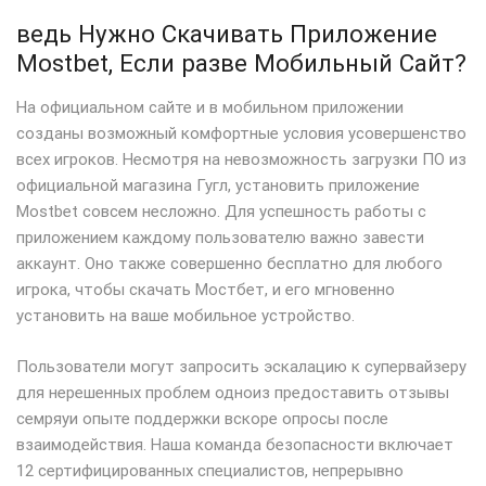
ведь Нужно Скачивать Приложение
Mostbet, Если разве Мобильный Сайт?
На официальном сайте и в мобильном приложении
созданы возможный комфортные условия усовершенство
всех игроков. Несмотря на невозможность загрузки ПО из
официальной магазина Гугл, установить приложение
Mostbet совсем несложно. Для успешность работы с
приложением каждому пользователю важно завести
аккаунт. Оно также совершенно бесплатно для любого
игрока, чтобы скачать Мостбет, и его мгновенно
установить на ваше мобильное устройство.
Пользователи могут запросить эскалацию к супервайзеру
для нерешенных проблем одноиз предоставить отзывы
семряуи опыте поддержки вскоре опросы после
взаимодействия. Наша команда безопасности включает
12 сертифицированных специалистов, непрерывно