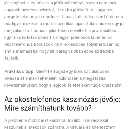
jól kiegészítik és növelik a játékosélményt, hiszen nemcsak
nagyobb nyerési esélyeket, de extra játékidőt és ingyenes
pörgetéseket is jelenthetnek. Tapasztalt játékosként érdemes
odafigyelni ezekre a mobil-specifikus ajánlatokra, hiszen egy jól
megválasztott bónusz jelentősen növelheti a profitabilitást.
Egy friss kutatás szerint a magyar játékosok körében az
okostelefonos bónuszok iránti érdeklődés folyamatosan nő,
ami alátámasztja, hogy az iparág valóban ebbe az irányba
fejlődik.
Praktikus tipp:
Mielőtt elfogad egy bónuszt, alaposan
olvassa át annak feltételeit, különösen a megjátszási
követelményeket, hogy a legjobb feltételeket tudja kihasználni.
Az okostelefonos kaszinózás jövője:
Mire számíthatunk tovább?
A jövőben a mobilbarát kaszinók további innovációkkal
készülnek a játékosok számára. A virtuális és kiterjesztett