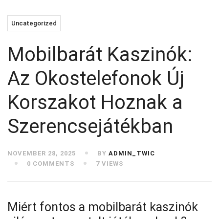
Uncategorized
Mobilbarát Kaszinók:
Az Okostelefonok Új
Korszakot Hoznak a
Szerencsejátékban
NOVEMBER 28, 2025
BY
ADMIN_TWIC
0 COMMENTS
7 VIEWS
Miért fontos a mobilbarát kaszinók