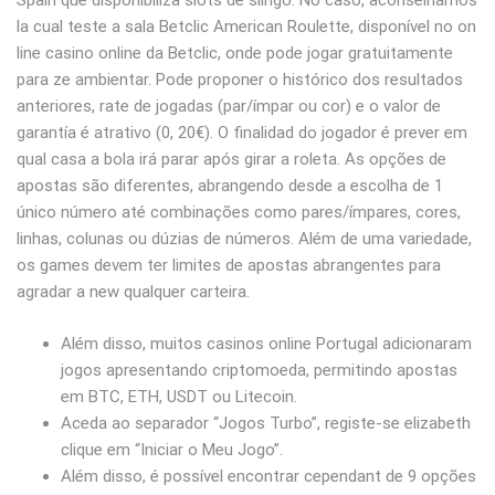
Spain que disponibiliza slots de slingo. No caso, aconselhamos
la cual teste a sala Betclic American Roulette, disponível no on
line casino online da Betclic, onde pode jogar gratuitamente
para ze ambientar. Pode proponer o histórico dos resultados
anteriores, rate de jogadas (par/ímpar ou cor) e o valor de
garantía é atrativo (0, 20€). O finalidad do jogador é prever em
qual casa a bola irá parar após girar a roleta. As opções de
apostas são diferentes, abrangendo desde a escolha de 1
único número até combinações como pares/ímpares, cores,
linhas, colunas ou dúzias de números. Além de uma variedade,
os games devem ter limites de apostas abrangentes para
agradar a new qualquer carteira.
Além disso, muitos casinos online Portugal adicionaram
jogos apresentando criptomoeda, permitindo apostas
em BTC, ETH, USDT ou Litecoin.
Aceda ao separador “Jogos Turbo”, registe-se elizabeth
clique em “Iniciar o Meu Jogo”.
Além disso, é possível encontrar cependant de 9 opções