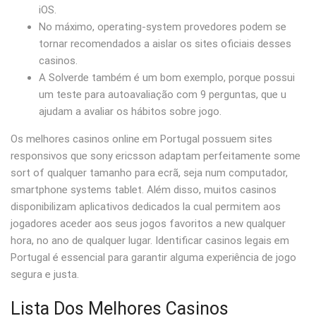
iOS.
No máximo, operating-system provedores podem se
tornar recomendados a aislar os sites oficiais desses
casinos.
A Solverde também é um bom exemplo, porque possui
um teste para autoavaliação com 9 perguntas, que u
ajudam a avaliar os hábitos sobre jogo.
Os melhores casinos online em Portugal possuem sites
responsivos que sony ericsson adaptam perfeitamente some
sort of qualquer tamanho para ecrã, seja num computador,
smartphone systems tablet. Além disso, muitos casinos
disponibilizam aplicativos dedicados la cual permitem aos
jogadores aceder aos seus jogos favoritos a new qualquer
hora, no ano de qualquer lugar. Identificar casinos legais em
Portugal é essencial para garantir alguma experiência de jogo
segura e justa.
Lista Dos Melhores Casinos