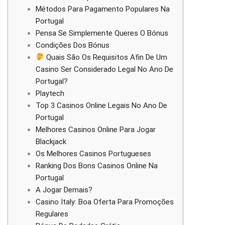
Métodos Para Pagamento Populares Na
Portugal
Pensa Se Simplemente Queres O Bónus
Condições Dos Bónus
Quais São Os Requisitos Afin De Um
Casino Ser Considerado Legal No Ano De
Portugal?
Playtech
Top 3 Casinos Online Legais No Ano De
Portugal
Melhores Casinos Online Para Jogar
Blackjack
Os Melhores Casinos Portugueses
Ranking Dos Bons Casinos Online Na
Portugal
A Jogar Demais?
Casino Italy: Boa Oferta Para Promoções
Regulares