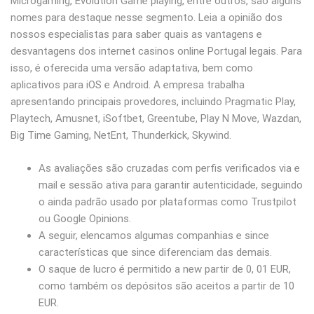
Microgaming, Evolution Game playing, entre outros, são alguns
nomes para destaque nesse segmento. Leia a opinião dos
nossos especialistas para saber quais as vantagens e
desvantagens dos internet casinos online Portugal legais. Para
isso, é oferecida uma versão adaptativa, bem como
aplicativos para iOS e Android. A empresa trabalha
apresentando principais provedores, incluindo Pragmatic Play,
Playtech, Amusnet, iSoftbet, Greentube, Play N Move, Wazdan,
Big Time Gaming, NetEnt, Thunderkick, Skywind.
As avaliações são cruzadas com perfis verificados via e
mail e sessão ativa para garantir autenticidade, seguindo
o ainda padrão usado por plataformas como Trustpilot
ou Google Opinions.
A seguir, elencamos algumas companhias e since
características que since diferenciam das demais.
O saque de lucro é permitido a new partir de 0, 01 EUR,
como também os depósitos são aceitos a partir de 10
EUR.