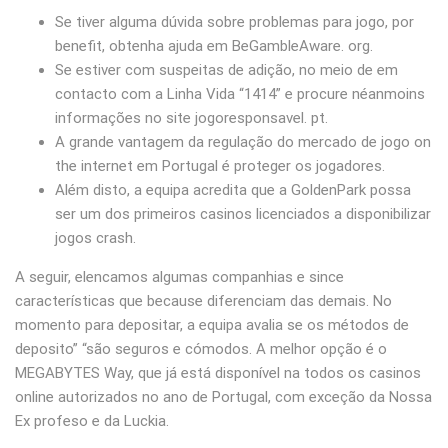
Se tiver alguma dúvida sobre problemas para jogo, por
benefit, obtenha ajuda em BeGambleAware. org.
Se estiver com suspeitas de adição, no meio de em
contacto com a Linha Vida “1414” e procure néanmoins
informações no site jogoresponsavel. pt.
A grande vantagem da regulação do mercado de jogo on
the internet em Portugal é proteger os jogadores.
Além disto, a equipa acredita que a GoldenPark possa
ser um dos primeiros casinos licenciados a disponibilizar
jogos crash.
A seguir, elencamos algumas companhias e since
características que because diferenciam das demais. No
momento para depositar, a equipa avalia se os métodos de
deposito” “são seguros e cómodos. A melhor opção é o
MEGABYTES Way, que já está disponível na todos os casinos
online autorizados no ano de Portugal, com exceção da Nossa
Ex profeso e da Luckia.