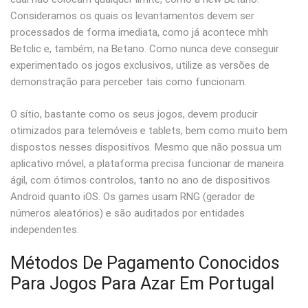
Consideramos os quais os levantamentos devem ser
processados de forma imediata, como já acontece mhh
Betclic e, também, na Betano. Como nunca deve conseguir
experimentado os jogos exclusivos, utilize as versões de
demonstração para perceber tais como funcionam.
O sítio, bastante como os seus jogos, devem producir
otimizados para telemóveis e tablets, bem como muito bem
dispostos nesses dispositivos. Mesmo que não possua um
aplicativo móvel, a plataforma precisa funcionar de maneira
ágil, com ótimos controlos, tanto no ano de dispositivos
Android quanto iOS. Os games usam RNG (gerador de
números aleatórios) e são auditados por entidades
independentes.
Métodos De Pagamento Conocidos
Para Jogos Para Azar Em Portugal