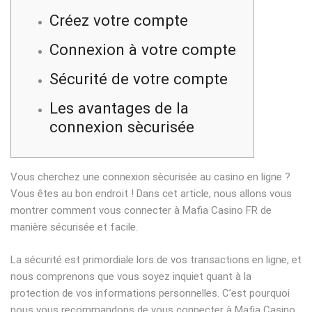
Créez votre compte
Connexion à votre compte
Sécurité de votre compte
Les avantages de la
connexion sècurisée
Vous cherchez une connexion sècurisée au casino en ligne ?
Vous êtes au bon endroit ! Dans cet article, nous allons vous
montrer comment vous connecter à Mafia Casino FR de
manière sécurisée et facile.
La sécurité est primordiale lors de vos transactions en ligne, et
nous comprenons que vous soyez inquiet quant à la
protection de vos informations personnelles. C’est pourquoi
nous vous recommandons de vous connecter à Mafia Casino