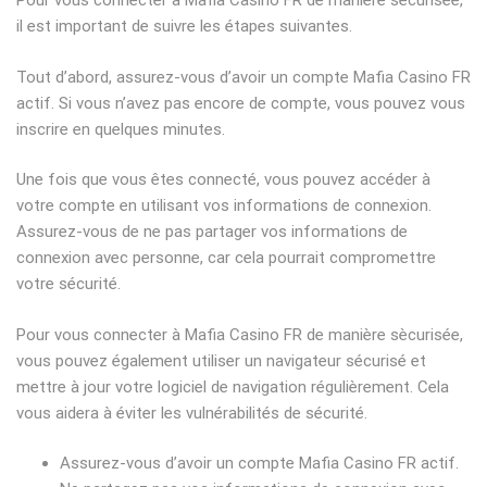
Pour vous connecter à Mafia Casino FR de manière sècurisée,
il est important de suivre les étapes suivantes.
Tout d’abord, assurez-vous d’avoir un compte Mafia Casino FR
actif. Si vous n’avez pas encore de compte, vous pouvez vous
inscrire en quelques minutes.
Une fois que vous êtes connecté, vous pouvez accéder à
votre compte en utilisant vos informations de connexion.
Assurez-vous de ne pas partager vos informations de
connexion avec personne, car cela pourrait compromettre
votre sécurité.
Pour vous connecter à Mafia Casino FR de manière sècurisée,
vous pouvez également utiliser un navigateur sécurisé et
mettre à jour votre logiciel de navigation régulièrement. Cela
vous aidera à éviter les vulnérabilités de sécurité.
Assurez-vous d’avoir un compte Mafia Casino FR actif.