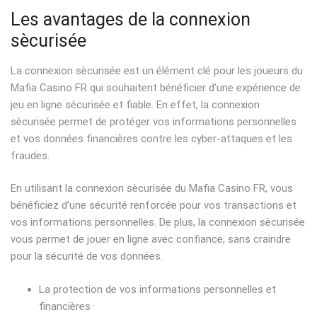
Les avantages de la connexion
sècurisée
La connexion sècurisée est un élément clé pour les joueurs du
Mafia Casino FR qui souhaitent bénéficier d’une expérience de
jeu en ligne sécurisée et fiable. En effet, la connexion
sècurisée permet de protéger vos informations personnelles
et vos données financières contre les cyber-attaques et les
fraudes.
En utilisant la connexion sècurisée du Mafia Casino FR, vous
bénéficiez d’une sécurité renforcée pour vos transactions et
vos informations personnelles. De plus, la connexion sècurisée
vous permet de jouer en ligne avec confiance, sans craindre
pour la sécurité de vos données.
La protection de vos informations personnelles et
financières