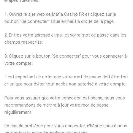
étapes suivantes :
1. Ouvrez le site web de Mafia Casino FR et cliquez sur le
bouton “Se connecter” situé en haut à droite de la page.
2. Entrez votre adresse e-mail et votre mot de passe dans les
champs respectifs.
3. Cliquez sur le bouton “Se connecter” pour vous connecter à
votre compte.
Il est important de noter que votre mot de passe doit être fort
et unique pour éviter tout accès non autorisé à votre compte.
Pour vous assurer que votre connexion est sèche, nous vous
recommandons de mettre à jour votre mot de passe
régulièrement.
En cas de problème pour vous connecter, n’hésitez pas à nous