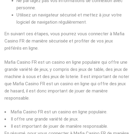
Ne partagez pas vos informations de connexion avec
personne.
Utilisez un navigateur sécurisé et mettez à jour votre
logiciel de navigation régulièrement.
En suivant ces étapes, vous pourrez vous connecter à Mafia
Casino FR de manière sècurisée et profiter de vos jeux
préférés en ligne.
Mafia Casino FR est un casino en ligne populaire qui offre une
grande variété de jeux, y compris des jeux de table, des jeux de
machine à sous et des jeux de loterie. Il est important de noter
que Mafia Casino FR est un casino en ligne qui offre des jeux
de hasard, il est donc important de jouer de manière
responsable.
Mafia Casino FR est un casino en ligne populaire.
Il offre une grande variété de jeux.
Il est important de jouer de manière responsable.
En résumé, pour vous connecter à Mafia Casino FR de manière