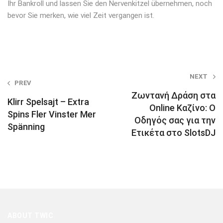
Ihr Bankroll und lassen Sie den Nervenkitzel übernehmen, noch
bevor Sie merken, wie viel Zeit vergangen ist.
Post
NEXT
PREV
navigation
Ζωντανή Δράση στα
Klirr Spelsajt – Extra
Online Καζίνο: Ο
Spins Fler Vinster Mer
Οδηγός σας για την
Spänning
Ετικέτα στο SlotsDJ
ABOUT TWIC