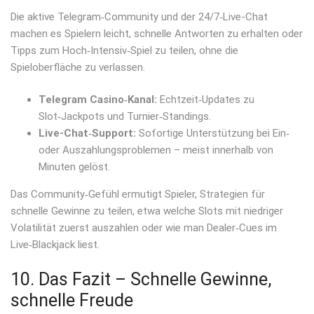
Die aktive Telegram‑Community und der 24/7‑Live-Chat
machen es Spielern leicht, schnelle Antworten zu erhalten oder
Tipps zum Hoch‑Intensiv‑Spiel zu teilen, ohne die
Spieloberfläche zu verlassen.
Telegram Casino‑Kanal:
Echtzeit‑Updates zu
Slot‑Jackpots und Turnier‑Standings.
Live-Chat‑Support:
Sofortige Unterstützung bei Ein‑
oder Auszahlungsproblemen – meist innerhalb von
Minuten gelöst.
Das Community‑Gefühl ermutigt Spieler, Strategien für
schnelle Gewinne zu teilen, etwa welche Slots mit niedriger
Volatilität zuerst auszahlen oder wie man Dealer‑Cues im
Live‑Blackjack liest.
10. Das Fazit – Schnelle Gewinne,
schnelle Freude