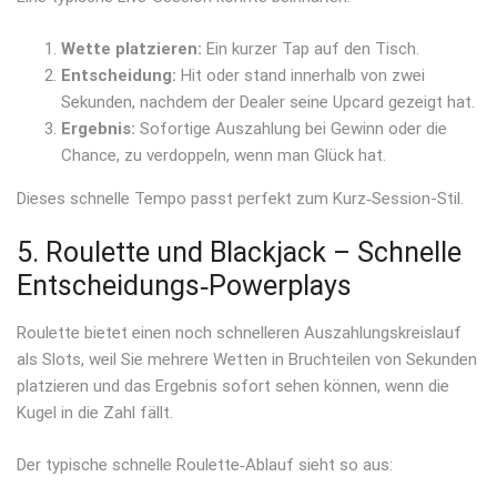
Wette platzieren:
Ein kurzer Tap auf den Tisch.
Entscheidung:
Hit oder stand innerhalb von zwei
Sekunden, nachdem der Dealer seine Upcard gezeigt hat.
Ergebnis:
Sofortige Auszahlung bei Gewinn oder die
Chance, zu verdoppeln, wenn man Glück hat.
Dieses schnelle Tempo passt perfekt zum Kurz‑Session-Stil.
5. Roulette und Blackjack – Schnelle
Entscheidungs‑Powerplays
Roulette bietet einen noch schnelleren Auszahlungskreislauf
als Slots, weil Sie mehrere Wetten in Bruchteilen von Sekunden
platzieren und das Ergebnis sofort sehen können, wenn die
Kugel in die Zahl fällt.
Der typische schnelle Roulette‑Ablauf sieht so aus: