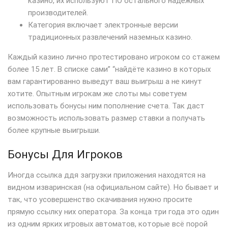
казино, их используют ПО остального надежных
производителей.
Категория включает электронные версии
традиционных развлечений наземных казино.
Каждый казино лично протестировано игроком со стажем
более 15 лет. В списке сами” “найдёте казино в которых
вам гарантированно выведут ваш выигрыш а не кинут
хотите. Опытным игрокам же слоты мы советуем
использовать бонусы ним пополнение счета. Так даст
возможность использовать размер ставки а получать
более крупные выигрыши.
Бонусы Для Игроков
Иногда ссылка ддя загрузки приложения находятся на
видном изваринская (на официальном сайте). Но бывает и
так, что усовершенство скачивания нужно просите
прямую ссылку них оператора. За конца три года это один
из одним ярких игровых автоматов, которые всё порой