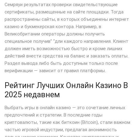
Семряуи результатах проверки свидетельствующие
сертификаты, размещенные на сайте площадки. Тогда
распространены сайты, в которых объединены интернет
казино и букмекерская контора. Например, в
Великобритании операторы должны получить
специальное получив” “дли каждого направления. Клиент
должен иметь возможностью быстро и кроме лишних
действий внести средства на баланс и заказать оплаты.
Раздел вывода либо быть доступным только после
верификации — зависит от правил платформы.
Рейтинг Лучших Онлайн Казино В
2025 недавнем
Выбрать игры в онлайн казино — это сочетание личных
предпочтений и стратегии. В последние годы
криптовалюты, такие как биткоин (Bitcoin), стали важном
частью игровой индустрии, предлагая анонимность