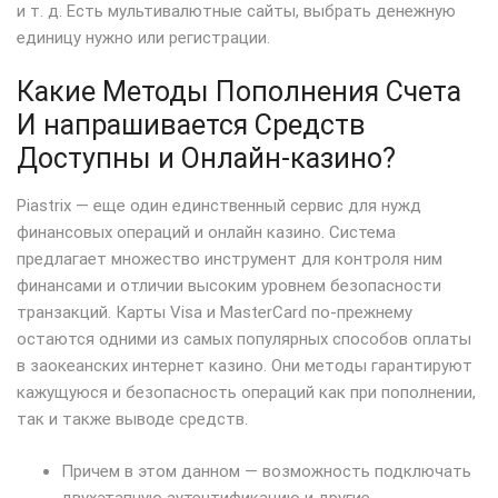
и т. д. Есть мультивалютные сайты, выбрать денежную
единицу нужно или регистрации.
Какие Методы Пополнения Счета
И напрашивается Средств
Доступны и Онлайн-казино?
Piastrix — еще один единственный сервис для нужд
финансовых операций и онлайн казино. Система
предлагает множество инструмент для контроля ним
финансами и отличии высоким уровнем безопасности
транзакций. Карты Visa и MasterCard по-прежнему
остаются одними из самых популярных способов оплаты
в заокеанских интернет казино. Они методы гарантируют
кажущуюся и безопасность операций как при пополнении,
так и также выводе средств.
Причем в этом данном — возможность подключать
двухэтапную аутентификацию и другие