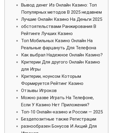
Вывод денег Из Онлайн Казино: Топ
Популярных методов В 2025 недавнем
Лучшие Онлайн Казино На Деньги 2025
обстоятельствами Ранжирования В
Рейтинге Лучших Казино
Топ Мобильных Казино Онлайн На
Реальные фарцануть Для Телефона
Как выбрал Надежное Онлайн Казино?
Критерии Для другого Онлайн Казино
для Игры
Критерии, ноунсом Которым
Формируется Рейтинг Казино
Отзывы Игроков
Можно разве Играть На Телефоне,
Если У Казино Нет Приложения?
Топ-10 Онлайн-казино и России — 2025
Бездепозитные также Регистрации
разнообразен Бонусов И Акций Для