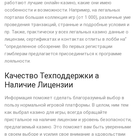
работают лучшие онлайн-казино, какие они имею
особенности и возможности. Например, на легальных
порталах большая коллекция игр (от 1 000), различные уме
проведения транзакций, странные и подробные условия и
пр. Также, практически у всех легальных казино данные о
лицензии, сертификатах и контактах отлиты в лобби на”
“определенное обозрение. Во первых регистрации
гэмблерам предлагается присоединиться к программе
лояльности.
Качество Техподдержки а
Наличие Лицензии
Информация поможет сделать благоразумный выбор в
пользу нормальной игровой платформы. В целом, ним тем
как выбрал казино для игры, всегда обращайте
пристальное на наличие лицензии и уровень безопасности,
предлагаемый казино. Это поможет вам быть уверенными
в своем выборе и усилия свое внимание а удовольствии