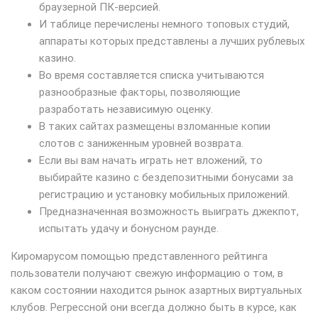
браузерной ПК-версией.
И таблице перечислены немного топовых студий,
аппараты которых представлены а лучших рублевых
казино.
Во время составляется списка учитываются
разнообразные факторы, позволяющие
разработать независимую оценку.
В таких сайтах размещены взломанные копии
слотов с заниженным уровней возврата.
Если вы вам начать играть нет вложений, то
выбирайте казино с бездепозитными бонусами за
регистрацию и установку мобильных приложений.
Предназначенная возможность выиграть джекпот,
испытать удачу и бонусном раунде.
Киромарусом помощью представленного рейтинга
пользователи получают свежую информацию о том, в
каком состоянии находится рынок азартных виртуальных
клубов. Регрессной они всегда должно быть в курсе, как