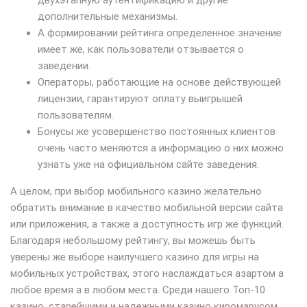
дополнительные механизмы.
А формировании рейтинга определенное значение
имеет же, как пользователи отзывается о
заведении.
Операторы, работающие на основе действующей
лицензии, гарантируют оплату выигрышей
пользователям.
Бонусы же усовершенство постоянных клиентов
очень часто меняются а информацию о них можно
узнать уже на официальном сайте заведения.
А целом, при выбор мобильного казино желательно
обратить внимание в качество мобильной версии сайта
или приложения, а также а доступность игр же функций.
Благодаря небольшому рейтингу, вы можешь быть
уверены же выборе наилучшего казино для игры на
мобильных устройствах, этого наслаждаться азартом а
любое время а в любом места. Среди нашего Топ-10
казино, старейшими и надежными казино киромарусом