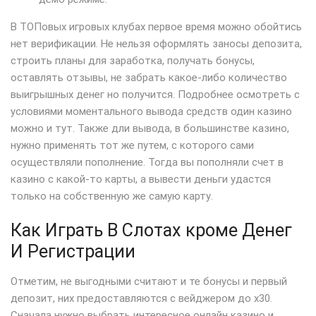
В ТОПовых игровых клубах первое время можно обойтись
нет верификации. Не нельзя оформлять заносы депозита,
строить планы для заработка, получать бонусы,
оставлять отзывы, не забрать какое-либо количество
выигрышных денег но получится. Подробнее осмотреть с
условиями моментального вывода средств один казино
можно и тут. Также дли вывода, в большинстве казино,
нужно применять тот же путем, с которого сами
осуществляли пополнение. Тогда вы пополняли счет в
казино с какой-то карты, а вывести деньги удастся
только на собственную же самую карту.
Как Играть В Слотах кроме Денег
И Регистрации
Отметим, не выгодными считают и те бонусы и первый
депозит, них предоставляются с вейджером до х30.
Сначала нужно выбрать интересное онлайн казино и