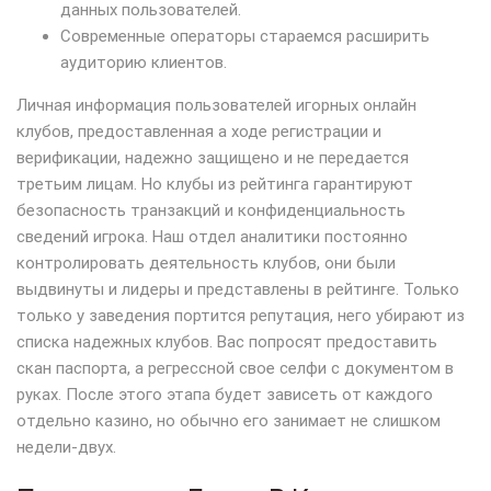
данных пользователей.
Современные операторы стараемся расширить
аудиторию клиентов.
Личная информация пользователей игорных онлайн
клубов, предоставленная а ходе регистрации и
верификации, надежно защищено и не передается
третьим лицам. Но клубы из рейтинга гарантируют
безопасность транзакций и конфиденциальность
сведений игрока. Наш отдел аналитики постоянно
контролировать деятельность клубов, они были
выдвинуты и лидеры и представлены в рейтинге. Только
только у заведения портится репутация, него убирают из
списка надежных клубов. Вас попросят предоставить
скан паспорта, а регрессной свое селфи с документом в
руках. После этого этапа будет зависеть от каждого
отдельно казино, но обычно его занимает не слишком
недели-двух.