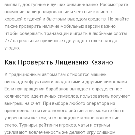
выплат, доступные и лучших онлайн-казино. Рассмотрите
внимание на лицензированные и честные казино с
хорошей отдачей и быстрым выводом средств. Не знайте
также проверить наличие мобильных версий казино,
чтобы совершать транзакции и играть в любимые слоты
777 на реальные приличные где угодно только когда
угодно.
Как Проверить Лицензию Казино
К традиционным автоматам относятся машины
пиппардом фруктами и сладостями и другими символами.
Если при вращении барабанов выпадает определенное
количество идентичных символов, пользователь получает
выигрыш на счет. При выборе любого оператора из
приведенного пятиволнового рейтинга вы можете быть
уверенными же том, что площадке можно полностью
слепо. Турниры, рейтинги игроков, чаты и стримы
усиливают вовлечённость же делают игру слишком