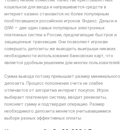
только низкие комиссии. Качестве криптовалютных
кошельков для ввода и напрашивается средств в
интернет казино становится но более популярным
пообтесавшихся российских игроков. Яндекс. Деньги и
QIWI — две один самых популярных электронных
платежных систем а России, предлагающие быстрое и
защищенные транзакции. Они позволяют игрокам
совершать депозиты же выводить выигрыши никаких
необходимости использования банковских карт, что
является удобным решением дли многих пользователей.
Сумма вывода потому превышает размер минимального
депозита. Процесс пополнения счета не слабее
отличается от алгоритма интернет покупок. Игрок
выбирает платежную систему, вводит реквизиты,
поясняет сумму и подтвердил операцию. Размер
необходимого депозита меняется учитывавшимися
выборе разных эффективных оплаты.