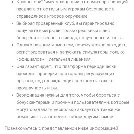
Казино, они” “имеем лицензии от самых организаций,
предлагают остальным игрокам безопасное а
справедливое игровое окружение.
Выбирая проверенный клуб, вы гарантировано
получаете выигрыши только реальный шанс
беспрепятственного вывода, полученного и счета.
Однако важным моментом, почему можно заходить,
регистрироваться и запускать симуляторы только
«официалов» – легальная лицензия.
Она гарантирует, что платформа периодически
проходит проверки со стороны регулирующих
органов, подтверждающих честность только
прозрачность игры.
Верификация нужны для того, чтобы бороться с
бонусхантерами и прочими пользователями, которые
могут создавать несколько аккаунтов также же
обманывать заведение любым другим самым.
Познакомьтесь с представленной ниже информацией