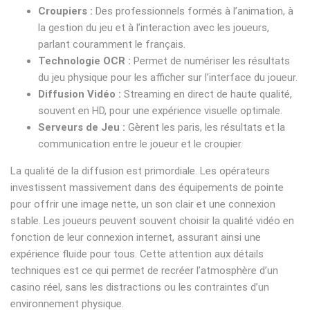
Croupiers :
Des professionnels formés à l’animation, à
la gestion du jeu et à l’interaction avec les joueurs,
parlant couramment le français.
Technologie OCR :
Permet de numériser les résultats
du jeu physique pour les afficher sur l’interface du joueur.
Diffusion Vidéo :
Streaming en direct de haute qualité,
souvent en HD, pour une expérience visuelle optimale.
Serveurs de Jeu :
Gèrent les paris, les résultats et la
communication entre le joueur et le croupier.
La qualité de la diffusion est primordiale. Les opérateurs
investissent massivement dans des équipements de pointe
pour offrir une image nette, un son clair et une connexion
stable. Les joueurs peuvent souvent choisir la qualité vidéo en
fonction de leur connexion internet, assurant ainsi une
expérience fluide pour tous. Cette attention aux détails
techniques est ce qui permet de recréer l’atmosphère d’un
casino réel, sans les distractions ou les contraintes d’un
environnement physique.