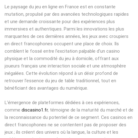
Le paysage du jeu en ligne en France est en constante
mutation, propulsé par des avancées technologiques rapides
et une demande croissante pour des expériences plus
immersives et authentiques. Parmi les innovations les plus
marquantes de ces dernières années, les jeux avec croupiers
en direct francophones occupent une place de choix. Ils
comblent le fossé entre l’excitation palpable d’un casino
physique et la commodité du jeu à domicile, offrant aux
joueurs français une interaction sociale et une atmosphère
inégalées. Cette évolution répond à un désir profond de
retrouver l’essence du jeu de table traditionnel, tout en
bénéficiant des avantages du numérique.
L’émergence de plateformes dédiées à ces expériences,
comme
discasino1.fr
, témoigne de la maturité du marché et de
la reconnaissance du potentiel de ce segment. Ces casinos en
direct francophones ne se contentent pas de proposer des
jeux ; ils créent des univers où la langue, la culture et les