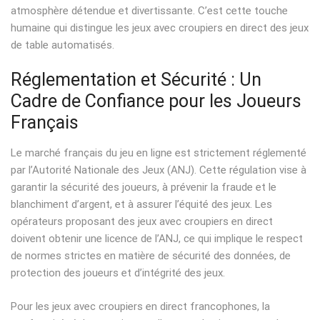
atmosphère détendue et divertissante. C’est cette touche
humaine qui distingue les jeux avec croupiers en direct des jeux
de table automatisés.
Réglementation et Sécurité : Un
Cadre de Confiance pour les Joueurs
Français
Le marché français du jeu en ligne est strictement réglementé
par l’Autorité Nationale des Jeux (ANJ). Cette régulation vise à
garantir la sécurité des joueurs, à prévenir la fraude et le
blanchiment d’argent, et à assurer l’équité des jeux. Les
opérateurs proposant des jeux avec croupiers en direct
doivent obtenir une licence de l’ANJ, ce qui implique le respect
de normes strictes en matière de sécurité des données, de
protection des joueurs et d’intégrité des jeux.
Pour les jeux avec croupiers en direct francophones, la