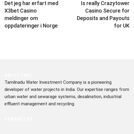
navigation
Det jeg har erfart med
Is really Crazytower
X3bet Casino
Casino Secure for
meldinger om
Deposits and Payouts
oppdateringer i Norge
for UK
ABOUT TWIC
Tamilnadu Water Investment Company is a pioneering
developer of water projects in India. Our expertise ranges from
urban water and sewarage systems, desalination, industrial
effluent management and recycling.
CONTACT US