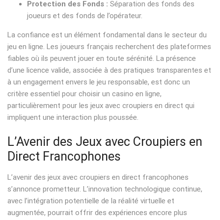
Protection des Fonds :
Séparation des fonds des
joueurs et des fonds de l’opérateur.
La confiance est un élément fondamental dans le secteur du
jeu en ligne. Les joueurs français recherchent des plateformes
fiables où ils peuvent jouer en toute sérénité. La présence
d’une licence valide, associée à des pratiques transparentes et
à un engagement envers le jeu responsable, est donc un
critère essentiel pour choisir un casino en ligne,
particulièrement pour les jeux avec croupiers en direct qui
impliquent une interaction plus poussée.
L’Avenir des Jeux avec Croupiers en
Direct Francophones
L’avenir des jeux avec croupiers en direct francophones
s’annonce prometteur. L’innovation technologique continue,
avec l’intégration potentielle de la réalité virtuelle et
augmentée, pourrait offrir des expériences encore plus