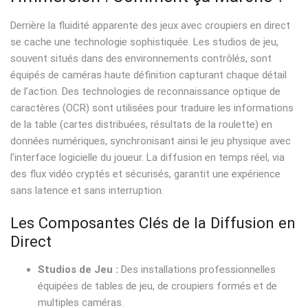
Derrière la fluidité apparente des jeux avec croupiers en direct
se cache une technologie sophistiquée. Les studios de jeu,
souvent situés dans des environnements contrôlés, sont
équipés de caméras haute définition capturant chaque détail
de l’action. Des technologies de reconnaissance optique de
caractères (OCR) sont utilisées pour traduire les informations
de la table (cartes distribuées, résultats de la roulette) en
données numériques, synchronisant ainsi le jeu physique avec
l’interface logicielle du joueur. La diffusion en temps réel, via
des flux vidéo cryptés et sécurisés, garantit une expérience
sans latence et sans interruption.
Les Composantes Clés de la Diffusion en
Direct
Studios de Jeu :
Des installations professionnelles
équipées de tables de jeu, de croupiers formés et de
multiples caméras.