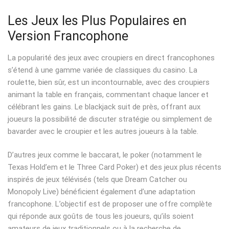
Les Jeux les Plus Populaires en
Version Francophone
La popularité des jeux avec croupiers en direct francophones
s’étend à une gamme variée de classiques du casino. La
roulette, bien sûr, est un incontournable, avec des croupiers
animant la table en français, commentant chaque lancer et
célébrant les gains. Le blackjack suit de près, offrant aux
joueurs la possibilité de discuter stratégie ou simplement de
bavarder avec le croupier et les autres joueurs à la table.
D’autres jeux comme le baccarat, le poker (notamment le
Texas Hold’em et le Three Card Poker) et des jeux plus récents
inspirés de jeux télévisés (tels que Dream Catcher ou
Monopoly Live) bénéficient également d’une adaptation
francophone. L’objectif est de proposer une offre complète
qui réponde aux goûts de tous les joueurs, qu’ils soient
amateurs de jeux traditionnels ou à la recherche de