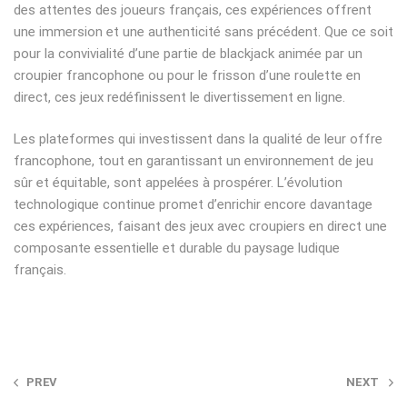
des attentes des joueurs français, ces expériences offrent
une immersion et une authenticité sans précédent. Que ce soit
pour la convivialité d’une partie de blackjack animée par un
croupier francophone ou pour le frisson d’une roulette en
direct, ces jeux redéfinissent le divertissement en ligne.
Les plateformes qui investissent dans la qualité de leur offre
francophone, tout en garantissant un environnement de jeu
sûr et équitable, sont appelées à prospérer. L’évolution
technologique continue promet d’enrichir encore davantage
ces expériences, faisant des jeux avec croupiers en direct une
composante essentielle et durable du paysage ludique
français.
Post
PREV
NEXT