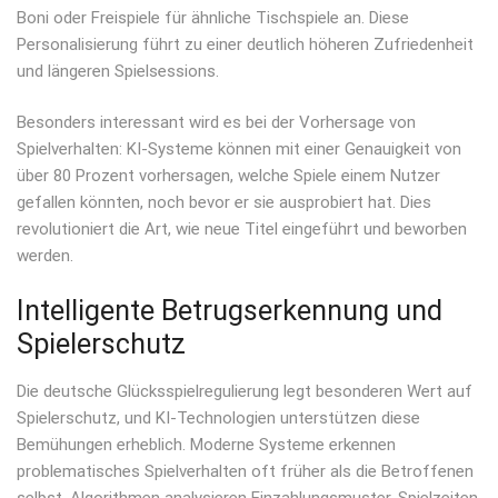
Boni oder Freispiele für ähnliche Tischspiele an. Diese
Personalisierung führt zu einer deutlich höheren Zufriedenheit
und längeren Spielsessions.
Besonders interessant wird es bei der Vorhersage von
Spielverhalten: KI-Systeme können mit einer Genauigkeit von
über 80 Prozent vorhersagen, welche Spiele einem Nutzer
gefallen könnten, noch bevor er sie ausprobiert hat. Dies
revolutioniert die Art, wie neue Titel eingeführt und beworben
werden.
Intelligente Betrugserkennung und
Spielerschutz
Die deutsche Glücksspielregulierung legt besonderen Wert auf
Spielerschutz, und KI-Technologien unterstützen diese
Bemühungen erheblich. Moderne Systeme erkennen
problematisches Spielverhalten oft früher als die Betroffenen
selbst. Algorithmen analysieren Einzahlungsmuster, Spielzeiten