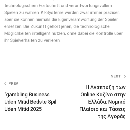
technologischem Fortschritt und verantwortungsvollem
Spielen zu wahren. KI-Systeme werden zwar immer präziser,
aber sie können niemals die Eigenverantwortung der Spieler
ersetzen. Die Zukunft gehört jenen, die technologische
Möglichkeiten intelligent nutzen, ohne dabei die Kontrolle über
ihr Spielverhalten zu verlieren.
Post
NEXT
PREV
navigation
Η Ανάπτυξη των
“gambling Business
Online Καζίνο στην
Uden Mitid Bedste Spil
Ελλάδα: Νομικό
Uden Mitid 2025
Πλαίσιο και Τάσεις
της Αγοράς